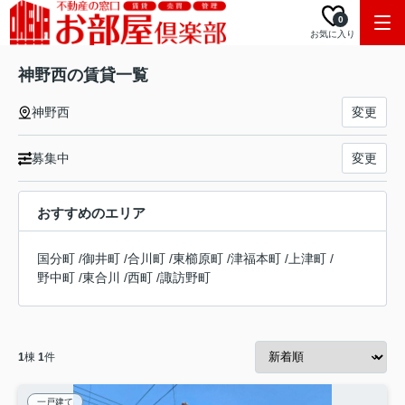
0
お気に入り
神野西の賃貸一覧
神野西
変更
募集中
変更
おすすめのエリア
国分町
/
御井町
/
合川町
/
東櫛原町
/
津福本町
/
上津町
/
野中町
/
東合川
/
西町
/
諏訪野町
1
棟
1
件
一戸建て