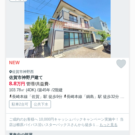
NEW
佐賀市神野西
佐賀市神野戸建て
8.8
万円
管理/共益費-
103.78㎡ (4DK) /築45年 /2階建
長崎本線「佐賀」駅 徒歩9分
長崎本線「鍋島」駅 徒歩32分
長崎本
駐車2台可
公共下水
ご成約のお客様へ 10,000円キャッシュバックキャンペーン実施中！ 当
店は櫛原バイパス沿いスターバックスさんから徒歩１...
もっと見る
募集中の部屋