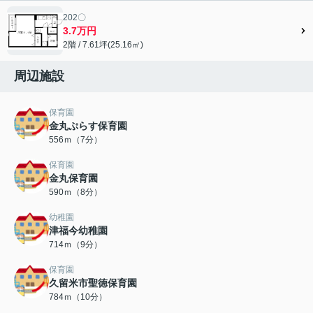
202〇
3.7万円
2階 / 7.61坪(25.16㎡)
周辺施設
保育園
金丸ぷらす保育園
556ｍ（7分）
保育園
金丸保育園
590ｍ（8分）
幼稚園
津福今幼稚園
714ｍ（9分）
保育園
久留米市聖徳保育園
784ｍ（10分）