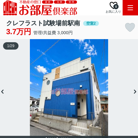
0
お気に入り
クレフラスト試験場前駅南
空室2
3.7万円
管理/共益費 3,000円
1
/
29