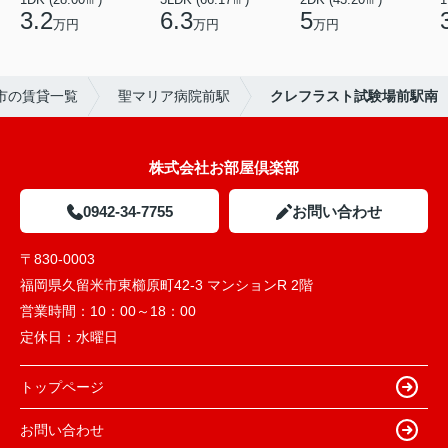
3.2
6.3
5
万円
万円
万円
市の賃貸一覧
聖マリア病院前駅
クレフラスト試験場前駅南
株式会社お部屋倶楽部
0942-34-7755
お問い合わせ
〒830-0003
福岡県久留米市東櫛原町42-3 マンションR 2階
営業時間：
10：00～18：00
定休日：
水曜日
トップページ
お問い合わせ