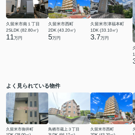
久留米市南１丁目
久留米市西町
久留米市津福本町
2SLDK (82.80㎡)
2DK (43.20㎡)
1DK (33.10㎡)
11
5
3.7
万円
万円
万円
1
よく見られている物件
久留米市御井町
鳥栖市蔵上３丁目
久留米市西町
1DK (28.00㎡)
3LDK (66.17㎡)
2DK (43.20㎡)
1