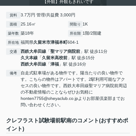
【外観】外観もきれいです
3.7万円 管理/共益費 3,000円
賃料
25.16㎡
1K
面積
間取り
築18年
1階/2階建
築年数
所在階
福岡県
久留米市
津福本町
604-1
所在地
西鉄大牟田線
「
聖マリア病院前
」駅 徒歩11分
交通
久大本線
「
久留米高校前
」駅 徒歩15分
西鉄大牟田線
「
津福
」駅 徒歩16分
自走式駐車場がある物件です。陽当たりの良い物件で
備考
す。こちらの物件はアパートです。2駅利用可能なアク
セスの良い物件です。西鉄大牟田線聖マリア病院前周辺
の不動産情報のことならぜひお気軽に
honten7755@oheyaclub.co.jpよりお部屋倶楽部までお
問い合わせください。
クレフラスト試験場前駅南のコメント(おすすめポ
イント)