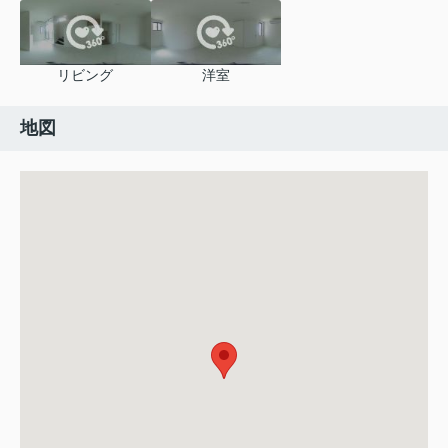
リビング
洋室
地図