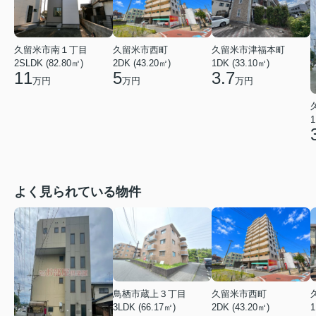
久留米市南１丁目
久留米市西町
久留米市津福本町
2SLDK (82.80㎡)
2DK (43.20㎡)
1DK (33.10㎡)
11
5
3.7
万円
万円
万円
1
よく見られている物件
鳥栖市蔵上３丁目
久留米市西町
3LDK (66.17㎡)
2DK (43.20㎡)
1