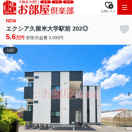
0
お気に入り
NEW
エクシア久留米大学駅前 202◎
5.6
万円
管理/共益費 3,000円
1
/
30