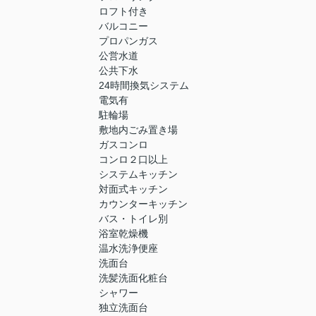
ロフト付き
バルコニー
プロパンガス
公営水道
公共下水
24時間換気システム
電気有
駐輪場
敷地内ごみ置き場
ガスコンロ
コンロ２口以上
システムキッチン
対面式キッチン
カウンターキッチン
バス・トイレ別
浴室乾燥機
温水洗浄便座
洗面台
洗髪洗面化粧台
シャワー
独立洗面台