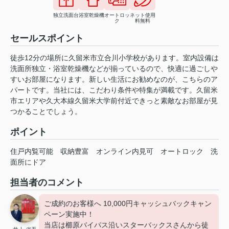
独立洗面台
浴室乾燥機
オートロッ
ネット使用
ク
料無料
セールスポイント
徒歩12分の場所に久留米市立合川小学校があります。室内設備は
洗面所独立・浴室乾燥機などが揃っているので、快適に過ごしや
すいお部屋になります。新しい生活にお勧めなのが、こちらのア
パートです。当社には、こだわり条件や特集が満載です。久留米
市エリアや久大本線久留米大学前付近できっと素敵なお部屋が見
つかることでしょう。
ポイント
住戸内覧可能
収納豊富
オンライン内見可
オートロック
洗
面所にドア
担当者のコメント
ご成約のお客様へ 10,000円キャッシュバックキャン
ペーン実施中！
当店は櫛原バイパス沿いスターバックスさんから徒