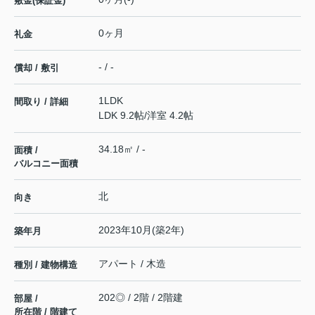
敷金(保証金)
0ヶ月
礼金
- / -
償却 / 敷引
1LDK
間取り / 詳細
LDK 9.2帖
/
洋室 4.2帖
34.18㎡ / -
面積 /
バルコニー面積
北
向き
2023年10月(築2年)
築年月
アパート / 木造
種別 / 建物構造
202◎ / 2階 / 2階建
部屋 /
所在階 / 階建て