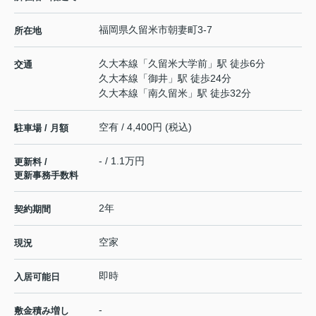
福岡県
久留米市
朝妻町
3-7
所在地
久大本線
「
久留米大学前
」駅 徒歩6分
交通
久大本線
「
御井
」駅 徒歩24分
久大本線
「
南久留米
」駅 徒歩32分
空有 / 4,400円 (税込)
駐車場 / 月額
- / 1.1万円
更新料 /
更新事務手数料
2年
契約期間
空家
現況
即時
入居可能日
-
敷金積み増し