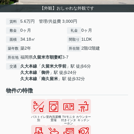
【外観】おしゃれな外観です
5.6万円 管理/共益費 3,000円
賃料
0ヶ月
0ヶ月
敷金
礼金
34.18㎡
1LDK
面積
間取り
築2年
2階/2階建
築年数
所在階
福岡県
久留米市
朝妻町
3-7
所在地
久大本線
「
久留米大学前
」駅 徒歩6分
交通
久大本線
「
御井
」駅 徒歩24分
久大本線
「
南久留米
」駅 徒歩32分
物件の特徴
バストイレ
室内洗濯機
TVモニタ
カウンター
別
置場
付きインタ
キッチン
ーホン