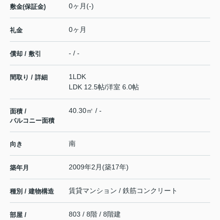
0ヶ月(-)
敷金(保証金)
0ヶ月
礼金
- / -
償却 / 敷引
1LDK
間取り / 詳細
LDK 12.5帖
/
洋室 6.0帖
40.30㎡ / -
面積 /
バルコニー面積
南
向き
2009年2月(築17年)
築年月
賃貸マンション / 鉄筋コンクリート
種別 / 建物構造
803 / 8階 / 8階建
部屋 /