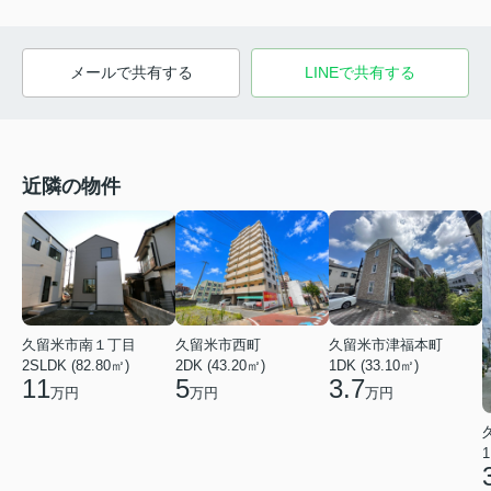
メールで共有する
LINEで共有する
近隣の物件
久留米市南１丁目
久留米市西町
久留米市津福本町
2SLDK (82.80㎡)
2DK (43.20㎡)
1DK (33.10㎡)
11
5
3.7
万円
万円
万円
1