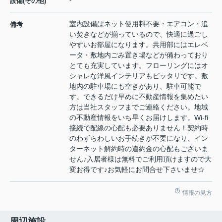
設備(その他)
室内設備はネット使用料不要・エアコン・追
備考
い焚きなどが揃っているので、快適に過ごし
やすいお部屋になります。共用部にはエレベ
ータ・敷地内ごみ置き場などが備わっており
とても充実しています。フローリングにはオ
シャレな洋風インテリアもピッタリです。敷
地内の駐車場にも空きがあり、駐車可能で
す。できるだけ早めに不動産情報を集めたい
方は当社スタッフまでご連絡ください。地域
の不動産情報をいち早くお届けします。Wi-fi
接続で配線の心配も必要ありません！契約時
のわずらわしいお手続きが不要になり、イン
ターネット解約時の違約金の心配もございま
せん♪入居者様は無料でご利用頂けますので大
変お得です♪お気軽にお問合せ下さいませ☆
情報の見方
周辺施設