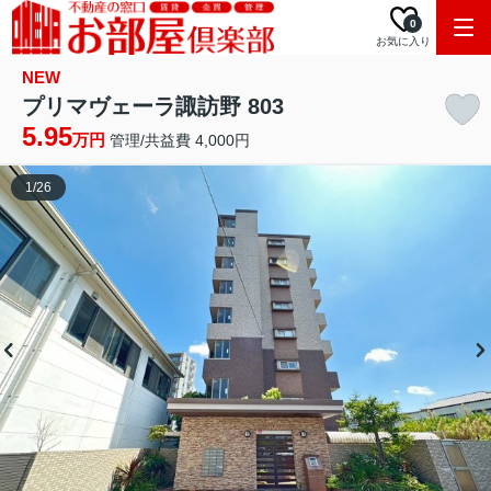
0
お気に入り
NEW
プリマヴェーラ諏訪野 803
5.95
万円
管理/共益費 4,000円
1
/
26