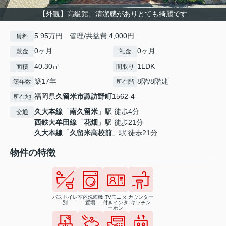
【外観】高級館、清潔感がありとても綺麗です
5.95万円 管理/共益費 4,000円
賃料
0ヶ月
0ヶ月
敷金
礼金
40.30㎡
1LDK
面積
間取り
築17年
8階/8階建
築年数
所在階
福岡県
久留米市
諏訪野町
1562-4
所在地
久大本線
「
南久留米
」駅 徒歩4分
交通
西鉄大牟田線
「
花畑
」駅 徒歩21分
久大本線
「
久留米高校前
」駅 徒歩21分
物件の特徴
バストイレ
室内洗濯機
TVモニタ
カウンター
別
置場
付きインタ
キッチン
ーホン