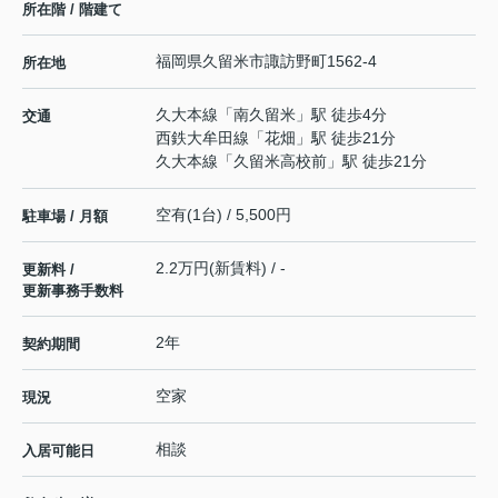
所在階 / 階建て
福岡県
久留米市
諏訪野町
1562-4
所在地
久大本線
「
南久留米
」駅 徒歩4分
交通
西鉄大牟田線
「
花畑
」駅 徒歩21分
久大本線
「
久留米高校前
」駅 徒歩21分
空有(1台) / 5,500円
駐車場 / 月額
2.2万円(新賃料) / -
更新料 /
更新事務手数料
2年
契約期間
空家
現況
相談
入居可能日