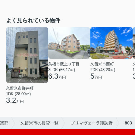
よく見られている物件
鳥栖市蔵上３丁目
久留米市西町
3LDK (66.17㎡)
2DK (43.20㎡)
1
6.3
5
万円
万円
久留米市御井町
1DK (28.00㎡)
3.2
万円
楽部
久留米市の賃貸一覧
プリマヴェーラ諏訪野
803