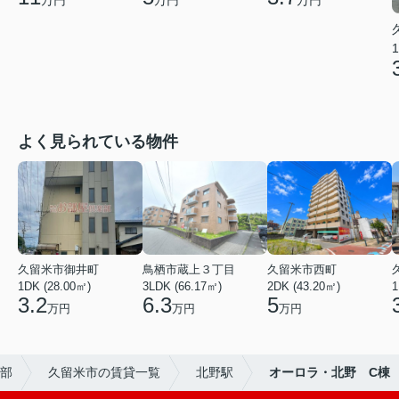
万円
万円
万円
1
よく見られている物件
久留米市御井町
鳥栖市蔵上３丁目
久留米市西町
1DK (28.00㎡)
3LDK (66.17㎡)
2DK (43.20㎡)
1
3.2
6.3
5
万円
万円
万円
部
久留米市の賃貸一覧
北野駅
オーロラ・北野 C棟