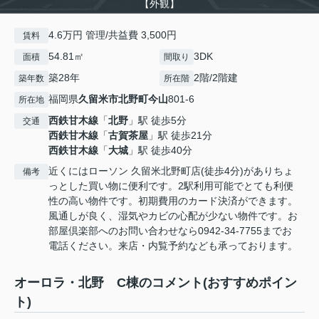
【外観】
4.6万円 管理/共益費 3,500円
賃料
54.81㎡
3DK
面積
間取り
築28年
2階/2階建
築年数
所在階
福岡県
久留米市
北野町今山
801-6
所在地
西鉄甘木線
「
北野
」駅 徒歩5分
交通
西鉄甘木線
「
古賀茶屋
」駅 徒歩21分
西鉄甘木線
「
大城
」駅 徒歩40分
近くにはローソン 久留米北野町店(徒歩4分)がありちょ
備考
っとした買い物に便利です。2駅利用可能でとても利便
性の高い物件です。初期費用のカード決済ができます。
風通しが良く、湿気やカビの心配が少ない物件です。お
部屋倶楽部へのお問い合わせなら0942-34-7755までお
電話ください。来店・内覧予約なども承っております。
オーロラ・北野 C棟のコメント(おすすめポイン
ト)