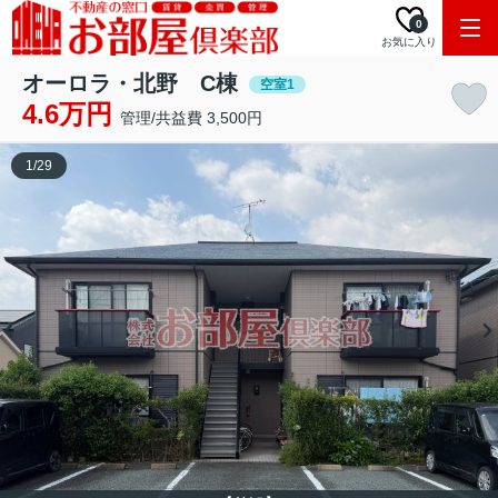
0
お気に入り
オーロラ・北野 C棟
空室1
4.6万円
管理/共益費 3,500円
1
/
29