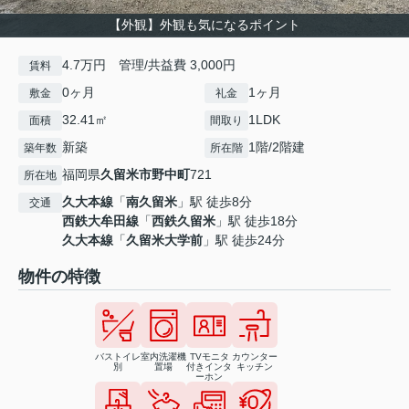
【外観】外観も気になるポイント
4.7万円 管理/共益費 3,000円
賃料
0ヶ月
1ヶ月
敷金
礼金
32.41㎡
1LDK
面積
間取り
新築
1階/2階建
築年数
所在階
福岡県
久留米市
野中町
721
所在地
久大本線
「
南久留米
」駅 徒歩8分
交通
西鉄大牟田線
「
西鉄久留米
」駅 徒歩18分
久大本線
「
久留米大学前
」駅 徒歩24分
物件の特徴
バストイレ
室内洗濯機
TVモニタ
カウンター
別
置場
付きインタ
キッチン
ーホン