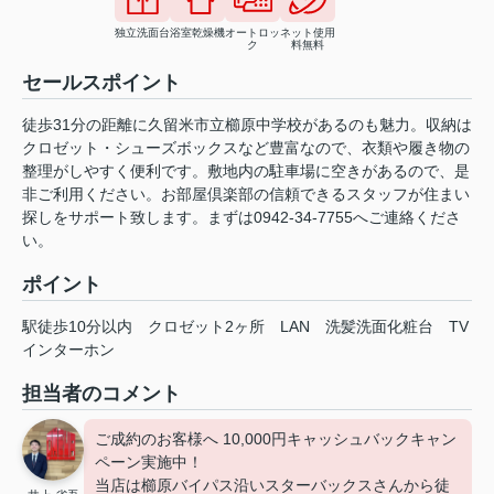
独立洗面台
浴室乾燥機
オートロッ
ネット使用
ク
料無料
セールスポイント
徒歩31分の距離に久留米市立櫛原中学校があるのも魅力。収納は
クロゼット・シューズボックスなど豊富なので、衣類や履き物の
整理がしやすく便利です。敷地内の駐車場に空きがあるので、是
非ご利用ください。お部屋倶楽部の信頼できるスタッフが住まい
探しをサポート致します。まずは0942-34-7755へご連絡くださ
い。
ポイント
駅徒歩10分以内
クロゼット2ヶ所
LAN
洗髪洗面化粧台
TV
インターホン
担当者のコメント
ご成約のお客様へ 10,000円キャッシュバックキャン
ペーン実施中！
当店は櫛原バイパス沿いスターバックスさんから徒