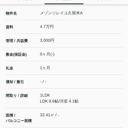
メゾンソレイユ久留米A
物件名
4.7万円
賃料
3,000円
管理 / 共益費
0ヶ月(-)
敷金(保証金)
1ヶ月
礼金
- / -
償却 / 敷引
1LDK
間取り / 詳細
LDK 8.6帖
/
洋室 4.1帖
32.41㎡ / -
面積 /
バルコニー面積