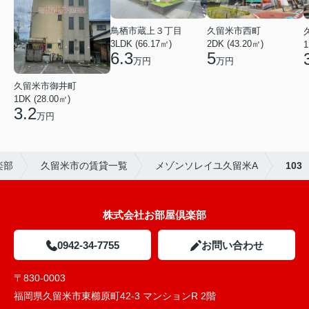
鳥栖市蔵上３丁目
久留米市西町
3LDK (66.17㎡)
2DK (43.20㎡)
1
6.3
5
万円
万円
久留米市御井町
1DK (28.00㎡)
3.2
万円
楽部
久留米市の賃貸一覧
メゾンソレイユ久留米A
103
株式会社お部屋倶楽部
0942-34-7755
お問い合わせ
〒830-0003
福岡県久留米市東櫛原町42-3 マンションR 2階