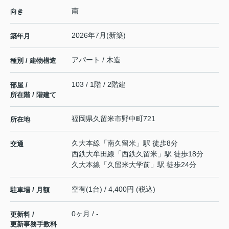
南
向き
2026年7月(新築)
築年月
アパート / 木造
種別 / 建物構造
103 / 1階 / 2階建
部屋 /
所在階 / 階建て
福岡県
久留米市
野中町
721
所在地
久大本線
「
南久留米
」駅 徒歩8分
交通
西鉄大牟田線
「
西鉄久留米
」駅 徒歩18分
久大本線
「
久留米大学前
」駅 徒歩24分
空有(1台) / 4,400円 (税込)
駐車場 / 月額
0ヶ月 / -
更新料 /
更新事務手数料