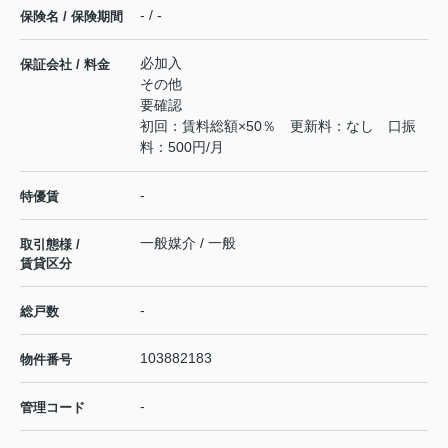
- / -
保険名 / 保険期間
必加入
保証会社 / 料金
その他
要確認
初回：賃料総額×50％ 更新料：なし 口振
料：500円/月
-
特優賃
一般媒介 / 一般
取引態様 /
賃貸区分
-
総戸数
103882183
物件番号
-
管理コード