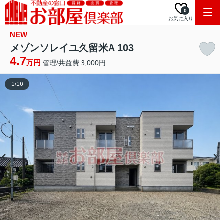
0
お気に入り
NEW
メゾンソレイユ久留米A 103
4.7
万円
管理/共益費 3,000円
1
/
16