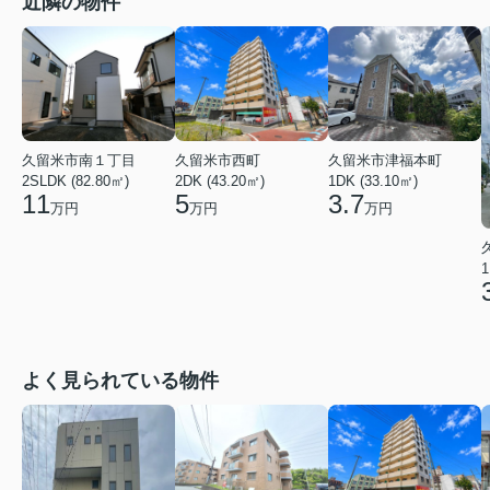
近隣の物件
久留米市南１丁目
久留米市西町
久留米市津福本町
2SLDK (82.80㎡)
2DK (43.20㎡)
1DK (33.10㎡)
11
5
3.7
万円
万円
万円
1
よく見られている物件