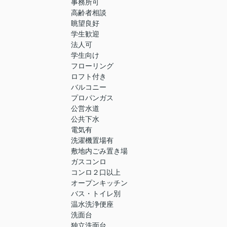
事務所可
高齢者相談
眺望良好
学生歓迎
法人可
学生向け
フローリング
ロフト付き
バルコニー
プロパンガス
公営水道
公共下水
電気有
洗濯機置場有
敷地内ごみ置き場
ガスコンロ
コンロ２口以上
オープンキッチン
バス・トイレ別
温水洗浄便座
洗面台
独立洗面台