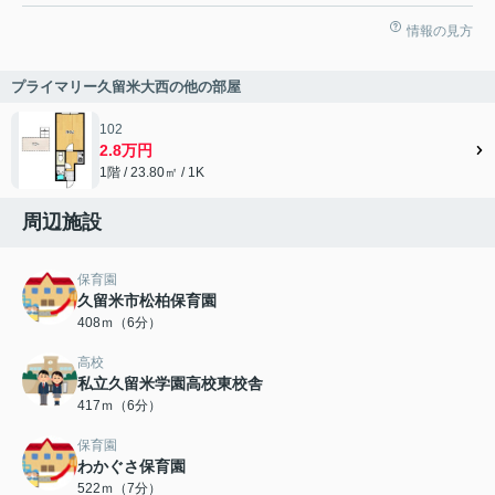
情報の見方
プライマリー久留米大西の他の部屋
102
2.8万円
1階 / 23.80㎡ / 1K
周辺施設
保育園
久留米市松柏保育園
408ｍ（6分）
高校
私立久留米学園高校東校舎
417ｍ（6分）
保育園
わかぐさ保育園
522ｍ（7分）