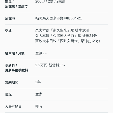
206〇 / 2階 / 2階建
部屋 /
所在階 / 階建て
福岡県
久留米市
野中町
504-21
所在地
久大本線
「
南久留米
」駅 徒歩10分
交通
久大本線
「
久留米大学前
」駅 徒歩21分
西鉄大牟田線
「
西鉄久留米
」駅 徒歩23分
空無 / -
駐車場 / 月額
2.2万円(新賃料) / -
更新料 /
更新事務手数料
2年
契約期間
空家
現況
即時
入居可能日