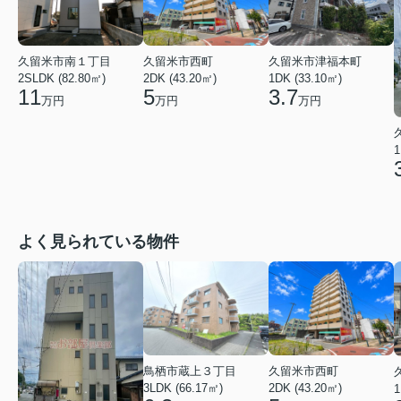
久留米市南１丁目
久留米市西町
久留米市津福本町
2SLDK (82.80㎡)
2DK (43.20㎡)
1DK (33.10㎡)
11
5
3.7
万円
万円
万円
1
よく見られている物件
鳥栖市蔵上３丁目
久留米市西町
3LDK (66.17㎡)
2DK (43.20㎡)
1