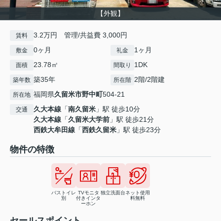
【外観】
3.2万円 管理/共益費 3,000円
賃料
0ヶ月
1ヶ月
敷金
礼金
23.78㎡
1DK
面積
間取り
築35年
2階/2階建
築年数
所在階
福岡県
久留米市
野中町
504-21
所在地
久大本線
「
南久留米
」駅 徒歩10分
交通
久大本線
「
久留米大学前
」駅 徒歩21分
西鉄大牟田線
「
西鉄久留米
」駅 徒歩23分
物件の特徴
バストイレ
TVモニタ
独立洗面台
ネット使用
別
付きインタ
料無料
ーホン
セールスポイント