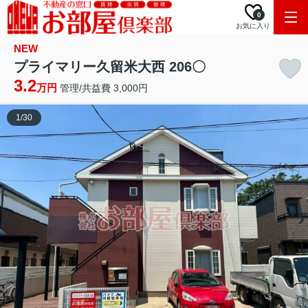
0
お気に入り
NEW
プライマリー久留米大西 206〇
3.2
万円
管理/共益費 3,000円
1
/
30