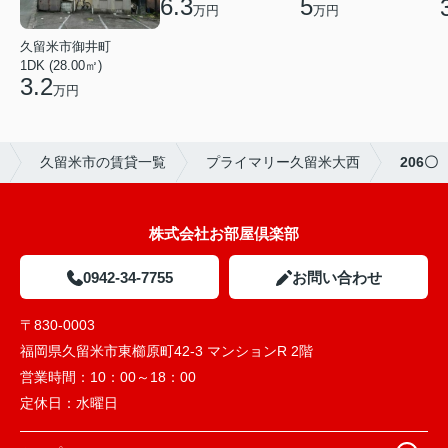
6.3
5
万円
万円
久留米市御井町
1DK (28.00㎡)
3.2
万円
久留米市の賃貸一覧
プライマリー久留米大西
206〇
株式会社お部屋倶楽部
0942-34-7755
お問い合わせ
〒830-0003
福岡県久留米市東櫛原町42-3 マンションR 2階
営業時間：
10：00～18：00
定休日：
水曜日