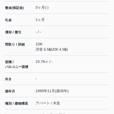
0ヶ月(-)
敷金(保証金)
1ヶ月
礼金
- / -
償却 / 敷引
1DK
間取り / 詳細
洋室 6.5帖
/
DK 4.5帖
23.78㎡ / -
面積 /
バルコニー面積
-
向き
1990年11月(築35年)
築年月
アパート / 木造
種別 / 建物構造