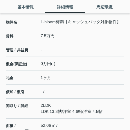
基本情報
詳細情報
周辺環境
L-bloom梅満【キャッシュバック対象物件】
物件名
7.5万円
賃料
-
管理 / 共益費
0万円(-)
敷金(保証金)
1ヶ月
礼金
- / -
償却 / 敷引
2LDK
間取り / 詳細
LDK 13.3帖
/
洋室 4.6帖
/
洋室 4.5帖
52.06㎡ / -
面積 /