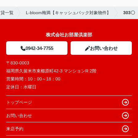
賃貸一覧
L-bloom梅満【キャッシュバック対象物件】
303〇
株式会社お部屋倶楽部
0942-34-7755
お問い合わせ
〒830-0003
福岡県久留米市東櫛原町42-3 マンションR 2階
営業時間：
10：00～18：00
定休日：
水曜日
トップページ
お問い合わせ
来店予約