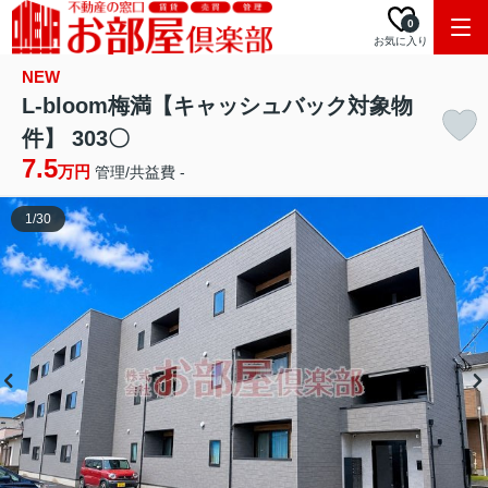
0
お気に入り
NEW
L-bloom梅満【キャッシュバック対象物
件】 303〇
7.5
万円
管理/共益費 -
1
/
30