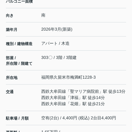
バルコニー面積
南
向き
2026年3月(新築)
築年月
アパート / 木造
種別 / 建物構造
303〇 / 3階 / 3階建
部屋 /
所在階 / 階建て
福岡県
久留米市
梅満町
1228-3
所在地
西鉄大牟田線
「
聖マリア病院前
」駅 徒歩13分
交通
西鉄大牟田線
「
津福
」駅 徒歩14分
西鉄大牟田線
「
花畑
」駅 徒歩21分
空有(2台) / 4,400円 (税込) 2台目4,400円
駐車場 / 月額