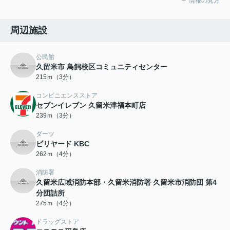
情報の見方
周辺施設
公民館
久留米市 鳥飼校区コミュニティセンター
215ｍ（3分）
コンビニエンスストア
セブンイレブン 久留米津福本町店
239ｍ（3分）
ダーツ
ビリヤード KBC
262ｍ（4分）
消防署
久留米広域消防本部・久留米消防署 久留米市消防団 第4
分団詰所
275ｍ（4分）
ドラッグストア