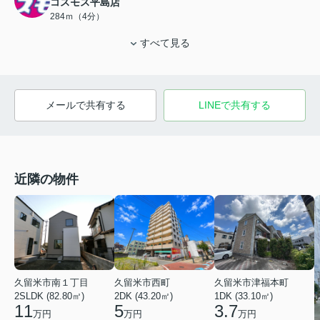
コスモス平島店
284ｍ（4分）
すべて見る
メールで共有する
LINEで共有する
近隣の物件
久留米市南１丁目
久留米市西町
久留米市津福本町
2SLDK (82.80㎡)
2DK (43.20㎡)
1DK (33.10㎡)
11
5
3.7
万円
万円
万円