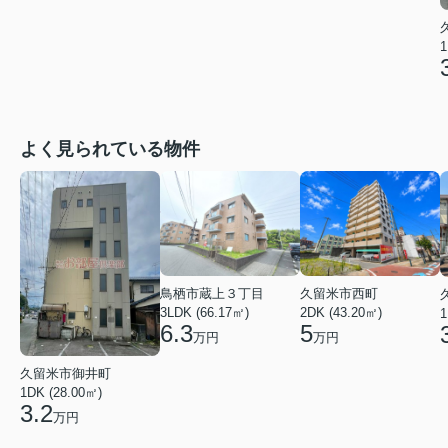
1
よく見られている物件
鳥栖市蔵上３丁目
久留米市西町
3LDK (66.17㎡)
2DK (43.20㎡)
1
6.3
5
万円
万円
久留米市御井町
1DK (28.00㎡)
3.2
万円