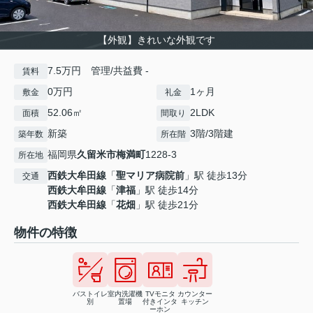
【外観】きれいな外観です
7.5万円 管理/共益費 -
賃料
0万円
1ヶ月
敷金
礼金
52.06㎡
2LDK
面積
間取り
新築
3階/3階建
築年数
所在階
福岡県
久留米市
梅満町
1228-3
所在地
西鉄大牟田線
「
聖マリア病院前
」駅 徒歩13分
交通
西鉄大牟田線
「
津福
」駅 徒歩14分
西鉄大牟田線
「
花畑
」駅 徒歩21分
物件の特徴
バストイレ
室内洗濯機
TVモニタ
カウンター
別
置場
付きインタ
キッチン
ーホン