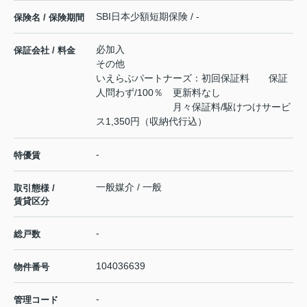
SBI日本少額短期保険 / -
保険名 / 保険期間
必加入
保証会社 / 料金
その他
いえらぶパートナーズ：初回保証料 保証
人問わず/100％ 更新料なし
月々保証料/駆けつけサービ
ス1,350円（収納代行込）
-
特優賃
一般媒介 / 一般
取引態様 /
賃貸区分
-
総戸数
104036639
物件番号
-
管理コード