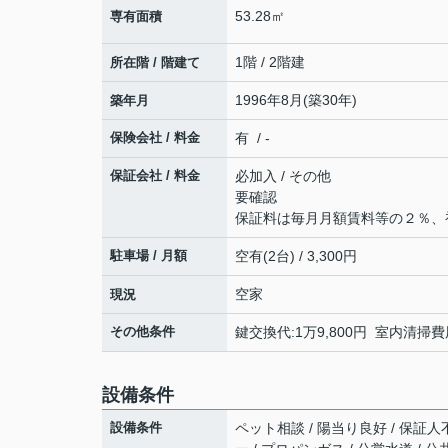
53.28㎡
専有面積
1階 / 2階建
所在階 / 階建て
1996年8月(築30年)
築年月
保険会社 / 料金
有 / -
保証会社 / 料金
必加入 / その他
要確認
保証料は毎月月額賃料等の２％、
駐車場 / 月額
空有(2台) / 3,300円
空家
現況
その他条件
鍵交換代:1万9,800円 室内清掃費用
設備条件
設備条件
ペット相談 / 陽当り良好 / 保証人不