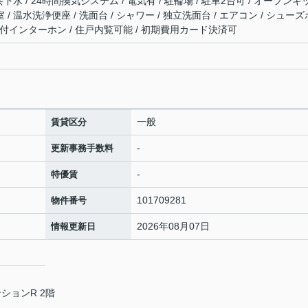
公共下水 / 24時間換気システム / 電気有 / 駐輪場 / 駐車2台可 / オープンキ
 / 温水洗浄便座 / 洗面台 / シャワー / 独立洗面台 / エアコン / シューズ
Vモニタ付インターホン / 住戸内覧可能 / 初期費用カード決済可
一般
賃貸区分
-
更新事務手数料
-
特優賃
101709281
物件番号
2026年08月07日
情報更新日
ションR 2階