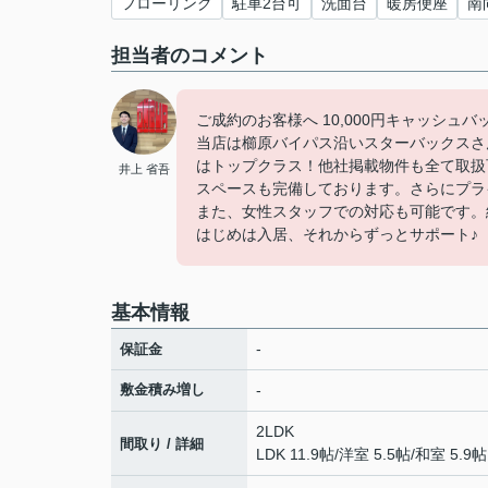
フローリング
駐車2台可
洗面台
暖房便座
南
担当者のコメント
ご成約のお客様へ 10,000円キャッシュ
当店は櫛原バイパス沿いスターバックスさ
はトップクラス！他社掲載物件も全て取扱
井上 省吾
スペースも完備しております。さらにプラ
また、女性スタッフでの対応も可能です。
はじめは入居、それからずっとサポート♪
基本情報
-
保証金
敷金積み増し
-
2LDK
間取り / 詳細
LDK 11.9帖
/
洋室 5.5帖
/
和室 5.9帖