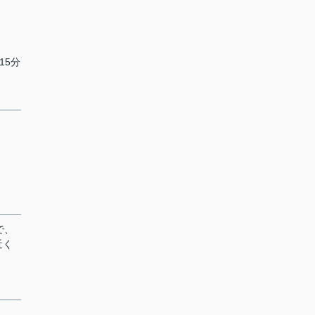
15分
で、
近く