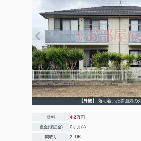
【外観】
落ち着いた雰囲気の
4.2
万円
賃料
0ヶ月(-)
敷金(保証金)
2LDK
間取り