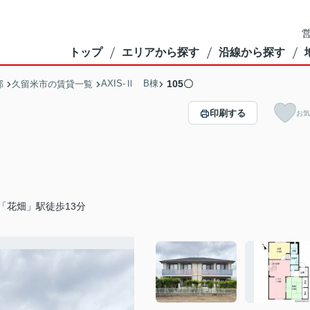
営
トップ
エリアから探す
沿線から探す
AXIS-Ⅱ B棟
105〇
部
久留米市の賃貸一覧
印刷する
お気
「花畑」駅徒歩13分