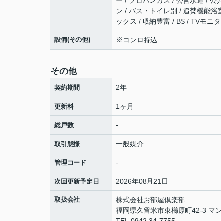
ー / プロパンガス / 公営水道 / 
ン / バス・トイレ別 / 追焚機能浴室
ックス / 収納豊富 / BS / T
設備(その他)
※コンロ持込
その他
2年
契約期間
1ヶ月
更新料
-
総戸数
一般媒介
取引態様
-
管理コード
2026年08月21日
次回更新予定日
取扱会社
株式会社お部屋倶楽部
福岡県久留米市東櫛原町42-3 マン
TEL:0942-34-7755