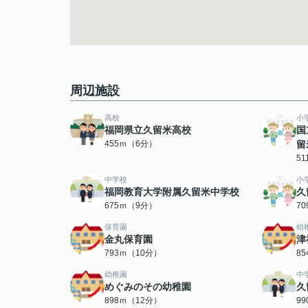
周辺施設
高校
小
福岡県立久留米高校
国
455ｍ（6分）
留
5
中学校
小
福岡教育大学附属久留米中学校
久
675ｍ（9分）
7
保育園
幼
金丸保育園
津
793ｍ（10分）
8
幼稚園
中
めぐみのその幼稚園
久
898ｍ（12分）
9