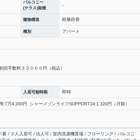
バルコニー
-
(テラス)面積
軽量鉄骨
建物構造
アパート
種別
初回手数料３３０００円（税込）
即時
入居可能時期
:7万4,200円 シャーメゾンライフSUPPORT24:1,320円（月額）
要 / ２人入居可 / 法人可 / 室内洗濯機置場 / フローリング / バルコニ