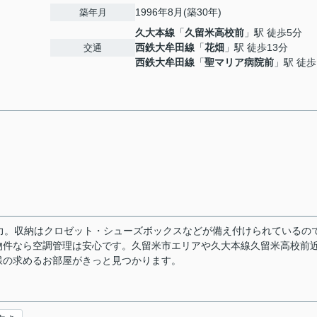
1996年8月(築30年)
築年月
久大本線
「
久留米高校前
」駅 徒歩5分
西鉄大牟田線
「
花畑
」駅 徒歩13分
交通
西鉄大牟田線
「
聖マリア病院前
」駅 徒歩
力。収納はクロゼット・シューズボックスなどが備え付けられているの
物件なら空調管理は安心です。久留米市エリアや久大本線久留米高校前
様の求めるお部屋がきっと見つかります。