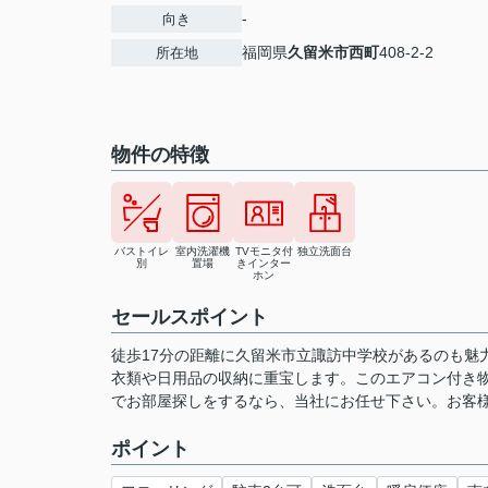
-
向き
福岡県
久留米市
西町
408-2-2
所在地
物件の特徴
バストイレ
室内洗濯機
TVモニタ付
独立洗面台
別
置場
きインター
ホン
セールスポイント
徒歩17分の距離に久留米市立諏訪中学校があるのも魅
衣類や日用品の収納に重宝します。このエアコン付き
でお部屋探しをするなら、当社にお任せ下さい。お客
ポイント