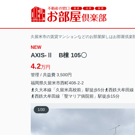
久留米市の賃貸マンションなどのお部屋探しはお部屋倶楽
NEW
AXIS-Ⅱ B棟 105〇
4.2
万円
管理 / 共益費 3,500円
福岡県
久留米市
西町
408-2-2
久大本線「久留米高校前」駅徒歩5分
西鉄大牟田線
西鉄大牟田線「聖マリア病院前」駅徒歩15分
1
/
30