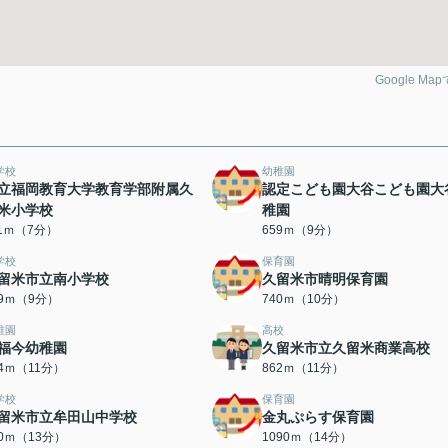
Google Ma
学校
幼稚園
立福岡教育大学教育学部附属久
認定こども園大谷こども園大
米小学校
稚園
11ｍ（7分）
659ｍ（9分）
学校
保育園
留米市立南小学校
久留米市晴明保育園
09ｍ（9分）
740ｍ（10分）
稚園
高校
福今幼稚園
久留米市立久留米商業高校
54ｍ（11分）
862ｍ（11分）
学校
保育園
留米市立牟田山中学校
金丸ぷらす保育園
90ｍ（13分）
1090ｍ（14分）