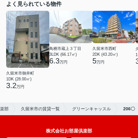
よく見られている物件
鳥栖市蔵上３丁目
久留米市西町
3LDK (66.17㎡)
2DK (43.20㎡)
1
6.3
5
万円
万円
久留米市御井町
1DK (28.00㎡)
3.2
万円
楽部
久留米市の賃貸一覧
グリーンキャッスル
206〇
株式会社お部屋倶楽部