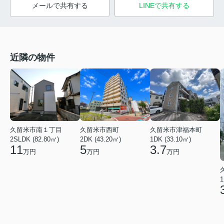
メールで共有する
LINEで共有する
近隣の物件
久留米市南１丁目
久留米市西町
久留米市津福本町
2SLDK (82.80㎡)
2DK (43.20㎡)
1DK (33.10㎡)
11
5
3.7
万円
万円
万円
1