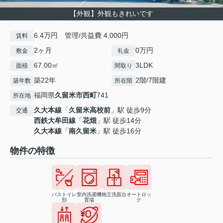
【外観】外観もきれいです
6.4万円 管理/共益費 4,000円
賃料
2ヶ月
0万円
敷金
礼金
67.00㎡
3LDK
面積
間取り
築22年
2階/7階建
築年数
所在階
福岡県
久留米市
西町
741
所在地
久大本線
「
久留米高校前
」駅 徒歩9分
交通
西鉄大牟田線
「
花畑
」駅 徒歩14分
久大本線
「
南久留米
」駅 徒歩16分
物件の特徴
バストイレ
室内洗濯機
独立洗面台
オートロッ
別
置場
ク