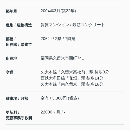
2004年3月(築22年)
築年月
賃貸マンション / 鉄筋コンクリート
種別 / 建物構造
206〇 / 2階 / 7階建
部屋 /
所在階 / 階建て
福岡県
久留米市
西町
741
所在地
久大本線
「
久留米高校前
」駅 徒歩9分
交通
西鉄大牟田線
「
花畑
」駅 徒歩14分
久大本線
「
南久留米
」駅 徒歩16分
空有 / 3,300円 (税込)
駐車場 / 月額
22000ヶ月 / -
更新料 /
更新事務手数料