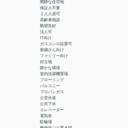
閑静な住宅地
保証人不要
２人入居可
高齢者相談
眺望良好
法人可
IT向け
ガスコンロ設置可
新婚さん向け
ファミリー向け
好立地
静かな環境
室内洗濯機置場
フローリング
バルコニー
プロパンガス
公営水道
公共下水
エレベーター
電気有
駐輪場
敷地内ごみ置き場