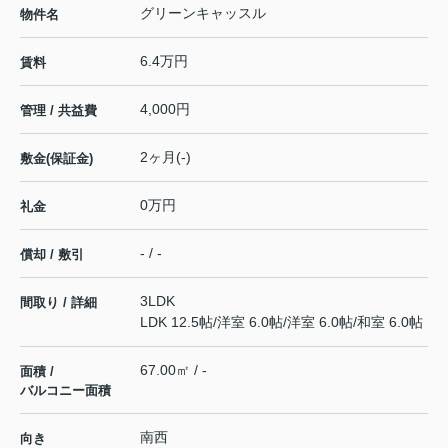
グリーンキャッスル
物件名
6.4万円
賃料
4,000円
管理 / 共益費
2ヶ月(-)
敷金(保証金)
0万円
礼金
- / -
償却 / 敷引
3LDK
間取り / 詳細
LDK 12.5帖
/
洋室 6.0帖
/
洋室 6.0帖
/
和室 6.0帖
67.00㎡ / -
面積 /
バルコニー面積
南西
向き