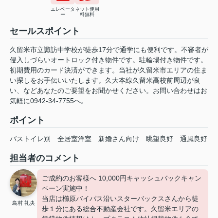
エレベータ
ネット使用
ー
料無料
セールスポイント
久留米市立諏訪中学校が徒歩17分で通学にも便利です。不審者が
侵入しづらいオートロック付き物件です。駐輪場付き物件です。
初期費用のカード決済ができます。当社が久留米市エリアの住ま
い探しをお手伝いいたします。久大本線久留米高校前周辺が良
い、などあなたのご要望をお聞かせください。お問い合わせはお
気軽に0942-34-7755へ。
ポイント
バストイレ別
全居室洋室
新婚さん向け
眺望良好
通風良好
担当者のコメント
ご成約のお客様へ 10,000円キャッシュバックキャン
ペーン実施中！
当店は櫛原バイパス沿いスターバックスさんから徒
島村 礼央
歩１分にある総合不動産会社です。久留米エリアの