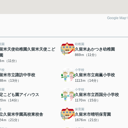
Google Ma
稚園
幼稚園
留米天使幼稚園久留米天使こど
久留米あかつき幼稚園
園
869ｍ（11分）
03ｍ（11分）
学校
小学校
留米市立諏訪中学校
久留米市立南薫小学校
038ｍ（13分）
1113ｍ（14分）
稚園
小学校
定こども園アイハウス
久留米市立西国分小学校
120ｍ（14分）
1170ｍ（15分）
校
保育園
立久留米学園高校東校舎
久留米市晴明保育園
624ｍ（21分）
1676ｍ（21分）