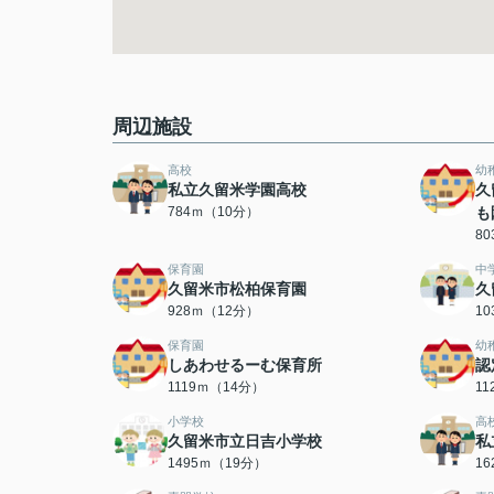
周辺施設
高校
幼
私立久留米学園高校
久
784ｍ（10分）
も
8
保育園
中
久留米市松柏保育園
久
928ｍ（12分）
1
保育園
幼
しあわせるーむ保育所
認
1119ｍ（14分）
1
小学校
高
久留米市立日吉小学校
私
1495ｍ（19分）
1