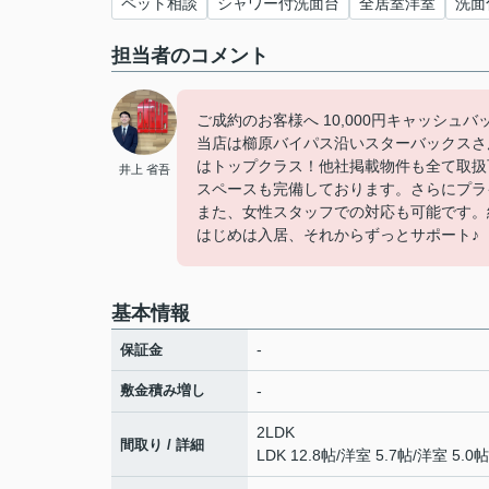
ペット相談
シャワー付洗面台
全居室洋室
洗面
担当者のコメント
ご成約のお客様へ 10,000円キャッシュ
当店は櫛原バイパス沿いスターバックスさ
はトップクラス！他社掲載物件も全て取扱
井上 省吾
スペースも完備しております。さらにプラ
また、女性スタッフでの対応も可能です。
はじめは入居、それからずっとサポート♪
基本情報
-
保証金
敷金積み増し
-
2LDK
間取り / 詳細
LDK 12.8帖
/
洋室 5.7帖
/
洋室 5.0帖