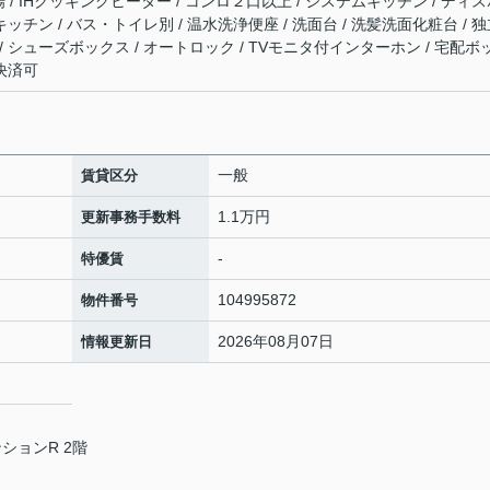
輪場 / IHクッキングヒーター / コンロ２口以上 / システムキッチン / ディ
キッチン / バス・トイレ別 / 温水洗浄便座 / 洗面台 / 洗髪洗面化粧台 / 
/ シューズボックス / オートロック / TVモニタ付インターホン / 宅配ボ
ド決済可
一般
賃貸区分
1.1万円
更新事務手数料
-
特優賃
104995872
物件番号
2026年08月07日
情報更新日
ションR 2階