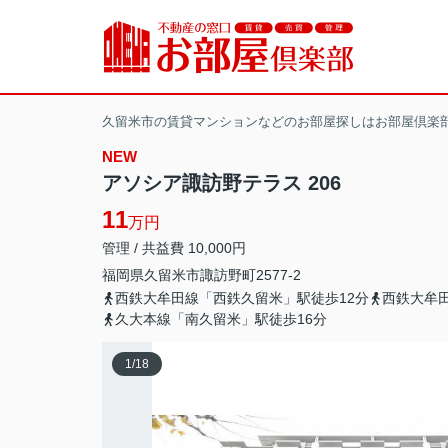
久留米市の賃貸マンションなどのお部屋探しはお部屋倶楽
NEW
アソシア諏訪野テラス 206
11
万円
管理 / 共益費 10,000円
福岡県
久留米市
諏訪野町
2577-2
西鉄大牟田線「西鉄久留米」駅徒歩12分
西鉄大牟
久大本線「南久留米」駅徒歩16分
1
/
18