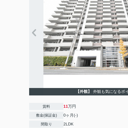
【外観】
外観も気になるポ
11
万円
賃料
0ヶ月(-)
敷金(保証金)
2LDK
間取り