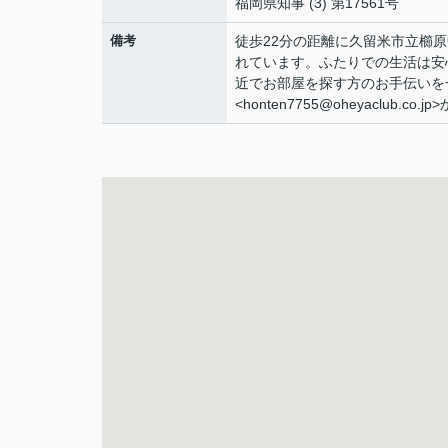
福岡県知事 (3) 第17561号
備考
徒歩22分の距離に久留米市立櫛
れています。ふたりでの生活は安
近でお部屋を探す方のお手伝いを
<honten7755@oheyaclub.