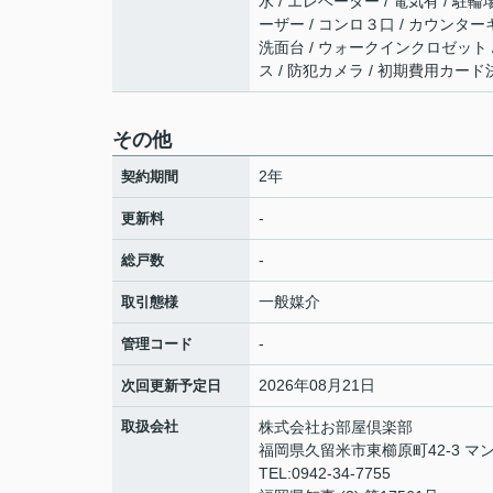
水 / エレベーター / 電気有 / 駐
ーザー / コンロ３口 / カウンター
洗面台 / ウォークインクロゼット 
ス / 防犯カメラ / 初期費用カー
その他
2年
契約期間
-
更新料
-
総戸数
一般媒介
取引態様
-
管理コード
2026年08月21日
次回更新予定日
取扱会社
株式会社お部屋倶楽部
福岡県久留米市東櫛原町42-3 マン
TEL:0942-34-7755