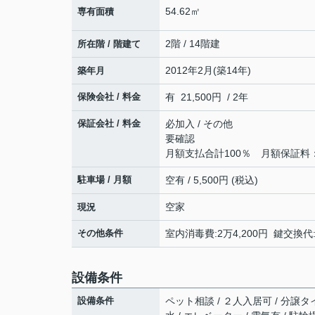
54.62㎡
専有面積
2階 / 14階建
所在階 / 階建て
2012年2月(築14年)
築年月
保険会社 / 料金
有 21,500円 / 2年
保証会社 / 料金
必加入 / その他
要確認
月額支払合計100％ 月額保証料：
駐車場 / 月額
空有 / 5,500円 (税込)
空家
現況
その他条件
室内消毒費:2万4,200円 鍵交換代:
設備条件
設備条件
ペット相談 / ２人入居可 / 分譲タイ