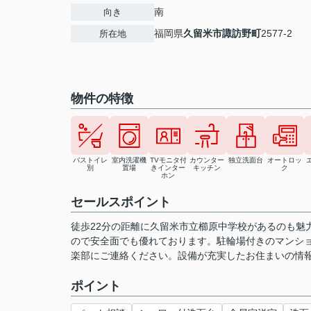
南
向き
福岡県
久留米市
諏訪野町
2577-2
所在地
物件の特徴
バストイレ
室内洗濯機
TVモニタ付
カウンター
独立洗面台
オートロッ
別
置場
きインター
キッチン
ク
ホン
セールスポイント
徒歩22分の距離に久留米市立櫛原中学校があるのも魅
ので安全面でも優れております。駐輪場付きのマンシ
楽部にご連絡ください。設備が充実したお住まいの情
ポイント