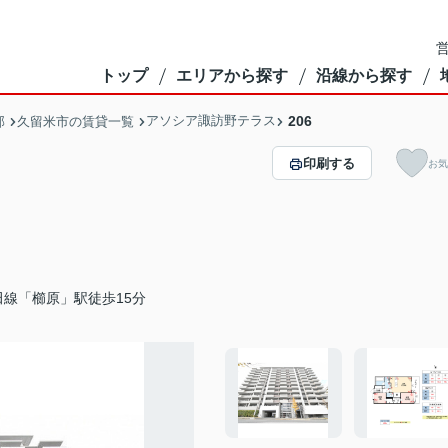
営
トップ
エリアから探す
沿線から探す
アソシア諏訪野テラス
206
部
久留米市の賃貸一覧
印刷する
お気
田線「櫛原」駅徒歩15分