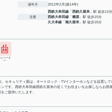
2012年2月(築14年)
築年月
西鉄大牟田線
「
西鉄久留米
」駅 徒歩12
西鉄大牟田線
「
櫛原
」駅 徒歩15分
交通
久大本線
「
南久留米
」駅 徒歩16分
エレベータ
ー
力。セキュリティ面は、オートロック・TVインターホンなどを設置して
ョンです。西鉄大牟田線西鉄久留米の近くでお住まいをお探しならお部
報をご提供いたします。