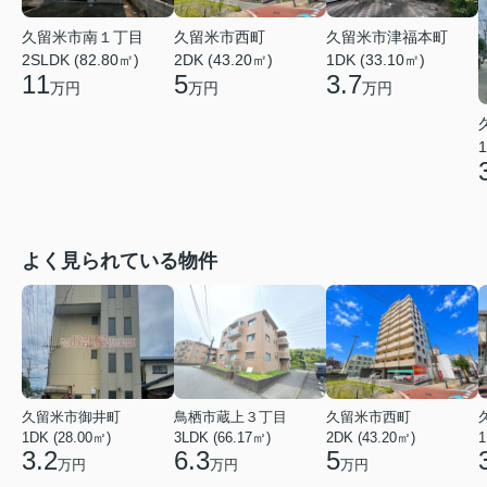
久留米市南１丁目
久留米市西町
久留米市津福本町
2SLDK (82.80㎡)
2DK (43.20㎡)
1DK (33.10㎡)
11
5
3.7
万円
万円
万円
1
よく見られている物件
久留米市御井町
鳥栖市蔵上３丁目
久留米市西町
1DK (28.00㎡)
3LDK (66.17㎡)
2DK (43.20㎡)
1
3.2
6.3
5
万円
万円
万円