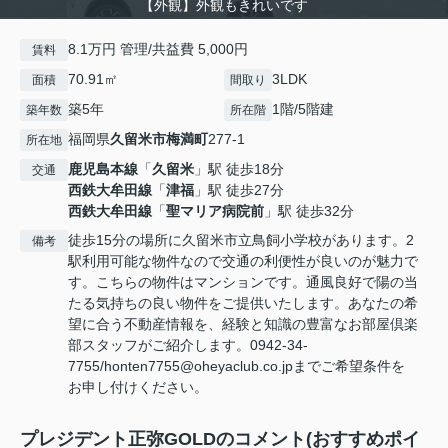
【外観】外観もきれいです
8.1万円 管理/共益費 5,000円
賃料
70.91㎡
3LDK
面積
間取り
築5年
1階/5階建
築年数
所在階
福岡県
久留米市
梅満町
277‐1
所在地
鹿児島本線
「
久留米
」駅 徒歩18分
交通
西鉄大牟田線
「
津福
」駅 徒歩27分
西鉄大牟田線
「
聖マリア病院前
」駅 徒歩32分
徒歩15分の場所に久留米市立鳥飼小学校があります。2
備考
駅利用可能な物件なので交通の利便性が良いのが魅力で
す。こちらの物件はマンションです。通風良好で陽の当
たる気持ちの良い物件をご提供いたします。あなたの希
望に合う不動産情報を、経験と知識の豊富なお部屋倶楽
部スタッフがご紹介します。0942-34-
7755/honten7755@oheyaclub.co.jpまでご希望条件を
お申し付けください。
プレジデント正弥GOLDのコメント(おすすめポイ