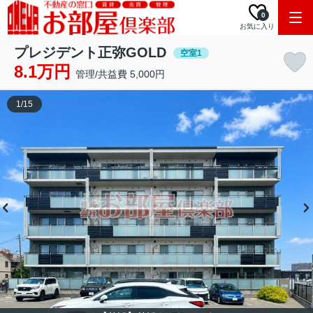
0
お気に入り
プレジデント正弥GOLD
空室1
8.1万円
管理/共益費 5,000円
1
/
15