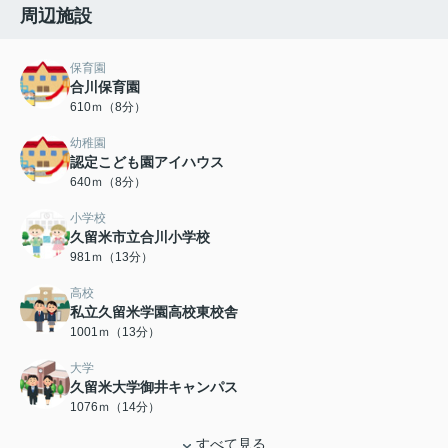
周辺施設
保育園
合川保育園
610ｍ（8分）
幼稚園
認定こども園アイハウス
640ｍ（8分）
小学校
久留米市立合川小学校
981ｍ（13分）
高校
私立久留米学園高校東校舎
1001ｍ（13分）
大学
久留米大学御井キャンパス
1076ｍ（14分）
すべて見る