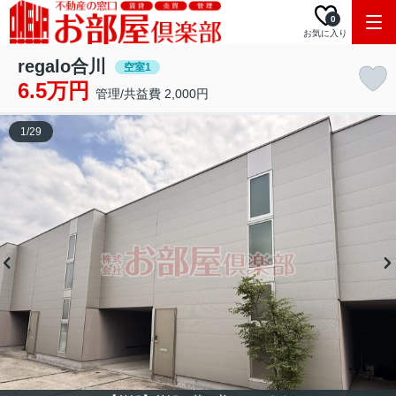
0
お気に入り
regalo合川
空室1
6.5万円
管理/共益費 2,000円
1
/
29