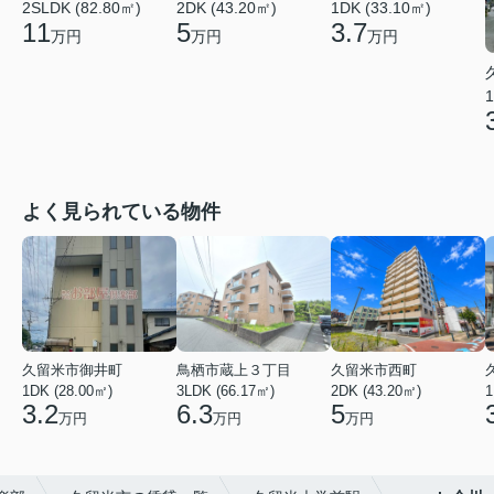
2SLDK (82.80㎡)
2DK (43.20㎡)
1DK (33.10㎡)
11
5
3.7
万円
万円
万円
1
よく見られている物件
久留米市御井町
鳥栖市蔵上３丁目
久留米市西町
1DK (28.00㎡)
3LDK (66.17㎡)
2DK (43.20㎡)
1
3.2
6.3
5
万円
万円
万円