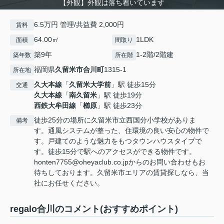
【外観】外観は落ち着いています
6.5万円 管理/共益費 2,000円
賃料
64.00㎡
1LDK
面積
間取り
築9年
1-2階/2階建
築年数
所在階
福岡県
久留米市
合川町
1315‐1
所在地
久大本線
「
久留米大学前
」駅 徒歩15分
交通
久大本線
「
南久留米
」駅 徒歩19分
西鉄大牟田線
「
櫛原
」駅 徒歩23分
徒歩25分の場所に久留米市立西国分小学校がありま
備考
す。通風システムが整った、住環境の良い安心の物件で
す。戸建てのような魅力をもつタウンハウスタイプで
す。徒歩15分で駅へのアクセスができる物件です。
honten7755@oheyaclub.co.jpからのお問い合わせもお
待ちしております。久留米市エリアの賃貸探しなら、当
社にお任せください。
regalo合川のコメント(おすすめポイント)