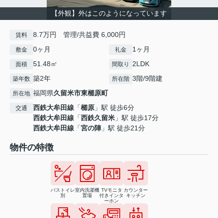
【外観】外はこのようになっています
8.7万円 管理/共益費 6,000円
賃料
0ヶ月
1ヶ月
敷金
礼金
51.48㎡
2LDK
面積
間取り
築2年
3階/9階建
築年数
所在階
福岡県
久留米市
東櫛原町
所在地
西鉄大牟田線
「
櫛原
」駅 徒歩6分
交通
西鉄大牟田線
「
西鉄久留米
」駅 徒歩17分
西鉄大牟田線
「
宮の陣
」駅 徒歩21分
物件の特徴
バストイレ
室内洗濯機
TVモニタ
カウンター
別
置場
付きインタ
キッチン
ーホン