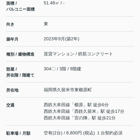
51.48㎡ / -
面積 /
バルコニー面積
東
向き
2023年9月(築2年)
築年月
賃貸マンション / 鉄筋コンクリート
種別 / 建物構造
304〇 / 3階 / 9階建
部屋 /
所在階 / 階建て
福岡県
久留米市
東櫛原町
所在地
西鉄大牟田線
「
櫛原
」駅 徒歩6分
交通
西鉄大牟田線
「
西鉄久留米
」駅 徒歩17分
西鉄大牟田線
「
宮の陣
」駅 徒歩21分
空有(2台) / 8,800円 (税込) １台契約必須
駐車場 / 月額