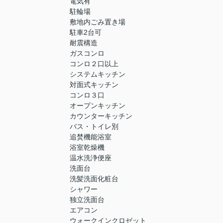
電気有
駐輪場
敷地内ごみ置き場
駐車2台可
耐震構造
ガスコンロ
コンロ２口以上
システムキッチン
対面式キッチン
コンロ３口
オープンキッチン
カウンターキッチン
バス・トイレ別
追焚機能浴室
浴室乾燥機
温水洗浄便座
洗面台
洗髪洗面化粧台
シャワー
独立洗面台
エアコン
ウォークインクロゼット