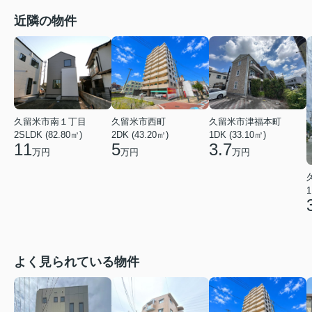
近隣の物件
久留米市南１丁目
久留米市西町
久留米市津福本町
2SLDK (82.80㎡)
2DK (43.20㎡)
1DK (33.10㎡)
11
5
3.7
万円
万円
万円
1
よく見られている物件