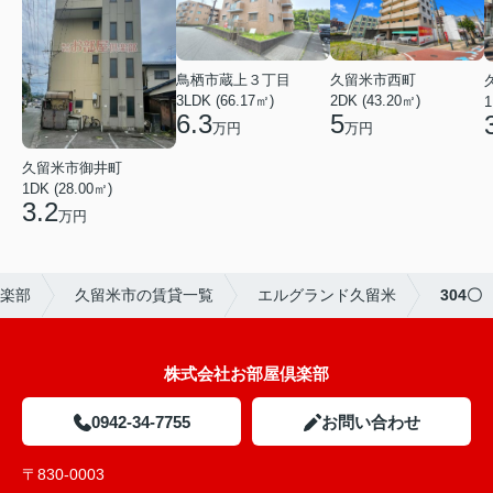
鳥栖市蔵上３丁目
久留米市西町
3LDK (66.17㎡)
2DK (43.20㎡)
1
6.3
5
万円
万円
久留米市御井町
1DK (28.00㎡)
3.2
万円
楽部
久留米市の賃貸一覧
エルグランド久留米
304〇
株式会社お部屋倶楽部
0942-34-7755
お問い合わせ
〒830-0003