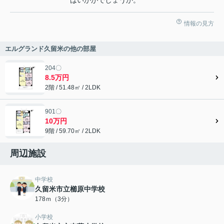
はいかがでしょうか。
情報の見方
エルグランド久留米の他の部屋
204〇
8.5万円
2階 / 51.48㎡ / 2LDK
901〇
10万円
9階 / 59.70㎡ / 2LDK
周辺施設
中学校
久留米市立櫛原中学校
178ｍ（3分）
小学校