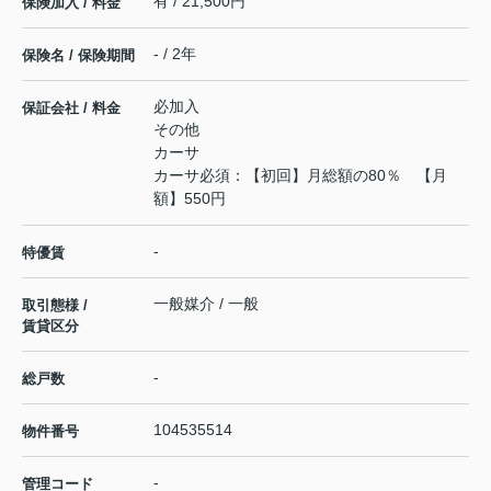
有 / 21,500円
保険加入 / 料金
- / 2年
保険名 / 保険期間
必加入
保証会社 / 料金
その他
カーサ
カーサ必須：【初回】月総額の80％ 【月
額】550円
-
特優賃
一般媒介 / 一般
取引態様 /
賃貸区分
-
総戸数
104535514
物件番号
-
管理コード