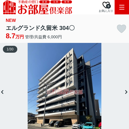
0
お気に入り
NEW
エルグランド久留米 304〇
8.7
万円
管理/共益費 6,000円
1
/
30