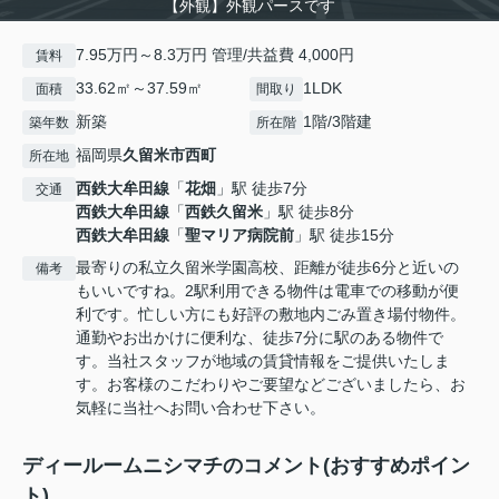
【外観】外観パースです
7.95万円～8.3万円 管理/共益費 4,000円
賃料
33.62㎡～37.59㎡
1LDK
面積
間取り
新築
1階/3階建
築年数
所在階
福岡県
久留米市
西町
所在地
西鉄大牟田線
「
花畑
」駅 徒歩7分
交通
西鉄大牟田線
「
西鉄久留米
」駅 徒歩8分
西鉄大牟田線
「
聖マリア病院前
」駅 徒歩15分
最寄りの私立久留米学園高校、距離が徒歩6分と近いの
備考
もいいですね。2駅利用できる物件は電車での移動が便
利です。忙しい方にも好評の敷地内ごみ置き場付物件。
通勤やお出かけに便利な、徒歩7分に駅のある物件で
す。当社スタッフが地域の賃貸情報をご提供いたしま
す。お客様のこだわりやご要望などございましたら、お
気軽に当社へお問い合わせ下さい。
ディールームニシマチのコメント(おすすめポイン
ト)