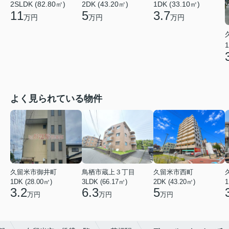
2SLDK (82.80㎡)
2DK (43.20㎡)
1DK (33.10㎡)
11
5
3.7
万円
万円
万円
1
よく見られている物件
久留米市御井町
鳥栖市蔵上３丁目
久留米市西町
1DK (28.00㎡)
3LDK (66.17㎡)
2DK (43.20㎡)
1
3.2
6.3
5
万円
万円
万円