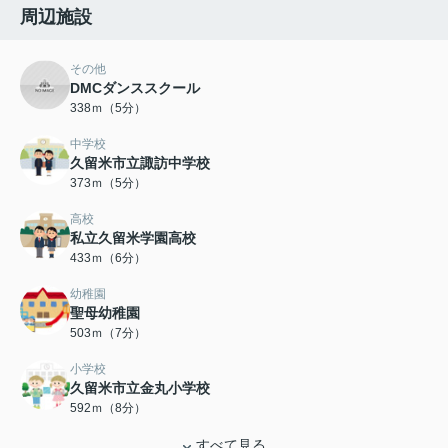
周辺施設
その他
DMCダンススクール
338ｍ（5分）
中学校
久留米市立諏訪中学校
373ｍ（5分）
高校
私立久留米学園高校
433ｍ（6分）
幼稚園
聖母幼稚園
503ｍ（7分）
小学校
久留米市立金丸小学校
592ｍ（8分）
すべて見る