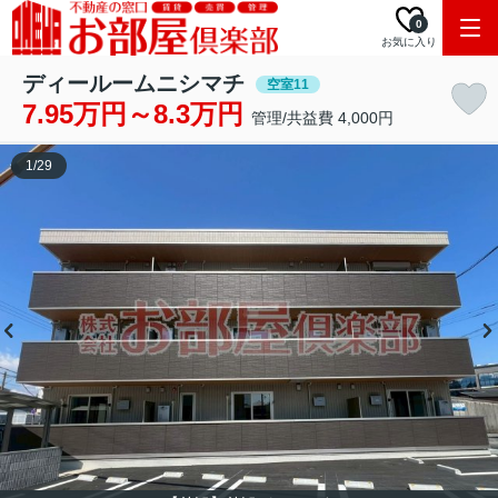
0
お気に入り
ディールームニシマチ
空室11
7.95万円～8.3万円
管理/共益費 4,000円
1
/
29