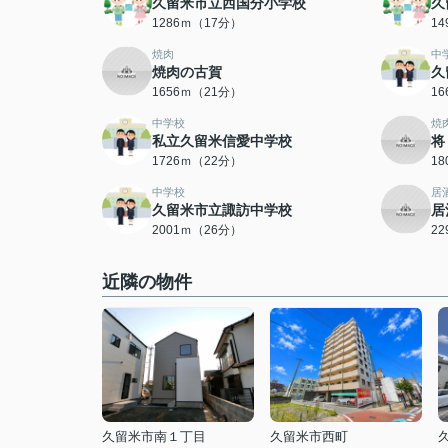
久留米市立西国分小学校
久
1286ｍ（17分）
1
焼肉
中
焼肉の古賀
久
1656ｍ（21分）
1
中学校
焼
私立久留米信愛中学校
将
1726ｍ（22分）
1
中学校
居
久留米市立諏訪中学校
居
2001ｍ（26分）
2
近隣の物件
久留米市南１丁目
久留米市西町