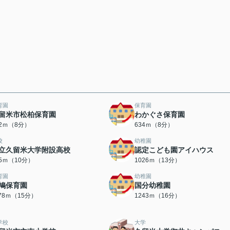
育園
保育園
留米市松柏保育園
わかぐさ保育園
12ｍ（8分）
634ｍ（8分）
校
幼稚園
立久留米大学附設高校
認定こども園アイハウス
35ｍ（10分）
1026ｍ（13分）
育園
幼稚園
鳩保育園
国分幼稚園
178ｍ（15分）
1243ｍ（16分）
学校
大学