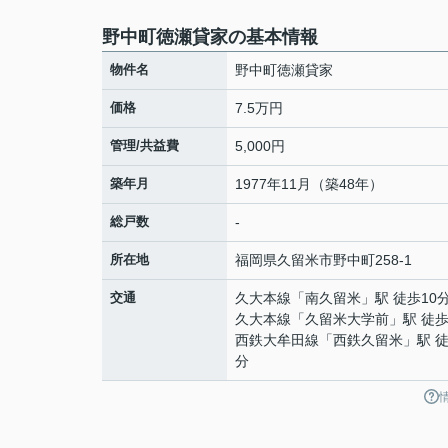
野中町徳瀬貸家の基本情報
物件名
野中町徳瀬貸家
価格
7.5万円
管理/共益費
5,000円
築年月
1977年11月（築48年）
総戸数
-
所在地
福岡県
久留米市
野中町
258-1
交通
久大本線
「
南久留米
」駅 徒歩10
久大本線
「
久留米大学前
」駅 徒歩
西鉄大牟田線
「
西鉄久留米
」駅 徒
分