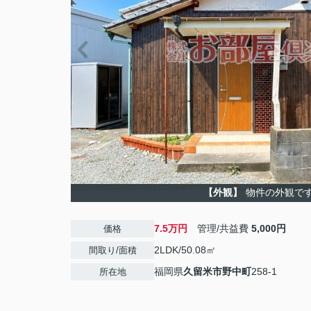
【外観】
物件の外観で
7.5万円
管理/共益費
5,000円
価格
2LDK/50.08㎡
間取り/面積
福岡県
久留米市
野中町
258-1
所在地