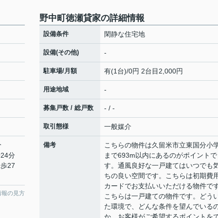
野中町徳瀬貸家の詳細情報
設備条件
閑静な住宅地
設備(その他)
-
駐車場/月額
有(1台)/0円 2台目2,000円
用途地域
-
募集戸数 / 総戸数
- / -
取引態様
一般媒介
分
備考
こちらの物件は久留米市立東国分小
24分
まで693m以内にあるのがポイントで
歩27
す。通風良好な一戸建てはいつでも
ちの良い空間です。こちらは初期費
カードでお支払いいただける物件で
情報の見方
こちらは一戸建ての物件です。どう
た環境で、どんな条件を望んでいる
か、お客様がご希望するポイントを