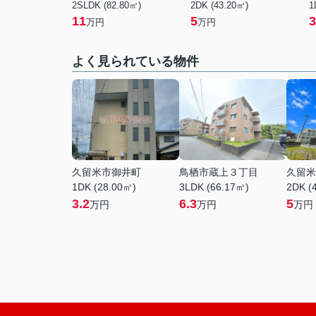
2SLDK (82.80㎡)
2DK (43.20㎡)
1
11
5
3
万円
万円
よく見られている物件
久留米市御井町
鳥栖市蔵上３丁目
久留米
1DK (28.00㎡)
3LDK (66.17㎡)
2DK (
3.2
6.3
5
万円
万円
万円