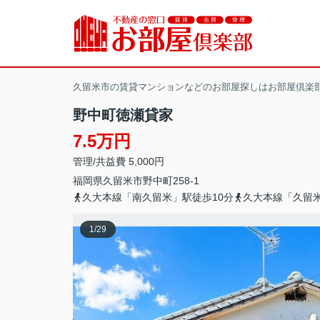
久留米市の賃貸マンションなどのお部屋探しはお部屋倶楽
野中町徳瀬貸家
7.5万円
管理/共益費 5,000円
福岡県
久留米市
野中町
258-1
久大本線「南久留米」駅徒歩10分
久大本線「久留米
1
/
29