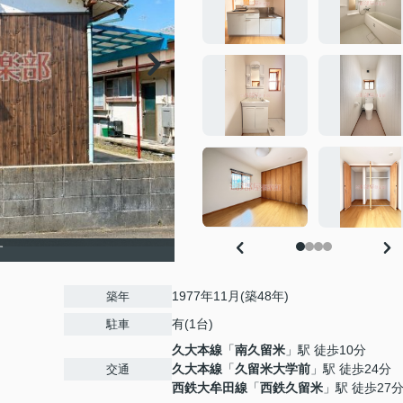
す
1977年11月(築48年)
築年
有(1台)
駐車
久大本線
「
南久留米
」駅 徒歩10分
久大本線
「
久留米大学前
」駅 徒歩24分
交通
西鉄大牟田線
「
西鉄久留米
」駅 徒歩27