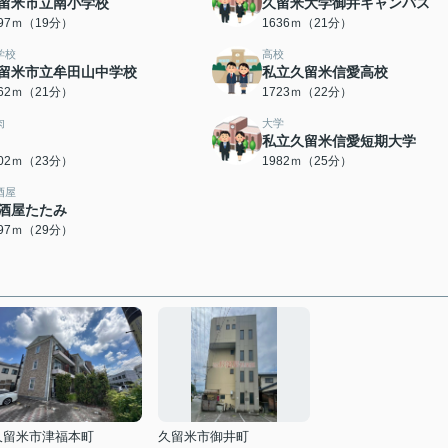
留米市立南小学校
久留米大学御井キャンパス
497ｍ（19分）
1636ｍ（21分）
学校
高校
留米市立牟田山中学校
私立久留米信愛高校
662ｍ（21分）
1723ｍ（22分）
肉
大学
私立久留米信愛短期大学
802ｍ（23分）
1982ｍ（25分）
酒屋
酒屋たたみ
297ｍ（29分）
久留米市津福本町
久留米市御井町