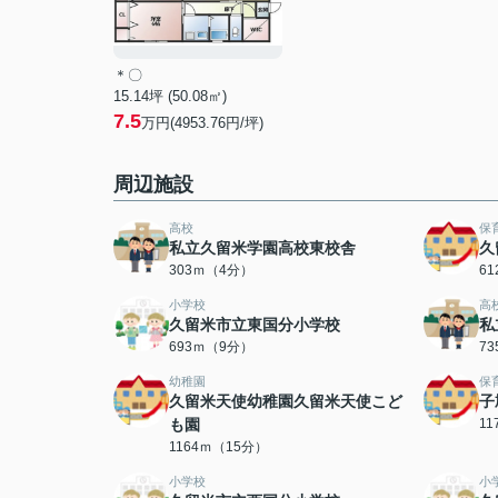
＊〇
15.14坪 (50.08㎡)
7.5
万円(4953.76円/坪)
周辺施設
高校
保
私立久留米学園高校東校舎
久
303ｍ（4分）
6
小学校
高
久留米市立東国分小学校
私
693ｍ（9分）
7
幼稚園
保
久留米天使幼稚園久留米天使こど
子
も園
1
1164ｍ（15分）
小学校
小