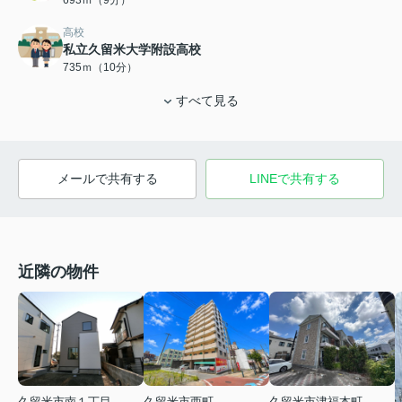
693ｍ（9分）
高校
私立久留米大学附設高校
735ｍ（10分）
すべて見る
メールで共有する
LINEで共有する
近隣の物件
久留米市南１丁目
久留米市西町
久留米市津福本町