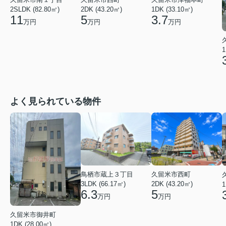
2SLDK (82.80㎡)
2DK (43.20㎡)
1DK (33.10㎡)
11
5
3.7
万円
万円
万円
1
よく見られている物件
鳥栖市蔵上３丁目
久留米市西町
3LDK (66.17㎡)
2DK (43.20㎡)
1
6.3
5
万円
万円
久留米市御井町
1DK (28.00㎡)