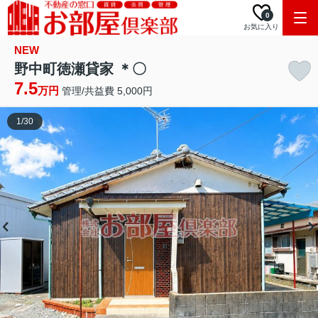
0
お気に入り
NEW
野中町徳瀬貸家 ＊〇
7.5
万円
管理/共益費 5,000円
1
/
30