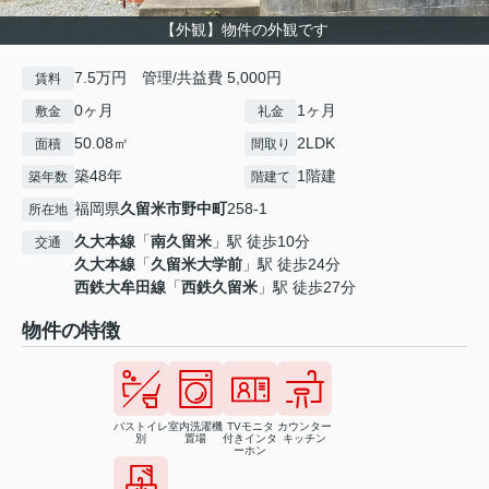
【外観】物件の外観です
7.5万円 管理/共益費 5,000円
賃料
0ヶ月
1ヶ月
敷金
礼金
50.08㎡
2LDK
面積
間取り
築48年
1階建
築年数
階建て
福岡県
久留米市
野中町
258-1
所在地
久大本線
「
南久留米
」駅 徒歩10分
交通
久大本線
「
久留米大学前
」駅 徒歩24分
西鉄大牟田線
「
西鉄久留米
」駅 徒歩27分
物件の特徴
バストイレ
室内洗濯機
TVモニタ
カウンター
別
置場
付きインタ
キッチン
ーホン