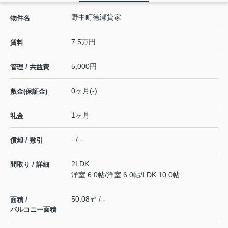
野中町徳瀬貸家
物件名
7.5万円
賃料
5,000円
管理 / 共益費
0ヶ月(-)
敷金(保証金)
1ヶ月
礼金
- / -
償却 / 敷引
2LDK
間取り / 詳細
洋室 6.0帖
/
洋室 6.0帖
/
LDK 10.0帖
50.08㎡ / -
面積 /
バルコニー面積