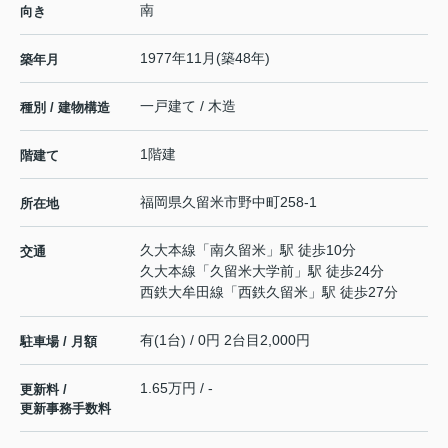
南
向き
1977年11月(築48年)
築年月
一戸建て / 木造
種別 / 建物構造
1階建
階建て
福岡県
久留米市
野中町
258-1
所在地
久大本線
「
南久留米
」駅 徒歩10分
交通
久大本線
「
久留米大学前
」駅 徒歩24分
西鉄大牟田線
「
西鉄久留米
」駅 徒歩27分
有(1台) / 0円 2台目2,000円
駐車場 / 月額
1.65万円 / -
更新料 /
更新事務手数料