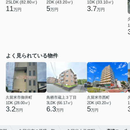
2SLDK (82.80㎡)
2DK (43.20㎡)
1DK (33.10㎡)
11
5
3.7
万円
万円
万円
1
よく見られている物件
久留米市御井町
鳥栖市蔵上３丁目
久留米市西町
1DK (28.00㎡)
3LDK (66.17㎡)
2DK (43.20㎡)
1
3.2
6.3
5
万円
万円
万円