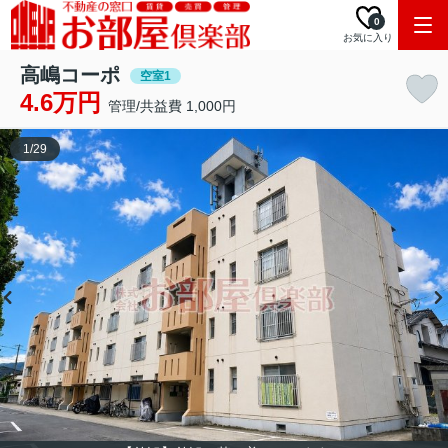
0
お気に入り
高嶋コーポ
空室1
4.6万円
管理/共益費 1,000円
1
/
29