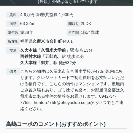
【外観】外観は落ち着いています
4.6万円 管理/共益費 1,000円
賃料
63.32㎡
2LDK
面積
間取り
築38年
1階/4階建
築年数
所在階
福岡県
久留米市
合川町
440₋1
所在地
久大本線
「
久留米大学前
」駅 徒歩13分
交通
西鉄甘木線
「
五郎丸
」駅 徒歩31分
久大本線
「
御井
」駅 徒歩32分
こちらの物件は久留米市立合川小学校が470m以内にあ
備考
ります。クレジットカードで初期費用をお支払いいただ
ける物件です。こちらの物件はマンションです。敷地内
ごみ置き場もあり、ゴミ捨ても楽々。お部屋倶楽部は久
留米市にある物件の情報をお届けします。0942-34-
7755、honten7755@oheyaclub.co.jpからいつでもご連
絡ください。
高嶋コーポのコメント(おすすめポイント)