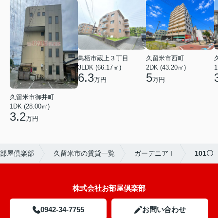
鳥栖市蔵上３丁目
久留米市西町
3LDK (66.17㎡)
2DK (43.20㎡)
1
6.3
5
万円
万円
久留米市御井町
1DK (28.00㎡)
3.2
万円
部屋倶楽部
久留米市の賃貸一覧
ガーデニアⅠ
101〇
株式会社お部屋倶楽部
0942-34-7755
お問い合わせ