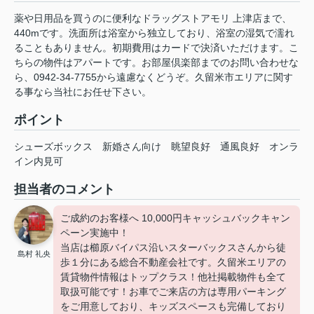
薬や日用品を買うのに便利なドラッグストアモリ 上津店まで、
440mです。洗面所は浴室から独立しており、浴室の湿気で濡れ
ることもありません。初期費用はカードで決済いただけます。こ
ちらの物件はアパートです。お部屋倶楽部までのお問い合わせな
ら、0942-34-7755から遠慮なくどうぞ。久留米市エリアに関す
る事なら当社にお任せ下さい。
ポイント
シューズボックス
新婚さん向け
眺望良好
通風良好
オンラ
イン内見可
担当者のコメント
ご成約のお客様へ 10,000円キャッシュバックキャン
ペーン実施中！
当店は櫛原バイパス沿いスターバックスさんから徒
島村 礼央
歩１分にある総合不動産会社です。久留米エリアの
賃貸物件情報はトップクラス！他社掲載物件も全て
取扱可能です！お車でご来店の方は専用パーキング
をご用意しており、キッズスペースも完備しており