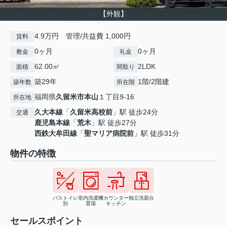
【外観】
4.9万円 管理/共益費 1,000円
賃料
0ヶ月
0ヶ月
敷金
礼金
62.00㎡
2LDK
面積
間取り
築29年
1階/2階建
築年数
所在階
福岡県
久留米市
本山
１丁目9-16
所在地
久大本線
「
久留米高校前
」駅 徒歩24分
交通
鹿児島本線
「
荒木
」駅 徒歩27分
西鉄大牟田線
「
聖マリア病院前
」駅 徒歩31分
物件の特徴
バストイレ
室内洗濯機
カウンター
独立洗面台
別
置場
キッチン
セールスポイント