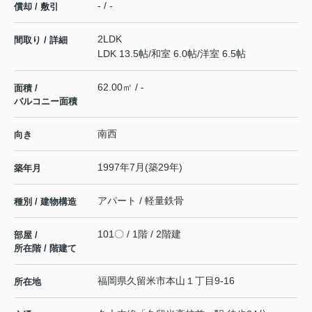
- / -
償却 / 敷引
2LDK
間取り / 詳細
LDK 13.5帖
/
和室 6.0帖
/
洋室 6.5帖
62.00㎡ / -
面積 /
バルコニー面積
南西
向き
1997年7月(築29年)
築年月
アパート / 軽量鉄骨
種別 / 建物構造
101〇 / 1階 / 2階建
部屋 /
所在階 / 階建て
福岡県
久留米市
本山
１丁目9-16
所在地