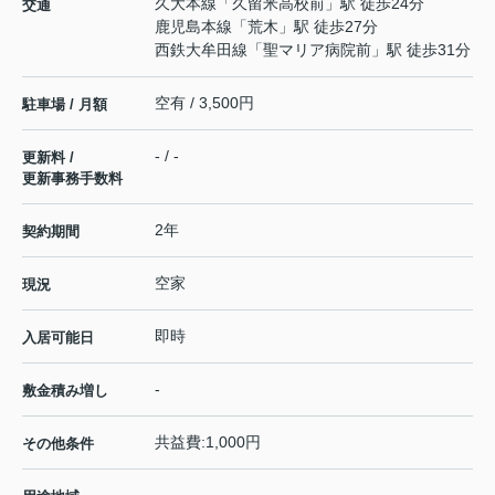
久大本線
「
久留米高校前
」駅 徒歩24分
交通
鹿児島本線
「
荒木
」駅 徒歩27分
西鉄大牟田線
「
聖マリア病院前
」駅 徒歩31分
空有 / 3,500円
駐車場 / 月額
- / -
更新料 /
更新事務手数料
2年
契約期間
空家
現況
即時
入居可能日
-
敷金積み増し
共益費:1,000円
その他条件
-