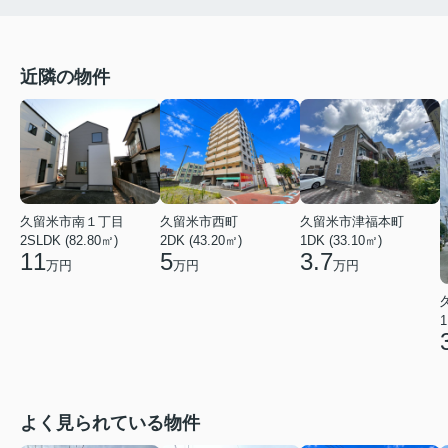
近隣の物件
久留米市南１丁目
久留米市西町
久留米市津福本町
2SLDK (82.80㎡)
2DK (43.20㎡)
1DK (33.10㎡)
11
5
3.7
万円
万円
万円
1
よく見られている物件