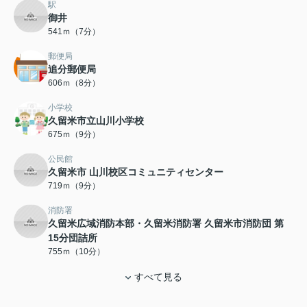
駅
御井
541ｍ（7分）
郵便局
追分郵便局
606ｍ（8分）
小学校
久留米市立山川小学校
675ｍ（9分）
公民館
久留米市 山川校区コミュニティセンター
719ｍ（9分）
消防署
久留米広域消防本部・久留米消防署 久留米市消防団 第
15分団詰所
755ｍ（10分）
すべて見る