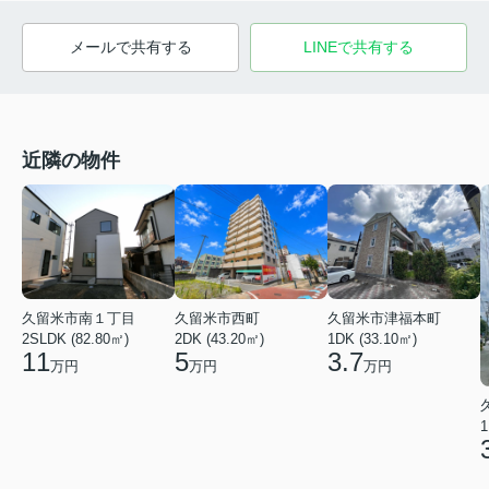
メールで共有する
LINEで共有する
近隣の物件
久留米市南１丁目
久留米市西町
久留米市津福本町
2SLDK (82.80㎡)
2DK (43.20㎡)
1DK (33.10㎡)
11
5
3.7
万円
万円
万円
1