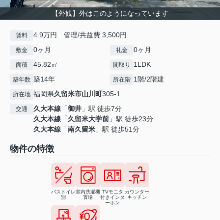
【外観】外はこのようになっています
4.9万円 管理/共益費 3,500円
賃料
0ヶ月
0ヶ月
敷金
礼金
45.82㎡
1LDK
面積
間取り
築14年
1階/2階建
築年数
所在階
福岡県
久留米市
山川町
305-1
所在地
久大本線
「
御井
」駅 徒歩7分
交通
久大本線
「
久留米大学前
」駅 徒歩23分
久大本線
「
南久留米
」駅 徒歩51分
物件の特徴
バストイレ
室内洗濯機
TVモニタ
カウンター
別
置場
付きインタ
キッチン
ーホン