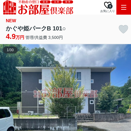
0
お気に入り
NEW
かぐや姫パークB 101○
4.9
万円
管理/共益費 3,500円
1
/
30