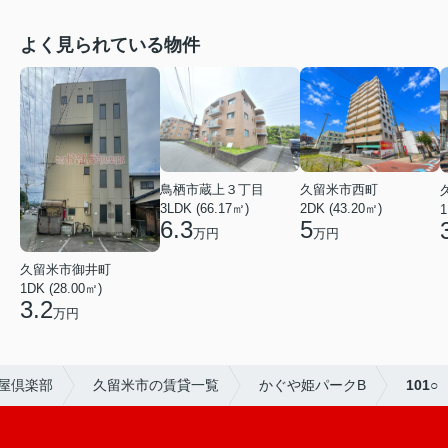
よく見られている物件
鳥栖市蔵上３丁目
久留米市西町
3LDK (66.17㎡)
2DK (43.20㎡)
1
6.3
5
万円
万円
久留米市御井町
1DK (28.00㎡)
3.2
万円
屋倶楽部
久留米市の賃貸一覧
かぐや姫パークB
101○