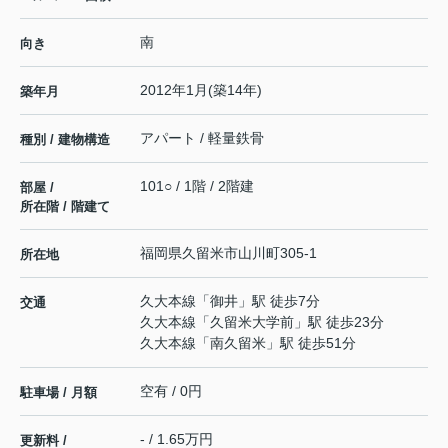
南
向き
2012年1月(築14年)
築年月
アパート / 軽量鉄骨
種別 / 建物構造
101○ / 1階 / 2階建
部屋 /
所在階 / 階建て
福岡県
久留米市
山川町
305-1
所在地
久大本線
「
御井
」駅 徒歩7分
交通
久大本線
「
久留米大学前
」駅 徒歩23分
久大本線
「
南久留米
」駅 徒歩51分
空有 / 0円
駐車場 / 月額
- / 1.65万円
更新料 /