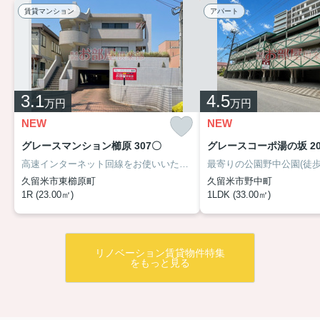
賃貸マンション
アパート
3.1
4.5
万円
万円
NEW
NEW
グレースマンション櫛原 307〇
グレースコーポ湯の坂 20
高速インターネット回線をお使いいただけるので在宅ワークでパソコンを使う場合も困りません。リーズナブルな価格で敷金不要という魅力的な物件です。こちらの物件は2駅が近くにあり便利です。大量の洗濯物もバルコニーで解決。住まい探しの際には、実際に住んでみた時のことを想像しながら進めていくことが大事です。より良い住まいをご提供致します。
久留米市東櫛原町
久留米市野中町
1R (23.00㎡)
1LDK (33.00㎡)
リノベーション賃貸物件特集
をもっと見る