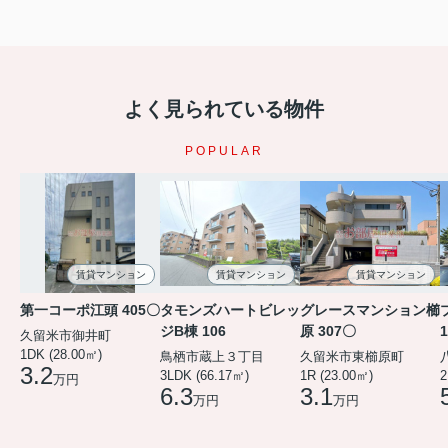
よく見られている物件
POPULAR
賃貸マンション
賃貸マンション
賃貸マンション
第一コーポ江頭 405〇
タモンズハートビレッ
グレースマンション櫛
ジB棟 106
原 307〇
久留米市御井町
1DK (28.00㎡)
鳥栖市蔵上３丁目
久留米市東櫛原町
3.2
3LDK (66.17㎡)
1R (23.00㎡)
2
万円
6.3
3.1
万円
万円