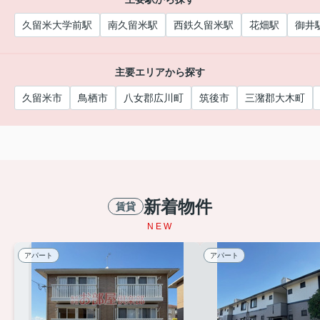
久留米大学前駅
南久留米駅
西鉄久留米駅
花畑駅
御井
主要エリアから探す
久留米市
鳥栖市
八女郡広川町
筑後市
三潴郡大木町
新着物件
賃貸
NEW
アパート
アパート