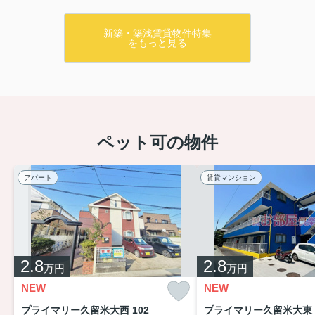
新築・築浅賃貸物件特集
をもっと見る
ペット可の物件
アパート
賃貸マンション
2.8
2.8
万円
万円
NEW
NEW
プライマリー久留米大西 102
プライマリー久留米大東 