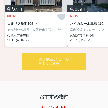
4.5
4.5
万円
万円
NEW
NEW
コルリスB棟 105〇
ハイカムール津福 102
徒歩24分の場所に久留米市立荒木小学校があります。久留米市に特化した当社は、確かな地域情報と豊富な賃貸情報を取り扱っています。知識をあまりお持ちでない方にも親切にサポート致しますので、ぜひお部屋探しは当社にお任せ下さい。
久留米市藤光町
久留米市津福今町
1LDK (40.07㎡)
2LDK (62.70㎡)
賃貸新着物件の一覧
をもっと見る
おすすめ物件
RECOMMEND