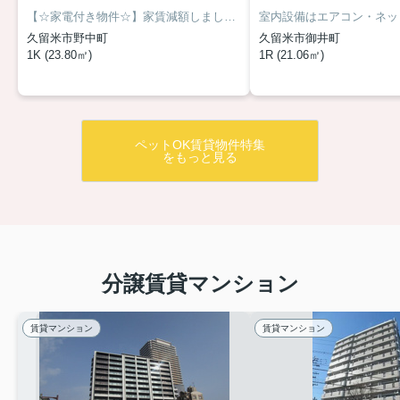
【☆家電付き物件☆】家賃減額しました！目の前にはバス停♪コンビニも近くスーパーも徒歩圏内♪久留米大学御井キャンバスまでも自転車で4分！ペット飼育可になりました！
久留米市野中町
久留米市御井町
1K (23.80㎡)
1R (21.06㎡)
ペットOK賃貸物件特集
をもっと見る
分譲賃貸マンション
賃貸マンション
賃貸マンション