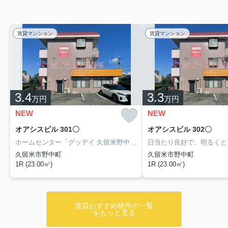
賃貸マンション
賃貸マンション
3.4
3.3
万円
万円
NEW
NEW
オアシスビル 301〇
オアシスビル 302〇
ホームセンター「グッデイ 久留米野中店」まで、徒歩7分。収納はクロゼット・押入など豊富なので、衣類や履き物の整理がしやすく便利です。付近に駅が2つあるので、用途や行き先によって経路を選べる物件です。久留米市での暮らしを、お部屋倶楽部からスタートさせましょう。お電話でのご連絡なら0942-34-7755からどうぞ。お待ちしてます。
久留米市野中町
久留米市野中町
1R (23.00㎡)
1R (23.00㎡)
賃貸おすすめ物件の一覧
をもっと見る