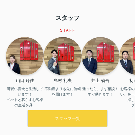
スタッフ
STAFF
山口 鈴佳
島村 礼央
井上 省吾
初
可愛い愛犬と生活して
不動産よりも先に信頼
迷ったら、まず相談！
お客様の
います！

を届けます！
すぐ動きます！
い」を一
ペットと暮らすお客様
探し
の生活を具...
グ
スタッフ一覧