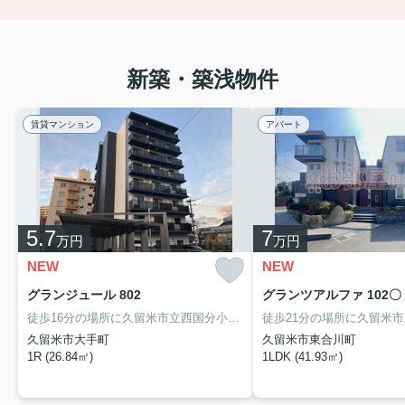
新築・築浅物件
賃貸マンション
アパート
5.7
7
万円
万円
NEW
NEW
グランジュール 802
グランツアルファ 102〇
徒歩16分の場所に久留米市立西国分小学校があります。室内設備は洗面化粧台・浴室乾燥機など大変充実しております。不審者対策として心強い防犯カメラが備えられています。二口コンロが付いた物件です。西鉄大牟田線西鉄久留米駅近辺で、不動産に関する事でお困りなら、まずは0942-34-7755からお部屋倶楽部までお気軽にご連絡ください。
久留米市大手町
久留米市東合川町
1R (26.84㎡)
1LDK (41.93㎡)