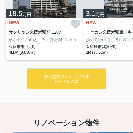
18.5
3.1
万円
万円
NEW
NEW
サンリヤン久留米駅前 1207
家から247mのところに筑後信用金庫白山町支店があります。室内設備は洗面化粧台・浴室乾燥機・食器洗乾燥機など充実した設備を備え付けています。知らない人が来た時でも玄関を開けずに顔を確認できるモニター付きインターホンが付いております。当社スタッフが地域の賃貸情報をご提供いたします。お客様のこだわりやご要望などございましたら、お気軽に当社へお問い合わせ下さい。
久留米市中央町
久留米市諏訪野町
4LDK (93.30㎡)
1R (18.62㎡)
分譲賃貸マンション特集
をもっと見る
リノベーション物件