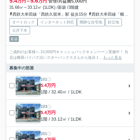
5.4
5.6
万円～
万円
管理/共益費5,000円
31.68㎡～33.12㎡ (1LDK) /新築 /3階建
西鉄大牟田線「西鉄久留米」駅 徒歩15分
西鉄大牟田線「櫛原」駅 徒歩17分
オートロック
インターネット対応
閑静な住宅地
好立地
公共下水
新築
ご成約のお客様へ 10,000円キャッシュバックキャンペーン実施中！ 当
店は櫛原バイパス沿いスターバックスさんから徒歩１...
もっと見る
募集中の部屋
101〇
5.4万円
1階 / 32.40㎡ / 1LDK
103〇
5.4万円
1階 / 33.12㎡ / 1LDK
201〇
5.4万円