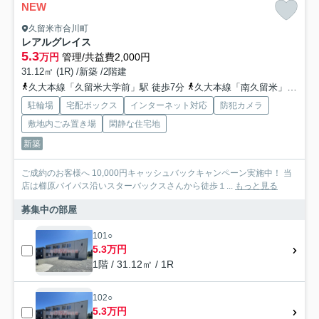
NEW
久留米市合川町
レアルグレイス
5.3
万円
管理/共益費2,000円
31.12㎡ (1R) /新築 /2階建
久大本線「久留米大学前」駅 徒歩7分
久大本線「南久留米」駅 徒歩24分
駐輪場
宅配ボックス
インターネット対応
防犯カメラ
敷地内ごみ置き場
閑静な住宅地
新築
ご成約のお客様へ 10,000円キャッシュバックキャンペーン実施中！ 当
店は櫛原バイパス沿いスターバックスさんから徒歩１...
もっと見る
募集中の部屋
101○
5.3万円
1階 / 31.12㎡ / 1R
102○
5.3万円