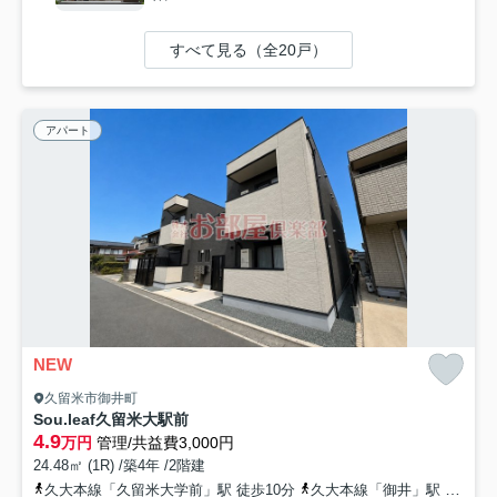
すべて見る（全20戸）
アパート
NEW
久留米市御井町
Sou.leaf久留米大駅前
4.9
万円
管理/共益費3,000円
24.48㎡ (1R) /築4年 /2階建
久大本線「久留米大学前」駅 徒歩10分
久大本線「御井」駅 徒歩22分