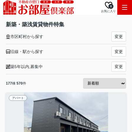
0
お気に入り
新築・築浅賃貸物件特集
市区町村から探す
変更
沿線・駅から探す
変更
築5年以内,募集中
変更
177
棟
570
件
アパート