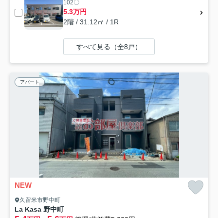
102〇
5.3万円
2階 / 31.12㎡ / 1R
すべて見る（全8戸）
アパート
NEW
久留米市野中町
La Kasa 野中町