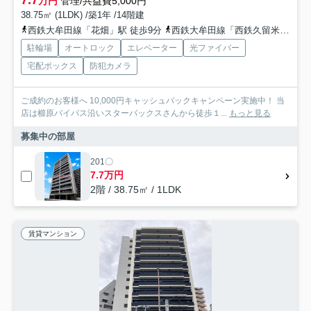
7.7
万円
管理/共益費5,000円
38.75㎡ (1LDK) /築1年 /14階建
西鉄大牟田線「花畑」駅 徒歩9分
西鉄大牟田線「西鉄久留米」駅 徒歩12分
駐輪場
オートロック
エレベーター
光ファイバー
宅配ボックス
防犯カメラ
ご成約のお客様へ 10,000円キャッシュバックキャンペーン実施中！ 当
店は櫛原バイパス沿いスターバックスさんから徒歩１...
もっと見る
募集中の部屋
201〇
7.7万円
2階 / 38.75㎡ / 1LDK
賃貸マンション