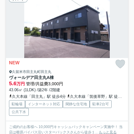
NEW
久留米市田主丸町田主丸
ヴォールデア田主丸A棟
5.6
万円
管理/共益費3,000円
43.06㎡ (1LDK) /築2年 /2階建
久大本線「田主丸」駅 徒歩4分
久大本線「筑後草野」駅 徒歩79分
駐輪場
インターネット対応
閑静な住宅地
駐車2台可
公共下水
ご成約のお客様へ 10,000円キャッシュバックキャンペーン実施中！ 当
店は櫛原バイパス沿いスターバックスさんから徒歩１...
もっと見る