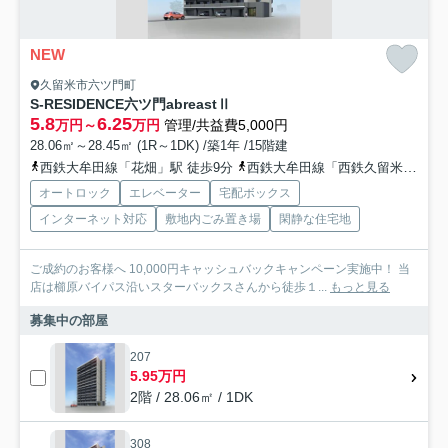
NEW
久留米市六ツ門町
S-RESIDENCE六ツ門abreastⅡ
5.8
6.25
万円～
万円
管理/共益費5,000円
28.06㎡～28.45㎡ (1R～1DK) /築1年 /15階建
西鉄大牟田線「花畑」駅 徒歩9分
西鉄大牟田線「西鉄久留米」駅 徒歩11分
オートロック
エレベーター
宅配ボックス
インターネット対応
敷地内ごみ置き場
閑静な住宅地
ご成約のお客様へ 10,000円キャッシュバックキャンペーン実施中！ 当
店は櫛原バイパス沿いスターバックスさんから徒歩１...
もっと見る
募集中の部屋
207
5.95万円
2階 / 28.06㎡ / 1DK
308