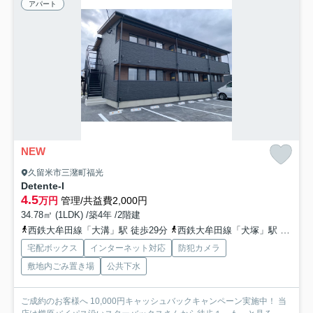
アパート
NEW
久留米市三潴町福光
Detente-I
4.5
万円
管理/共益費2,000円
34.78㎡ (1LDK) /築4年 /2階建
西鉄大牟田線「大溝」駅 徒歩29分
西鉄大牟田線「犬塚」駅 徒歩30分
宅配ボックス
インターネット対応
防犯カメラ
敷地内ごみ置き場
公共下水
ご成約のお客様へ 10,000円キャッシュバックキャンペーン実施中！ 当