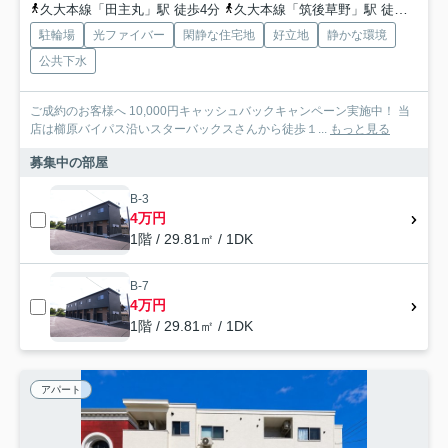
久大本線「田主丸」駅 徒歩4分
久大本線「筑後草野」駅 徒歩79分
駐輪場
光ファイバー
閑静な住宅地
好立地
静かな環境
公共下水
ご成約のお客様へ 10,000円キャッシュバックキャンペーン実施中！ 当
店は櫛原バイパス沿いスターバックスさんから徒歩１...
もっと見る
募集中の部屋
B-3
4万円
1階 / 29.81㎡ / 1DK
B-7
4万円
1階 / 29.81㎡ / 1DK
アパート