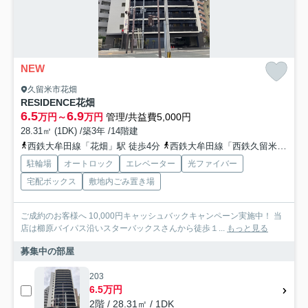
NEW
久留米市花畑
RESIDENCE花畑
6.5
6.9
万円～
万円
管理/共益費5,000円
28.31㎡ (1DK) /築3年 /14階建
西鉄大牟田線「花畑」駅 徒歩4分
西鉄大牟田線「西鉄久留米」駅 徒歩10分
駐輪場
オートロック
エレベーター
光ファイバー
宅配ボックス
敷地内ごみ置き場
ご成約のお客様へ 10,000円キャッシュバックキャンペーン実施中！ 当
店は櫛原バイパス沿いスターバックスさんから徒歩１...
もっと見る
募集中の部屋
203
6.5万円
2階 / 28.31㎡ / 1DK