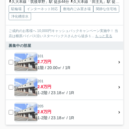
久大本線「筑後草野」駅 徒歩44分
久大本線「田主丸」駅 徒歩44分
駐輪場
インターネット対応
敷地内ごみ置き場
閑静な住宅地
浄化槽排水
ご成約のお客様へ 10,000円キャッシュバックキャンペーン実施中！ 当
店は櫛原バイパス沿いスターバックスさんから徒歩１...
もっと見る
募集中の部屋
101
2.7万円
1階 / 20.00㎡ / 1R
201
2.8万円
1-2階 / 23.18㎡ / 1R
205
2.8万円
1-2階 / 23.18㎡ / 1R