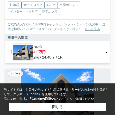
駐輪場
オートロック
CATV
宅配ボックス
インターネット対応
防犯カメラ
ご成約のお客様へ 10,000円キャッシュバックキャンペーン実施中！ 当
店は櫛原バイパス沿いスターバックスさんから徒歩１...
もっと見る
募集中の部屋
202◎
4.9万円
2階 / 24.48㎡ / 1R
アパート
当サイトでは、お客様の当サイト利用状況把握、サービス向上検討を目的と
して、クッキー（Cookie）を使用しています。
詳しくは、当社の
「Cookieの取扱いについて」
をご確認ください。
閉じる