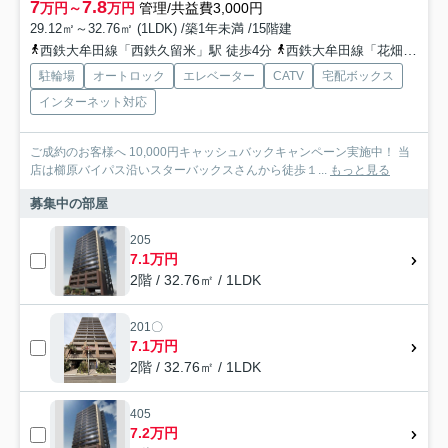
7
7.8
万円～
万円
管理/共益費3,000円
29.12㎡～32.76㎡ (1LDK) /築1年未満 /15階建
西鉄大牟田線「西鉄久留米」駅 徒歩4分
西鉄大牟田線「花畑」駅 徒歩15分
駐輪場
オートロック
エレベーター
CATV
宅配ボックス
インターネット対応
ご成約のお客様へ 10,000円キャッシュバックキャンペーン実施中！ 当
店は櫛原バイパス沿いスターバックスさんから徒歩１...
もっと見る
募集中の部屋
205
7.1万円
2階 / 32.76㎡ / 1LDK
201〇
7.1万円
2階 / 32.76㎡ / 1LDK
405
7.2万円