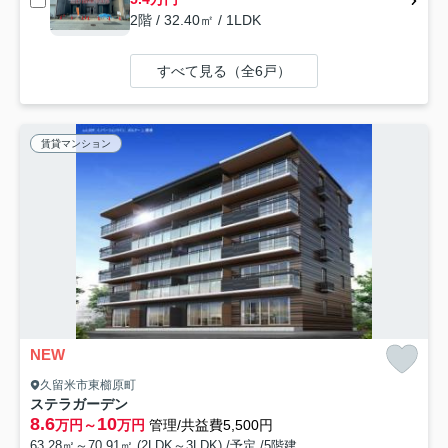
2階 / 32.40㎡ / 1LDK
すべて見る（全6戸）
賃貸マンション
NEW
久留米市東櫛原町
ステラガーデン
8.6
10
万円～
万円
管理/共益費5,500円
63.28㎡～70.91㎡ (2LDK～3LDK) /予定 /5階建