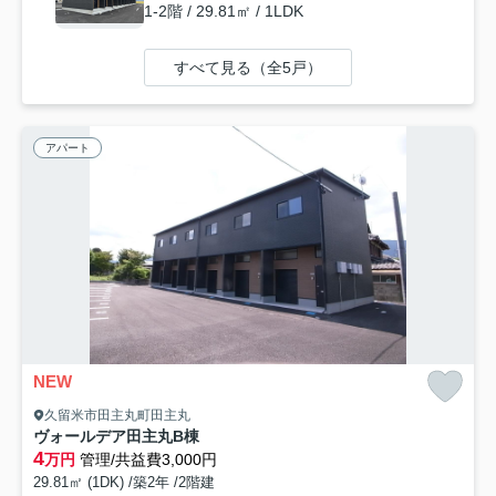
1-2階 / 29.81㎡ / 1LDK
すべて見る（全5戸）
アパート
NEW
久留米市田主丸町田主丸
ヴォールデア田主丸B棟
4
万円
管理/共益費3,000円
29.81㎡ (1DK) /築2年 /2階建