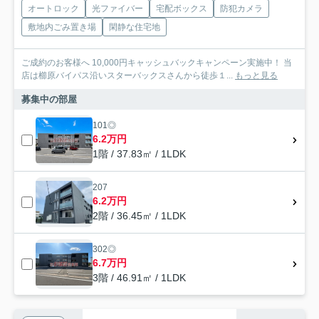
オートロック
光ファイバー
宅配ボックス
防犯カメラ
敷地内ごみ置き場
閑静な住宅地
ご成約のお客様へ 10,000円キャッシュバックキャンペーン実施中！ 当
店は櫛原バイパス沿いスターバックスさんから徒歩１...
もっと見る
募集中の部屋
101◎
6.2万円
1階 / 37.83㎡ / 1LDK
207
6.2万円
2階 / 36.45㎡ / 1LDK
302◎
6.7万円
3階 / 46.91㎡ / 1LDK