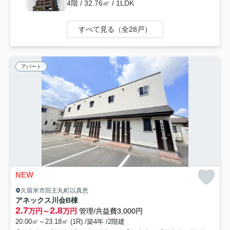
4階 / 32.76㎡ / 1LDK
すべて見る（全28戸）
アパート
NEW
久留米市田主丸町以真恵
アネックス川会B棟
2.7
2.8
万円～
万円
管理/共益費3,000円
20.00㎡～23.18㎡ (1R) /築4年 /2階建