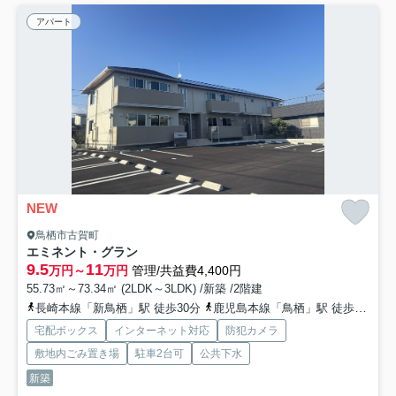
アパート
NEW
鳥栖市古賀町
エミネント・グラン
9.5
11
万円～
万円
管理/共益費4,400円
55.73㎡～73.34㎡ (2LDK～3LDK) /新築 /2階建
長崎本線「新鳥栖」駅 徒歩30分
鹿児島本線「鳥栖」駅 徒歩31分
宅配ボックス
インターネット対応
防犯カメラ
敷地内ごみ置き場
駐車2台可
公共下水
新築