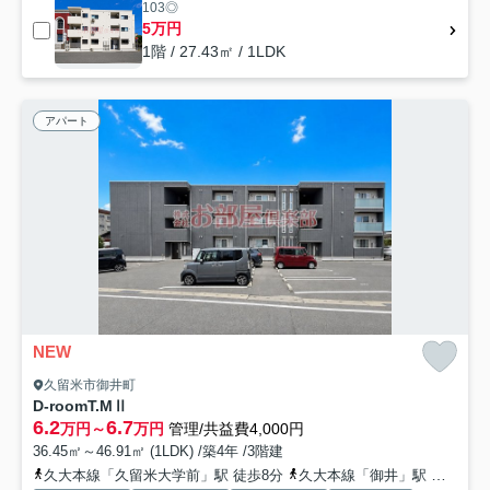
103◎
5万円
1階 / 27.43㎡ / 1LDK
アパート
NEW
久留米市御井町
D-roomT.MⅡ
6.2
6.7
万円～
万円
管理/共益費4,000円
36.45㎡～46.91㎡ (1LDK) /築4年 /3階建
久大本線「久留米大学前」駅 徒歩8分
久大本線「御井」駅 徒歩20分