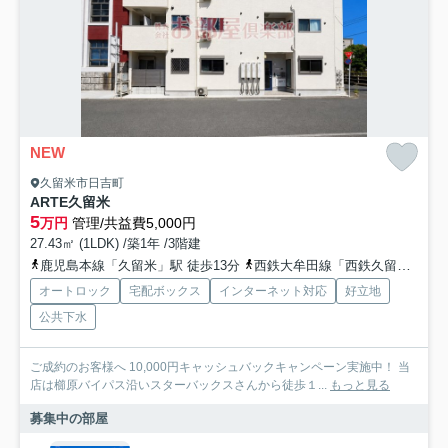
NEW
久留米市日吉町
ARTE久留米
5
万円
管理/共益費5,000円
27.43㎡ (1LDK) /築1年 /3階建
鹿児島本線「久留米」駅 徒歩13分
西鉄大牟田線「西鉄久留米」駅 徒歩18分
オートロック
宅配ボックス
インターネット対応
好立地
公共下水
ご成約のお客様へ 10,000円キャッシュバックキャンペーン実施中！ 当
店は櫛原バイパス沿いスターバックスさんから徒歩１...
もっと見る
募集中の部屋