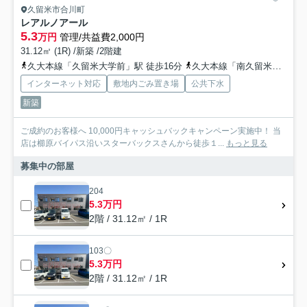
久留米市合川町
レアルノアール
5.3
万円
管理/共益費2,000円
31.12㎡ (1R) /新築 /2階建
久大本線「久留米大学前」駅 徒歩16分
久大本線「南久留米」駅 徒歩18分
インターネット対応
敷地内ごみ置き場
公共下水
新築
ご成約のお客様へ 10,000円キャッシュバックキャンペーン実施中！ 当
店は櫛原バイパス沿いスターバックスさんから徒歩１...
もっと見る
募集中の部屋
204
5.3万円
2階 / 31.12㎡ / 1R
103〇
5.3万円
2階 / 31.12㎡ / 1R