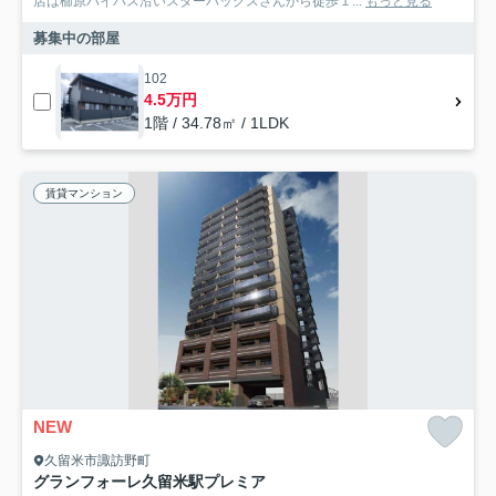
店は櫛原バイパス沿いスターバックスさんから徒歩１...
もっと見る
募集中の部屋
102
4.5万円
1階 / 34.78㎡ / 1LDK
賃貸マンション
NEW
久留米市諏訪野町
グランフォーレ久留米駅プレミア