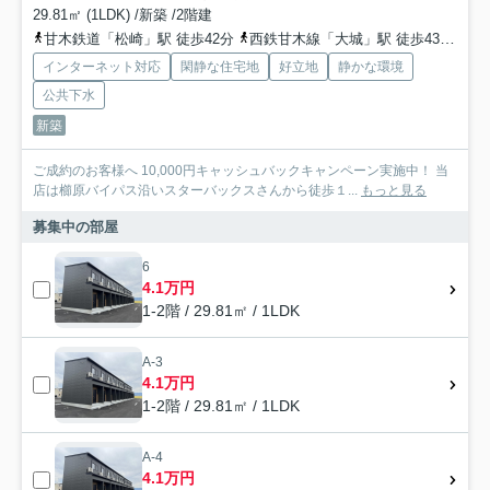
29.81㎡ (1LDK) /新築 /2階建
甘木鉄道「松崎」駅 徒歩42分
西鉄甘木線「大城」駅 徒歩43分
西
インターネット対応
閑静な住宅地
好立地
静かな環境
公共下水
新築
ご成約のお客様へ 10,000円キャッシュバックキャンペーン実施中！ 当
店は櫛原バイパス沿いスターバックスさんから徒歩１...
もっと見る
募集中の部屋
6
4.1万円
1-2階 / 29.81㎡ / 1LDK
A-3
4.1万円
1-2階 / 29.81㎡ / 1LDK
A-4
4.1万円