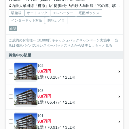
西鉄大牟田線「櫛原」駅 徒歩5分
西鉄大牟田線「宮の陣」駅 徒歩17分
駐輪場
オートロック
エレベーター
宅配ボックス
インターネット対応
防犯カメラ
新築
ご成約のお客様へ 10,000円キャッシュバックキャンペーン実施中！ 当
店は櫛原バイパス沿いスターバックスさんから徒歩１...
もっと見る
募集中の部屋
102
8.6万円
1階 / 63.28㎡ / 2LDK
103
8.8万円
1階 / 66.47㎡ / 2LDK
101
9.6万円
1階 / 70.91㎡ / 3LDK