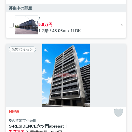
募集中の部屋
2
5.6万円
1-2階 / 43.06㎡ / 1LDK
賃貸マンション
NEW
久留米市小頭町
S-RESIDENCE六ツ門abreastⅠ