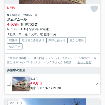
NEW
久留米市三潴町高三潴
ポムダムール
4.6
万円
管理/共益費-
60.13㎡ (2LDK) /築19年 /2階建
西鉄大牟田線「大溝」駅 徒歩40分
駐輪場
敷地内ごみ置き場
閑静な住宅地
静かな環境
公共下水
ご成約のお客様へ 10,000円キャッシュバックキャンペーン実施中！ 当
店は櫛原バイパス沿いスターバックスさんから徒歩１...
もっと見る
募集中の部屋
211〇
4.6万円
1階 / 60.13㎡ / 2LDK
アパート