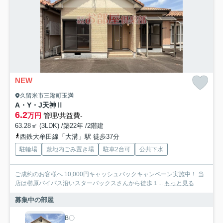
NEW
久留米市三潴町玉満
A・Y・J天神Ⅱ
6.2
万円
管理/共益費-
63.28㎡ (3LDK) /築22年 /2階建
西鉄大牟田線「大溝」駅 徒歩37分
駐輪場
敷地内ごみ置き場
駐車2台可
公共下水
ご成約のお客様へ 10,000円キャッシュバックキャンペーン実施中！ 当
店は櫛原バイパス沿いスターバックスさんから徒歩１...
もっと見る
募集中の部屋
B〇