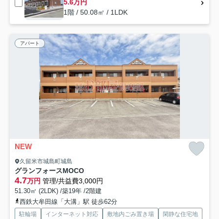
5.6万円
1階 / 50.08㎡ / 1LDK
アパート
NEW
久留米市城島町城島
グランフォースMOCO
4.7
万円
管理/共益費3,000円
51.30㎡ (2LDK) /築19年 /2階建
西鉄大牟田線「大溝」駅 徒歩62分
駐輪場
インターネット対応
敷地内ごみ置き場
閑静な住宅地