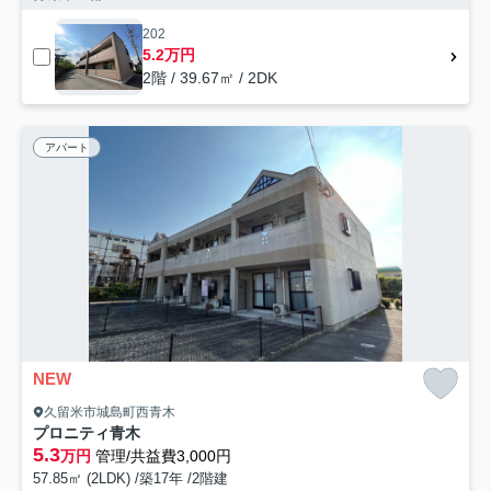
202
5.2万円
2階 / 39.67㎡ / 2DK
アパート
NEW
久留米市城島町西青木
プロニティ青木
5.3
万円
管理/共益費3,000円
57.85㎡ (2LDK) /築17年 /2階建