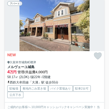
アパート
NEW
久留米市城島町楢津
メルヴェーユ城島
4
万円
管理/共益費4,000円
58.17㎡ (2LDK) /築22年 /2階建
西鉄大牟田線「大溝」駅 徒歩55分
駐輪場
敷地内ごみ置き場
バイク置場あり
駐車2台可
公共下水
ご成約のお客様へ 10,000円キャッシュバックキャンペーン実施中！ 当