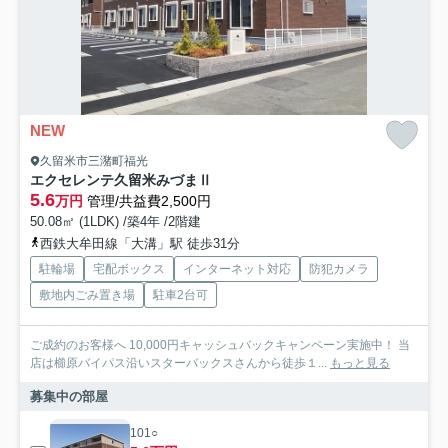
NEW
久留米市三潴町福光
エクセレンテ久留米みづまⅡ
5.6
万円
管理/共益費2,500円
50.08㎡ (1LDK) /築4年 /2階建
西鉄大牟田線「大溝」駅 徒歩31分
駐輪場
宅配ボックス
インターネット対応
防犯カメラ
敷地内ごみ置き場
駐車2台可
ご成約のお客様へ 10,000円キャッシュバックキャンペーン実施中！ 当
店は櫛原バイパス沿いスターバックスさんから徒歩１...
もっと見る
募集中の部屋
101○