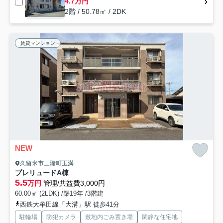
4.7万円
2階 / 50.78㎡ / 2DK
賃貸マンション
NEW
久留米市三潴町玉満
プレリュードA棟
5.5
万円
管理/共益費3,000円
60.00㎡ (2LDK) /築19年 /3階建
西鉄大牟田線「大溝」駅 徒歩41分
駐輪場
防犯カメラ
敷地内ごみ置き場
閑静な住宅地