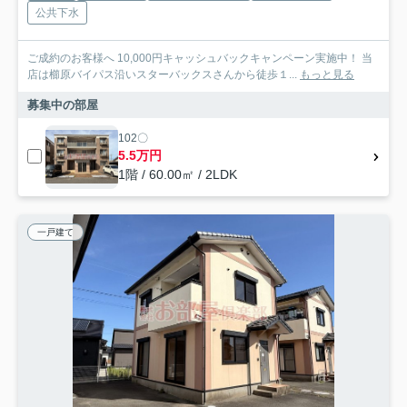
公共下水
ご成約のお客様へ 10,000円キャッシュバックキャンペーン実施中！ 当
店は櫛原バイパス沿いスターバックスさんから徒歩１...
もっと見る
募集中の部屋
102〇
5.5万円
1階 / 60.00㎡ / 2LDK
一戸建て