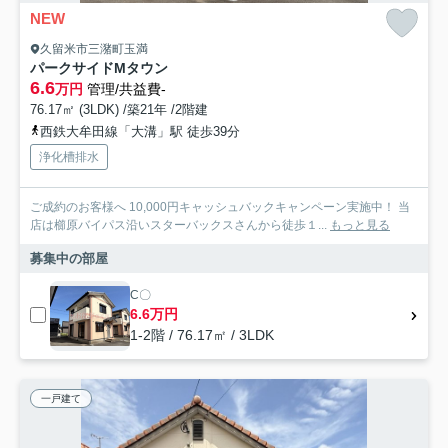
NEW
久留米市三潴町玉満
パークサイドMタウン
6.6
万円
管理/共益費-
76.17㎡ (3LDK) /築21年 /2階建
西鉄大牟田線「大溝」駅 徒歩39分
浄化槽排水
ご成約のお客様へ 10,000円キャッシュバックキャンペーン実施中！ 当
店は櫛原バイパス沿いスターバックスさんから徒歩１...
もっと見る
募集中の部屋
C〇
6.6万円
1-2階 / 76.17㎡ / 3LDK
一戸建て