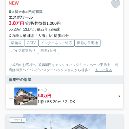
NEW
久留米市城島町楢津
エスポワール
3.8
万円
管理/共益費1,000円
55.20㎡ (2LDK) /築22年 /2階建
西鉄大牟田線「大溝」駅 徒歩59分
駐輪場
CATV
インターネット対応
閑静な住宅地
バイク置場あり
駐車2台可
ご成約のお客様へ 10,000円キャッシュバックキャンペーン実施中！ 当
店は櫛原バイパス沿いスターバックスさんから徒歩１...
もっと見る
募集中の部屋
109〇
3.8万円
1階 / 55.20㎡ / 2LDK
アパート