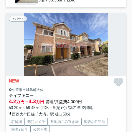
5階 / 36.53㎡ / 2DK
アパート
NEW
久留米市城島町大依
ティファニー
4.2
4.3
万円～
万円
管理/共益費4,000円
53.20㎡～59.48㎡ (2DK＋S(納戸)) /築21年 /2階建
西鉄大牟田線「大溝」駅 徒歩50分
駐輪場
防犯カメラ
敷地内ごみ置き場
閑静な住宅地
駐車2台可
公共下水