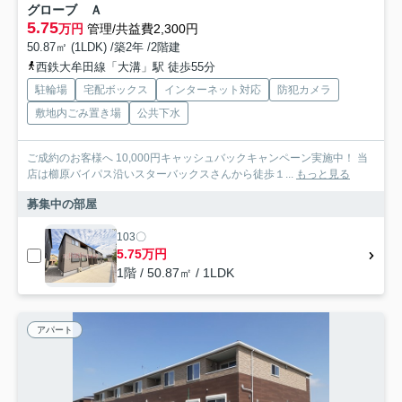
グローブ Ａ
5.75
万円
管理/共益費2,300円
50.87㎡ (1LDK) /築2年 /2階建
西鉄大牟田線「大溝」駅 徒歩55分
駐輪場
宅配ボックス
インターネット対応
防犯カメラ
敷地内ごみ置き場
公共下水
ご成約のお客様へ 10,000円キャッシュバックキャンペーン実施中！ 当
店は櫛原バイパス沿いスターバックスさんから徒歩１...
もっと見る
募集中の部屋
103〇
5.75万円
1階 / 50.87㎡ / 1LDK
アパート