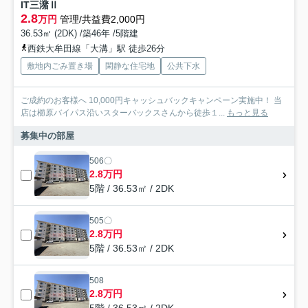
IT三潴Ⅱ
2.8
万円
管理/共益費2,000円
36.53㎡ (2DK) /築46年 /5階建
西鉄大牟田線「大溝」駅 徒歩26分
敷地内ごみ置き場
閑静な住宅地
公共下水
ご成約のお客様へ 10,000円キャッシュバックキャンペーン実施中！ 当
店は櫛原バイパス沿いスターバックスさんから徒歩１...
もっと見る
募集中の部屋
506〇
2.8万円
5階 / 36.53㎡ / 2DK
505〇
2.8万円
5階 / 36.53㎡ / 2DK
508
2.8万円