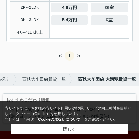
4.6万円
26室
2K～2LDK
5.4万円
6室
3K～3LDK
-
-
4K～4LDK以上
1
ら探す
西鉄大牟田線賃貸一覧
西鉄大牟田線 大溝駅賃貸一覧
おすすめこだわり特集
当サイトでは、お客様の当サイト利用状況把握、サービス向上検討を目的と
ペット可の物件(245件)
新築・築浅物件(162件)
して、クッキー（Cookie）を使用しています。
分譲賃貸マンション(12件)
リノベーション物件(2件)
詳しくは、当社の
「Cookieの取扱いについて」
をご確認ください。
閉じる