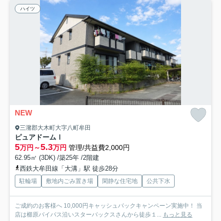
ハイツ
NEW
三潴郡大木町大字八町牟田
ピュアドームⅠ
5
5.3
万円～
万円
管理/共益費2,000円
62.95㎡ (3DK) /築25年 /2階建
西鉄大牟田線「大溝」駅 徒歩28分
駐輪場
敷地内ごみ置き場
閑静な住宅地
公共下水
ご成約のお客様へ 10,000円キャッシュバックキャンペーン実施中！ 当
店は櫛原バイパス沿いスターバックスさんから徒歩１...
もっと見る