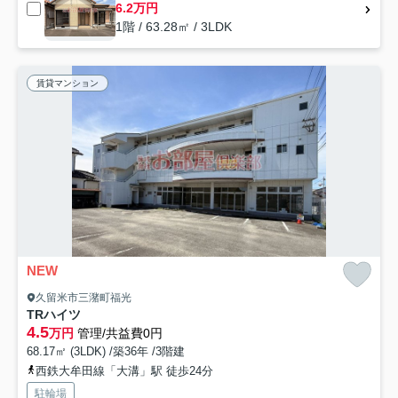
6.2万円
1階 / 63.28㎡ / 3LDK
賃貸マンション
NEW
久留米市三潴町福光
TRハイツ
4.5
万円
管理/共益費0円
68.17㎡ (3LDK) /築36年 /3階建
西鉄大牟田線「大溝」駅 徒歩24分
駐輪場