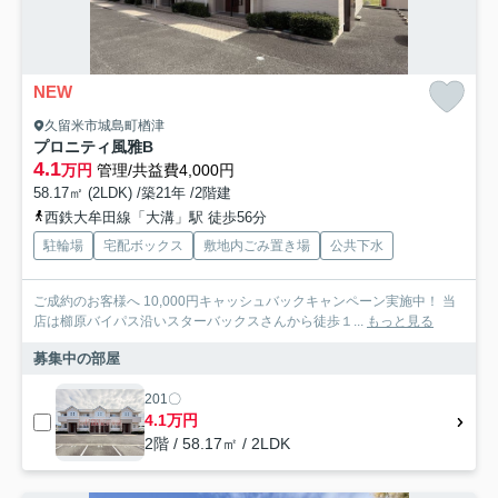
NEW
久留米市城島町楢津
プロニティ風雅B
4.1
万円
管理/共益費4,000円
58.17㎡ (2LDK) /築21年 /2階建
西鉄大牟田線「大溝」駅 徒歩56分
駐輪場
宅配ボックス
敷地内ごみ置き場
公共下水
ご成約のお客様へ 10,000円キャッシュバックキャンペーン実施中！ 当
店は櫛原バイパス沿いスターバックスさんから徒歩１...
もっと見る
募集中の部屋
201〇
4.1万円
2階 / 58.17㎡ / 2LDK