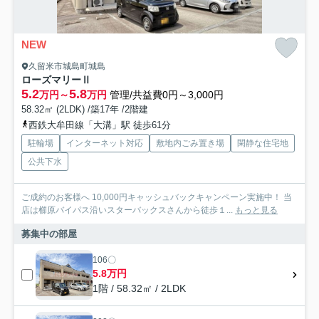
NEW
久留米市城島町城島
ローズマリーⅡ
5.2
5.8
万円～
万円
管理/共益費0円～3,000円
58.32㎡ (2LDK) /築17年 /2階建
西鉄大牟田線「大溝」駅 徒歩61分
駐輪場
インターネット対応
敷地内ごみ置き場
閑静な住宅地
公共下水
ご成約のお客様へ 10,000円キャッシュバックキャンペーン実施中！ 当
店は櫛原バイパス沿いスターバックスさんから徒歩１...
もっと見る
募集中の部屋
106〇
5.8万円
1階 / 58.32㎡ / 2LDK