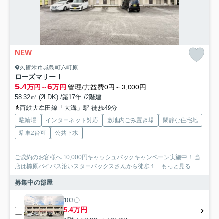
NEW
久留米市城島町六町原
ローズマリーⅠ
5.4
6
万円～
万円
管理/共益費0円～3,000円
58.32㎡ (2LDK) /築17年 /2階建
西鉄大牟田線「大溝」駅 徒歩49分
駐輪場
インターネット対応
敷地内ごみ置き場
閑静な住宅地
駐車2台可
公共下水
ご成約のお客様へ 10,000円キャッシュバックキャンペーン実施中！ 当
店は櫛原バイパス沿いスターバックスさんから徒歩１...
もっと見る
募集中の部屋
103〇
5.4万円