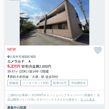
NEW
久留米市城島町城島
エメラルド Ａ
5.2
万円
管理/共益費2,000円
39.67㎡ (2DK) /築14年 /2階建
西鉄大牟田線「大溝」駅 徒歩59分
駐輪場
インターネット対応
駐車2台可
浄化槽排水
ご成約のお客様へ 10,000円キャッシュバックキャンペーン実施中！ 当
店は櫛原バイパス沿いスターバックスさんから徒歩１...
もっと見る
募集中の部屋