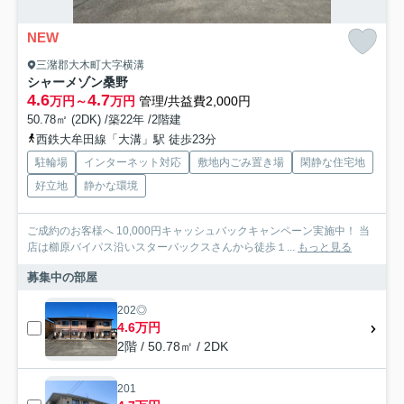
NEW
三潴郡大木町大字横溝
シャーメゾン桑野
4.6
4.7
万円～
万円
管理/共益費2,000円
50.78㎡ (2DK) /築22年 /2階建
西鉄大牟田線「大溝」駅 徒歩23分
駐輪場
インターネット対応
敷地内ごみ置き場
閑静な住宅地
好立地
静かな環境
ご成約のお客様へ 10,000円キャッシュバックキャンペーン実施中！ 当
店は櫛原バイパス沿いスターバックスさんから徒歩１...
もっと見る
募集中の部屋
202◎
4.6万円
2階 / 50.78㎡ / 2DK
201