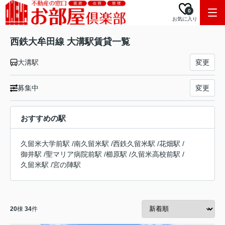
0
お気に入り
西鉄大牟田線 大溝駅賃貸一覧
大溝駅
変更
募集中
変更
おすすめの駅
久留米大学前駅
/
南久留米駅
/
西鉄久留米駅
/
花畑駅
/
御井駅
/
聖マリア病院前駅
/
櫛原駅
/
久留米高校前駅
/
久留米駅
/
宮の陣駅
20
棟
34
件