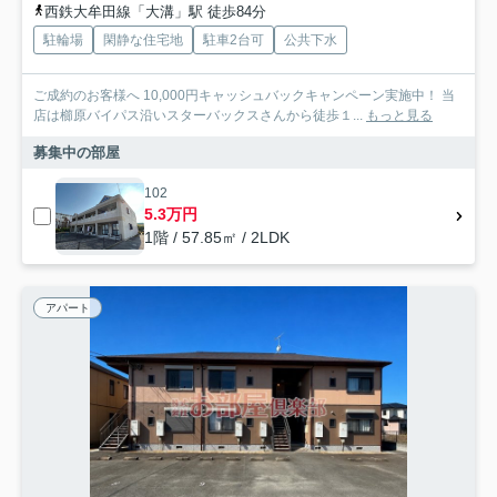
西鉄大牟田線「大溝」駅 徒歩84分
駐輪場
閑静な住宅地
駐車2台可
公共下水
ご成約のお客様へ 10,000円キャッシュバックキャンペーン実施中！ 当
店は櫛原バイパス沿いスターバックスさんから徒歩１...
もっと見る
募集中の部屋
102
5.3万円
1階 / 57.85㎡ / 2LDK
アパート