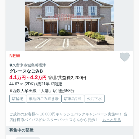
NEW
久留米市城島町楢津
グレースなごみB
4.1
4.2
万円～
万円
管理/共益費2,200円
44.67㎡ (2DK) /築21年 /2階建
西鉄大牟田線「大溝」駅 徒歩58分
駐輪場
敷地内ごみ置き場
駐車2台可
公共下水
ご成約のお客様へ 10,000円キャッシュバックキャンペーン実施中！ 当
店は櫛原バイパス沿いスターバックスさんから徒歩１...
もっと見る
募集中の部屋