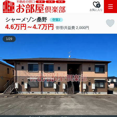
0
お気に入り
シャーメゾン桑野
空室2
4.6万円～4.7万円
管理/共益費 2,000円
1
/
29