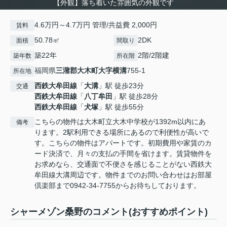
【外観】落ち着いた雰囲気の外観です
4.6万円～4.7万円 管理/共益費 2,000円
賃料
50.78㎡
2DK
面積
間取り
築22年
2階/2階建
築年数
所在階
福岡県
三潴郡大木町
大字横溝
755‐1
所在地
西鉄大牟田線
「
大溝
」駅 徒歩23分
交通
西鉄大牟田線
「
八丁牟田
」駅 徒歩28分
西鉄大牟田線
「
犬塚
」駅 徒歩55分
こちらの物件は大木町立大木中学校が1392m以内にあ
備考
ります。2駅利用できる場所にあるので利便性が高いで
す。こちらの物件はアパートです。初期費用や家賃のカ
ード決済で、月々の支払の手間を省けます。賃貸物件を
お求めなら、交通面で不便さを感じることがない西鉄大
牟田線大溝周辺です。物件までのお問い合わせはお部屋
倶楽部まで0942-34-7755からお待ちしております。
シャーメゾン桑野のコメント(おすすめポイント)