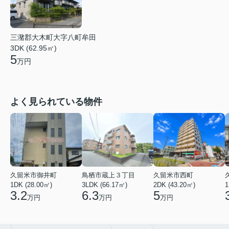
三潴郡大木町大字八町牟田
3DK (62.95㎡)
5
万円
よく見られている物件
久留米市御井町
鳥栖市蔵上３丁目
久留米市西町
1DK (28.00㎡)
3LDK (66.17㎡)
2DK (43.20㎡)
1
3.2
6.3
5
万円
万円
万円