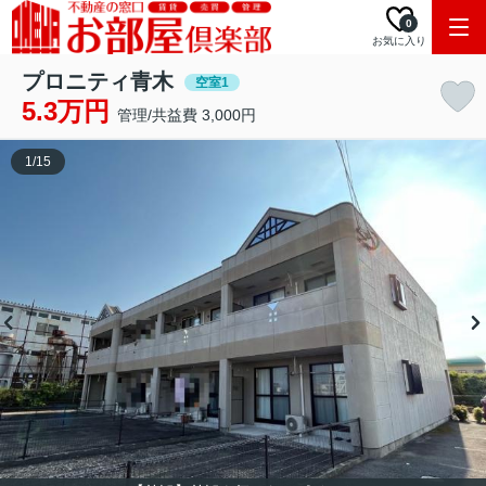
0
お気に入り
プロニティ青木
空室1
5.3万円
管理/共益費 3,000円
1
/
15