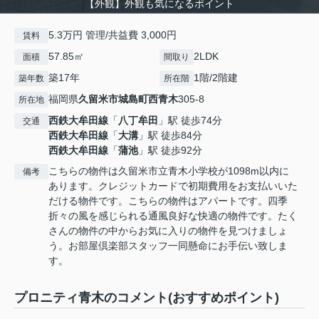
【外観】外観も気になるポイント
5.3万円 管理/共益費 3,000円
賃料
57.85㎡
2LDK
面積
間取り
築17年
1階/2階建
築年数
所在階
福岡県
久留米市
城島町西青木
305-8
所在地
西鉄大牟田線
「
八丁牟田
」駅 徒歩74分
交通
西鉄大牟田線
「
大溝
」駅 徒歩84分
西鉄大牟田線
「
蒲池
」駅 徒歩92分
こちらの物件は久留米市立青木小学校が1098m以内に
備考
あります。クレジットカードで初期費用をお支払いいた
だける物件です。こちらの物件はアパートです。四季
折々の風を感じられる通風良好な快適の物件です。たく
さんの物件の中からお気に入りの物件を見つけましょ
う。お部屋倶楽部スタッフ一同懸命にお手伝い致しま
す。
プロニティ青木のコメント(おすすめポイント)