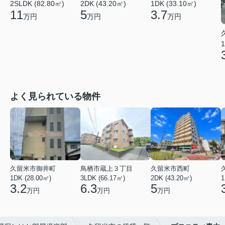
2SLDK (82.80㎡)
2DK (43.20㎡)
1DK (33.10㎡)
11
5
3.7
万円
万円
万円
1
よく見られている物件
久留米市御井町
鳥栖市蔵上３丁目
久留米市西町
1DK (28.00㎡)
3LDK (66.17㎡)
2DK (43.20㎡)
1
3.2
6.3
5
万円
万円
万円