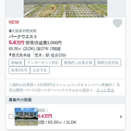
NEW
久留米市野伏間
パークウエスト
5.6
万円
管理/共益費1,000円
65.00㎡ (2LDK) /築27年 /3階建
鹿児島本線「荒木」駅 徒歩23分
駐輪場
インターネット対応
敷地内ごみ置き場
閑静な住宅地
駐車2台可
公共下水
ご成約のお客様へ 10,000円キャッシュバックキャンペーン実施中！ 当
店は櫛原バイパス沿いスターバックスさんから徒歩１...
もっと見る
募集中の部屋
203〇
5.6万円
2階 / 65.00㎡ / 2LDK