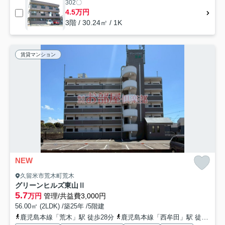
302〇
4.5万円
3階 / 30.24㎡ / 1K
賃貸マンション
NEW
久留米市荒木町荒木
グリーンヒルズ東山Ⅱ
5.7
万円
管理/共益費3,000円
56.00㎡ (2LDK) /築25年 /5階建
鹿児島本線「荒木」駅 徒歩28分
鹿児島本線「西牟田」駅 徒歩38分