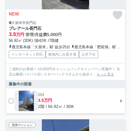
NEW
久留米市長門石
プレアール長門石
3.5
万円
管理/共益費5,000円
56.92㎡ (3DK) /築42年 /7階建
鹿児島本線「久留米」駅 徒歩25分
鹿児島本線「肥前旭」駅 徒歩44分
インターネット対応
敷地内ごみ置き場
公共下水
ご成約のお客様へ 10,000円キャッシュバックキャンペーン実施中！ 当
店は櫛原バイパス沿いスターバックスさんから徒歩１...
もっと見る
募集中の部屋
203
3.5万円
2階 / 56.92㎡ / 3DK
賃貸マンション