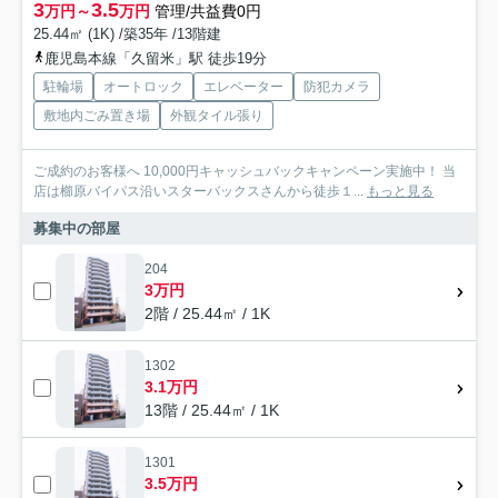
3
3.5
万円～
万円
管理/共益費0円
25.44㎡ (1K) /築35年 /13階建
鹿児島本線「久留米」駅 徒歩19分
駐輪場
オートロック
エレベーター
防犯カメラ
敷地内ごみ置き場
外観タイル張り
ご成約のお客様へ 10,000円キャッシュバックキャンペーン実施中！ 当
店は櫛原バイパス沿いスターバックスさんから徒歩１...
もっと見る
募集中の部屋
204
3万円
2階 / 25.44㎡ / 1K
1302
3.1万円
13階 / 25.44㎡ / 1K
1301
3.5万円