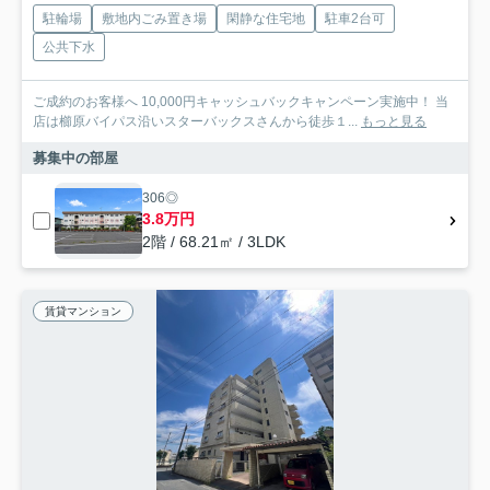
駐輪場
敷地内ごみ置き場
閑静な住宅地
駐車2台可
公共下水
ご成約のお客様へ 10,000円キャッシュバックキャンペーン実施中！ 当
店は櫛原バイパス沿いスターバックスさんから徒歩１...
もっと見る
募集中の部屋
306◎
3.8万円
2階 / 68.21㎡ / 3LDK
賃貸マンション