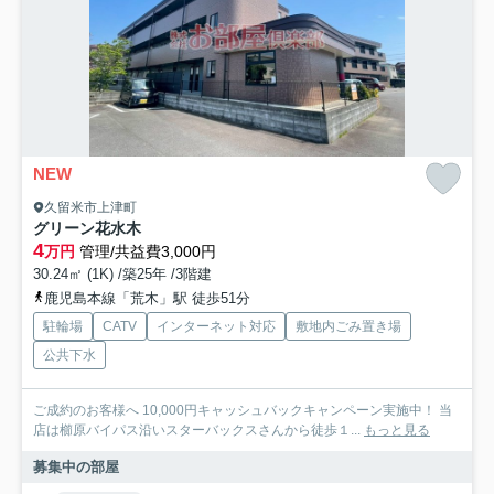
NEW
久留米市上津町
グリーン花水木
4
万円
管理/共益費3,000円
30.24㎡ (1K) /築25年 /3階建
鹿児島本線「荒木」駅 徒歩51分
駐輪場
CATV
インターネット対応
敷地内ごみ置き場
公共下水
ご成約のお客様へ 10,000円キャッシュバックキャンペーン実施中！ 当
店は櫛原バイパス沿いスターバックスさんから徒歩１...
もっと見る
募集中の部屋