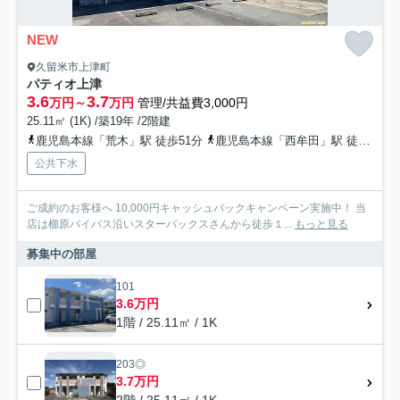
NEW
久留米市上津町
パティオ上津
3.6
3.7
万円～
万円
管理/共益費3,000円
25.11㎡ (1K) /築19年 /2階建
鹿児島本線「荒木」駅 徒歩51分
鹿児島本線「西牟田」駅 徒歩59分
公共下水
ご成約のお客様へ 10,000円キャッシュバックキャンペーン実施中！ 当
店は櫛原バイパス沿いスターバックスさんから徒歩１...
もっと見る
募集中の部屋
101
3.6万円
1階 / 25.11㎡ / 1K
203◎
3.7万円