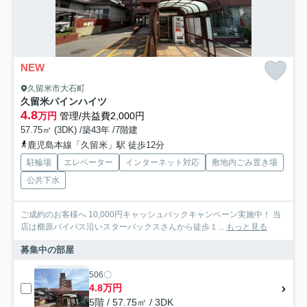
NEW
久留米市大石町
久留米パインハイツ
4.8
万円
管理/共益費2,000円
57.75㎡ (3DK) /築43年 /7階建
鹿児島本線「久留米」駅 徒歩12分
駐輪場
エレベーター
インターネット対応
敷地内ごみ置き場
公共下水
ご成約のお客様へ 10,000円キャッシュバックキャンペーン実施中！ 当
店は櫛原バイパス沿いスターバックスさんから徒歩１...
もっと見る
募集中の部屋
506〇
4.8万円
5階 / 57.75㎡ / 3DK