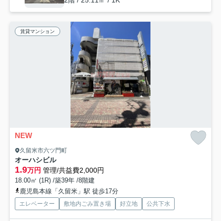
2階 / 25.11㎡ / 1K
賃貸マンション
NEW
久留米市六ツ門町
オーハシビル
1.9
万円
管理/共益費2,000円
18.00㎡ (1R) /築39年 /8階建
鹿児島本線「久留米」駅 徒歩17分
エレベーター
敷地内ごみ置き場
好立地
公共下水