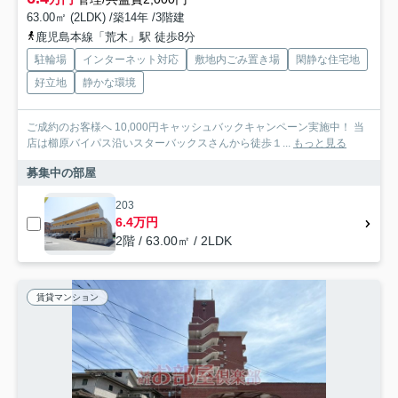
63.00㎡ (2LDK) /築14年 /3階建
鹿児島本線「荒木」駅 徒歩8分
駐輪場
インターネット対応
敷地内ごみ置き場
閑静な住宅地
好立地
静かな環境
ご成約のお客様へ 10,000円キャッシュバックキャンペーン実施中！ 当
店は櫛原バイパス沿いスターバックスさんから徒歩１...
もっと見る
募集中の部屋
203
6.4万円
2階 / 63.00㎡ / 2LDK
賃貸マンション