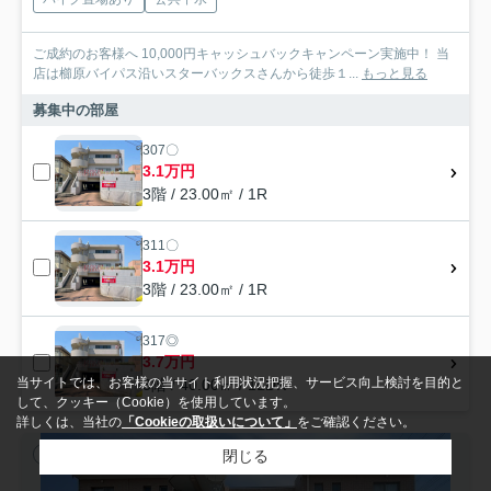
ご成約のお客様へ 10,000円キャッシュバックキャンペーン実施中！ 当
店は櫛原バイパス沿いスターバックスさんから徒歩１...
もっと見る
募集中の部屋
307〇
3.1万円
3階 / 23.00㎡ / 1R
311〇
3.1万円
3階 / 23.00㎡ / 1R
317◎
3.7万円
当サイトでは、お客様の当サイト利用状況把握、サービス向上検討を目的と
3階 / 40.00㎡ / 1LDK
して、クッキー（Cookie）を使用しています。
詳しくは、当社の
「Cookieの取扱いについて」
をご確認ください。
閉じる
賃貸マンション