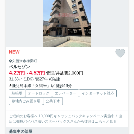
NEW
久留米市梅満町
ベルセゾン
4.2
4.5
万円～
万円
管理/共益費2,000円
31.38㎡ (1DK) /築27年 /6階建
鹿児島本線「久留米」駅 徒歩19分
駐輪場
オートロック
エレベーター
インターネット対応
敷地内ごみ置き場
公共下水
ご成約のお客様へ 10,000円キャッシュバックキャンペーン実施中！ 当
店は櫛原バイパス沿いスターバックスさんから徒歩１...
もっと見る
募集中の部屋