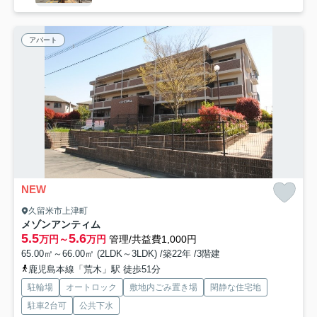
アパート
NEW
久留米市上津町
メゾンアンティム
5.5
5.6
万円～
万円
管理/共益費1,000円
65.00㎡～66.00㎡ (2LDK～3LDK) /築22年 /3階建
鹿児島本線「荒木」駅 徒歩51分
駐輪場
オートロック
敷地内ごみ置き場
閑静な住宅地
駐車2台可
公共下水