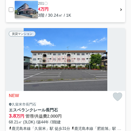
201〇
4万円
3階 / 30.24㎡ / 1K
賃貸マンション
NEW
久留米市長門石
エスペランクレール長門石
3.8
万円
管理/共益費2,000円
68.21㎡ (3LDK) /築44年 /3階建
鹿児島本線「久留米」駅 徒歩31分
鹿児島本線「肥前旭」駅 徒歩39分