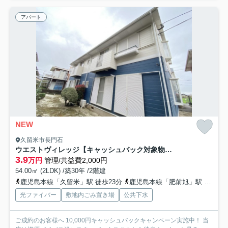
アパート
NEW
久留米市長門石
ウエストヴィレッジ【キャッシュバック対象物件】
3.9
万円
管理/共益費2,000円
54.00㎡ (2LDK) /築30年 /2階建
鹿児島本線「久留米」駅 徒歩23分
鹿児島本線「肥前旭」駅 徒歩39分
光ファイバー
敷地内ごみ置き場
公共下水
ご成約のお客様へ 10,000円キャッシュバックキャンペーン実施中！ 当