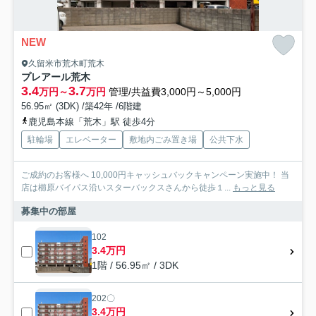
NEW
久留米市荒木町荒木
プレアール荒木
3.4
3.7
万円～
万円
管理/共益費3,000円～5,000円
56.95㎡ (3DK) /築42年 /6階建
鹿児島本線「荒木」駅 徒歩4分
駐輪場
エレベーター
敷地内ごみ置き場
公共下水
ご成約のお客様へ 10,000円キャッシュバックキャンペーン実施中！ 当
店は櫛原バイパス沿いスターバックスさんから徒歩１...
もっと見る
募集中の部屋
102
3.4万円
1階 / 56.95㎡ / 3DK
202〇
3.4万円