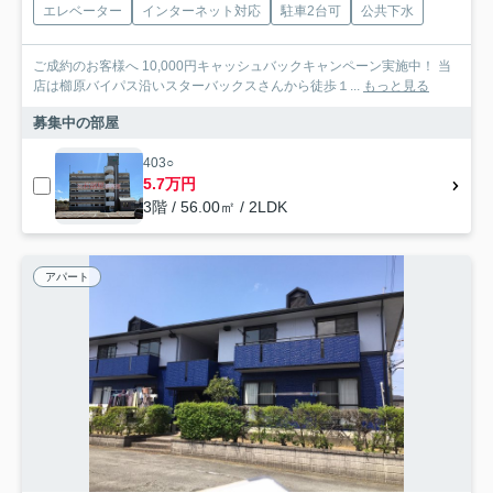
エレベーター
インターネット対応
駐車2台可
公共下水
ご成約のお客様へ 10,000円キャッシュバックキャンペーン実施中！ 当
店は櫛原バイパス沿いスターバックスさんから徒歩１...
もっと見る
募集中の部屋
403○
5.7万円
3階 / 56.00㎡ / 2LDK
アパート