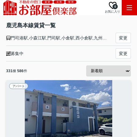
0
お気に入り
鹿児島本線賃貸一覧
門司港駅,小森江駅,門司駅,小倉駅,西小倉駅,九州工大前駅,戸畑駅,枝光駅,スペースワールド駅,八幡駅,黒崎駅,陣原駅,折尾駅,水巻駅,遠賀川駅,海老津駅,教育大前駅,赤間駅,東郷駅,東福間駅,福間駅,千鳥駅,古賀駅,ししぶ駅,新宮中央駅,福工大前駅,九産大前駅,香椎駅,千早駅,箱崎駅,吉塚駅,博多駅,竹下駅,笹原駅,南福岡駅,春日駅,大野城駅,水城駅,都府楼南駅,二日市駅,天拝山駅,原田駅,けやき台駅,基山駅,弥生が丘駅,田代駅,鳥栖駅,肥前旭駅,久留米駅,荒木駅,西牟田駅,羽犬塚駅,筑後船小屋駅,瀬高駅,南瀬高駅,渡瀬駅,吉野駅,銀水駅,大牟田駅,荒尾駅,南荒尾駅,長洲駅,大野下駅,玉名駅,肥後伊倉駅,木葉駅,田原坂駅,植木駅,西里駅,崇城大学前駅,上熊本駅,熊本駅,西熊本駅,川尻駅,富合駅,宇土駅,松橋駅,小川駅,有佐駅,千丁駅,新八代駅,八代駅,川内駅,隈之城駅,木場茶屋駅,串木野駅,神村学園前駅,市来駅,湯之元駅,東市来駅,伊集院駅,薩摩松元駅,上伊集院駅,広木駅,鹿児島中央駅,鹿児島駅
変更
募集中
変更
331
棟
586
件
アパート