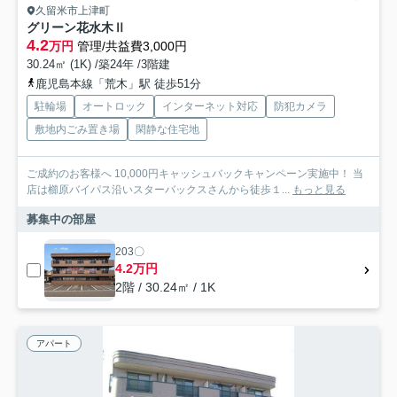
久留米市上津町
グリーン花水木Ⅱ
4.2
万円
管理/共益費3,000円
30.24㎡ (1K) /築24年 /3階建
鹿児島本線「荒木」駅 徒歩51分
駐輪場
オートロック
インターネット対応
防犯カメラ
敷地内ごみ置き場
閑静な住宅地
ご成約のお客様へ 10,000円キャッシュバックキャンペーン実施中！ 当
店は櫛原バイパス沿いスターバックスさんから徒歩１...
もっと見る
募集中の部屋
203〇
4.2万円
2階 / 30.24㎡ / 1K
アパート