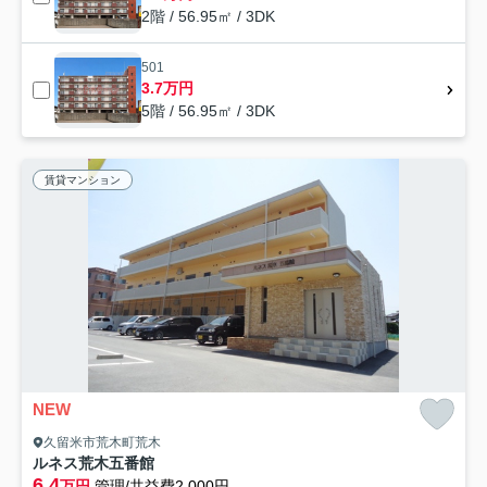
2階 / 56.95㎡ / 3DK
501
3.7万円
5階 / 56.95㎡ / 3DK
賃貸マンション
NEW
久留米市荒木町荒木
ルネス荒木五番館
6.4
万円
管理/共益費2,000円