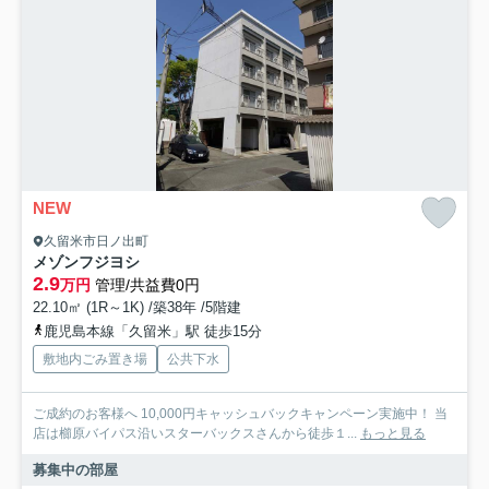
NEW
久留米市日ノ出町
メゾンフジヨシ
2.9
万円
管理/共益費0円
22.10㎡ (1R～1K) /築38年 /5階建
鹿児島本線「久留米」駅 徒歩15分
敷地内ごみ置き場
公共下水
ご成約のお客様へ 10,000円キャッシュバックキャンペーン実施中！ 当
店は櫛原バイパス沿いスターバックスさんから徒歩１...
もっと見る
募集中の部屋