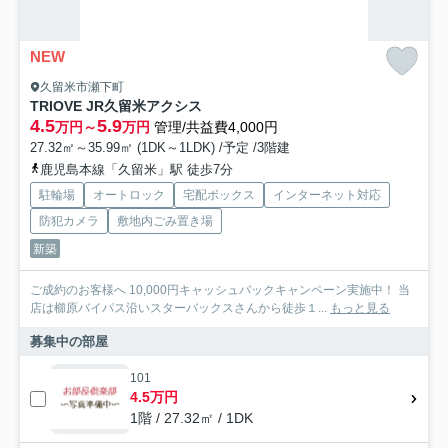
NEW
久留米市瀬下町
TRIOVE JR久留米アクシス
4.5
5.9
万円～
万円
管理/共益費4,000円
27.32㎡～35.99㎡ (1DK～1LDK) /予定 /3階建
鹿児島本線「久留米」駅 徒歩7分
駐輪場
オートロック
宅配ボックス
インターネット対応
防犯カメラ
敷地内ごみ置き場
新築
ご成約のお客様へ 10,000円キャッシュバックキャンペーン実施中！ 当
店は櫛原バイパス沿いスターバックスさんから徒歩１...
もっと見る
募集中の部屋
101
4.5万円
1階 / 27.32㎡ / 1DK