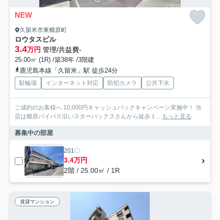
NEW
久留米市東櫛原町
ロウタスビル
3.4
万円
管理/共益費-
25.00㎡ (1R) /築38年 /3階建
鹿児島本線「久留米」駅 徒歩24分
駐輪場
インターネット対応
防犯カメラ
公共下水
ご成約のお客様へ 10,000円キャッシュバックキャンペーン実施中！ 当
店は櫛原バイパス沿いスターバックスさんから徒歩１...
もっと見る
募集中の部屋
201〇
3.4万円
2階 / 25.00㎡ / 1R
賃貸マンション