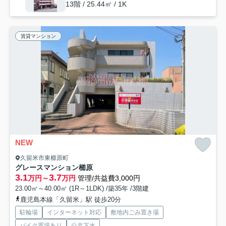
13階 / 25.44㎡ / 1K
賃貸マンション
NEW
久留米市東櫛原町
グレースマンション櫛原
3.1
3.7
万円～
万円
管理/共益費3,000円
23.00㎡～40.00㎡ (1R～1LDK) /築35年 /3階建
鹿児島本線「久留米」駅 徒歩20分
駐輪場
インターネット対応
敷地内ごみ置き場
バイク置場あり
公共下水