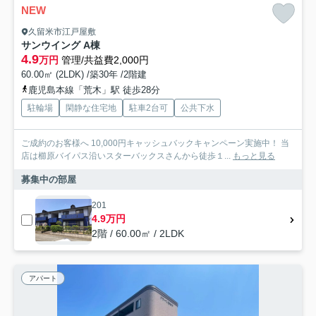
NEW
久留米市江戸屋敷
サンウイング A棟
4.9
万円
管理/共益費2,000円
60.00㎡ (2LDK) /築30年 /2階建
鹿児島本線「荒木」駅 徒歩28分
駐輪場
閑静な住宅地
駐車2台可
公共下水
ご成約のお客様へ 10,000円キャッシュバックキャンペーン実施中！ 当
店は櫛原バイパス沿いスターバックスさんから徒歩１...
もっと見る
募集中の部屋
201
4.9万円
2階 / 60.00㎡ / 2LDK
アパート