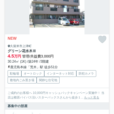
NEW
久留米市上津町
グリーン花水木Ⅲ
4.5
万円
管理/共益費3,000円
30.24㎡ (1K) /築24年 /3階建
鹿児島本線「荒木」駅 徒歩51分
駐輪場
オートロック
インターネット対応
防犯カメラ
敷地内ごみ置き場
閑静な住宅地
ご成約のお客様へ 10,000円キャッシュバックキャンペーン実施中！ 当
店は櫛原バイパス沿いスターバックスさんから徒歩１...
もっと見る
募集中の部屋