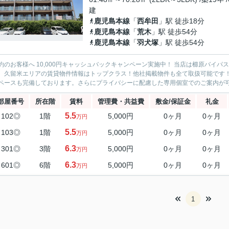
建
鹿児島本線
「
西牟田
」駅 徒歩18分
鹿児島本線
「
荒木
」駅 徒歩54分
鹿児島本線
「
羽犬塚
」駅 徒歩54分
約のお客様へ 10,000円キャッシュバックキャンペーン実施中！ 当店は櫛原バイ
。久留米エリアの賃貸物件情報はトップクラス！他社掲載物件も全て取扱可能です
ペースも完備しております。さらにプライバシーに配慮した専用個室でのご案内が可能
部屋番号
所在階
賃料
管理費・共益費
敷金/保証金
礼金
5.5
102◎
1階
5,000円
0ヶ月
0ヶ月
万円
5.5
103◎
1階
5,000円
0ヶ月
0ヶ月
万円
6.3
301◎
3階
5,000円
0ヶ月
0ヶ月
万円
6.3
601◎
6階
5,000円
0ヶ月
0ヶ月
万円
1