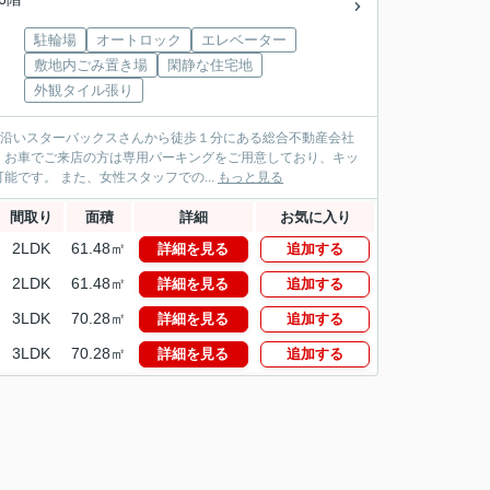
駐輪場
オートロック
エレベーター
敷地内ごみ置き場
閑静な住宅地
外観タイル張り
パス沿いスターバックスさんから徒歩１分にある総合不動産会社
！お車でご来店の方は専用パーキングをご用意しており、キッ
です。 また、女性スタッフでの...
もっと見る
間取り
面積
詳細
お気に入り
2LDK
61.48㎡
詳細を見る
追加する
2LDK
61.48㎡
詳細を見る
追加する
3LDK
70.28㎡
詳細を見る
追加する
3LDK
70.28㎡
詳細を見る
追加する