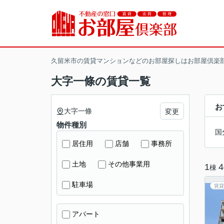
久留米市の賃貸マンションなどのお部屋探しはお部屋倶楽
大字一條の賃貸一覧
お
大字一條
変更
物件種別
国
居住用
店舗
事務所
土地
その他事業用
1
4
棟
駐車場
賃貸
アパート