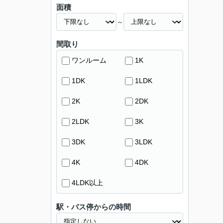
面積
～
間取り
ワンルーム
1K
1DK
1LDK
2K
2DK
2LDK
3K
3DK
3LDK
4K
4DK
4LDK以上
駅・バス停からの時間