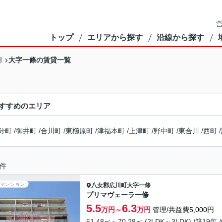
営
トップ
エリアから探す
沿線から探す
大字一條の賃貸一覧
部
すすめのエリア
分町
/
御井町
/
合川町
/
東櫛原町
/
津福本町
/
上津町
/
野中町
/
東合川
/
西町
/
件
マンション
八女郡広川町
大字一條
プリマヴェーラ一條
5.5
6.3
万円～
万円
管理/共益費5,000円
61.48㎡～70.28㎡ (2LDK～3LDK) /築19年 