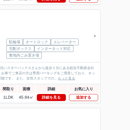
駐輪場
オートロック
エレベーター
宅配ボックス
インターネット対応
敷地内ごみ置き場
パス沿いスターバックスさんから徒歩１分にある総合不動産会社
！お車でご来店の方は専用パーキングをご用意しており、キッ
です。 また、女性スタッフでの...
もっと見る
間取り
面積
詳細
お気に入り
1LDK
45.84㎡
詳細を見る
追加する