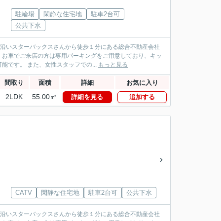
駐輪場
閑静な住宅地
駐車2台可
公共下水
パス沿いスターバックスさんから徒歩１分にある総合不動産会社
！お車でご来店の方は専用パーキングをご用意しており、キッ
です。 また、女性スタッフでの...
もっと見る
間取り
面積
詳細
お気に入り
2LDK
55.00㎡
詳細を見る
追加する
CATV
閑静な住宅地
駐車2台可
公共下水
パス沿いスターバックスさんから徒歩１分にある総合不動産会社