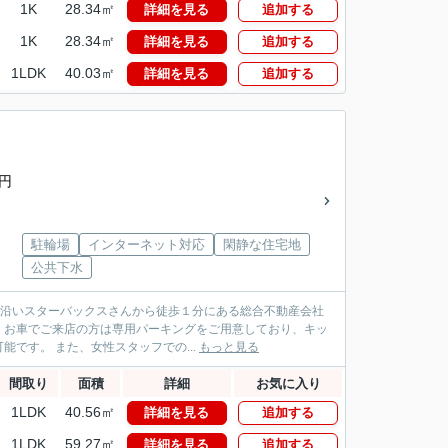
1K
28.34㎡
詳細を見る
追加する
1K
28.34㎡
詳細を見る
追加する
1LDK
40.03㎡
詳細を見る
追加する
0円
駐輪場
インターネット対応
閑静な住宅地
公共下水
パス沿いスターバックスさんから徒歩１分にある総合不動産会社
！お車でご来店の方は専用パーキングをご用意しており、キッ
です。 また、女性スタッフでの...
もっと見る
間取り
面積
詳細
お気に入り
1LDK
40.56㎡
詳細を見る
追加する
1LDK
59.27㎡
詳細を見る
追加する