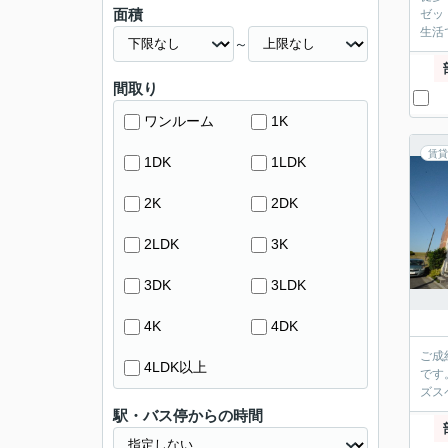
面積
ゼッ
生活
～
間取り
ワンルーム
1K
賃貸
1DK
1LDK
2K
2DK
2LDK
3K
3DK
3LDK
4K
4DK
ご成
4LDK以上
です
ズス
駅・バス停からの時間