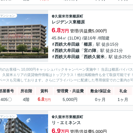
マンション
久留米市
東櫛原町
レジデンス東櫛原
6.8
万円
管理/共益費5,000円
45.84㎡ (1LDK) /築16年 /8階建
西鉄大牟田線
「
櫛原
」駅 徒歩15分
西鉄大牟田線
「
宮の陣
」駅 徒歩21分
西鉄大牟田線
「
西鉄久留米
」駅 徒歩25分
約のお客様へ 10,000円キャッシュバックキャンペーン実施中！ 当店は櫛原バイ
。久留米エリアの賃貸物件情報はトップクラス！他社掲載物件も全て取扱可能です
ペースも完備しております。さらにプライバシーに配慮した専用個室でのご案内が可能
部屋番号
所在階
賃料
管理費・共益費
敷金/保証金
礼金
6.8
405〇
4階
5,000円
0ヶ月
1ヶ月
万円
マンション
久留米市
東櫛原町
リ・エミネンス
6.9
万円
管理/共益費5,000円