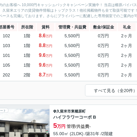
約のお客様へ 10,000円キャッシュバックキャンペーン実施中！ 当店は櫛原バイ
。久留米エリアの賃貸物件情報はトップクラス！他社掲載物件も全て取扱可能です
ペースも完備しております。さらにプライバシーに配慮した専用個室でのご案内が可能
部屋番号
所在階
賃料
管理費・共益費
敷金/保証金
礼金
8.6
102
1階
5,500円
0万円
2ヶ月
万円
8.8
103
1階
5,500円
0万円
2ヶ月
万円
9.6
101
1階
5,500円
0万円
2ヶ月
万円
9.6
105
1階
5,500円
0万円
2ヶ月
万円
8.7
202
2階
5,500円
0万円
2ヶ月
万円
すべて見る（全20件
ート
久留米市
東櫛原町
ハイフラワーコーポ B
5
万円
管理/共益費-
55.00㎡ (2LDK) /築31年 /2階建