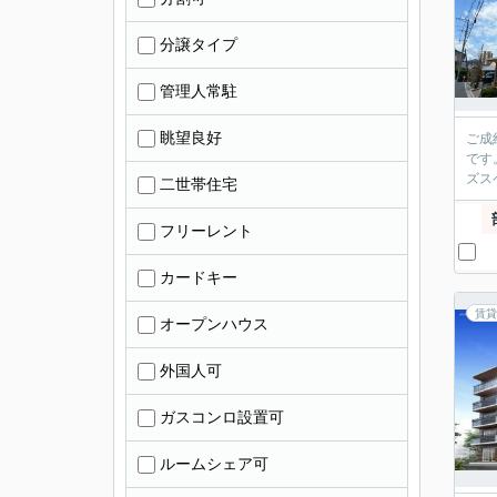
分譲タイプ
管理人常駐
眺望良好
ご成
です
ズス
二世帯住宅
フリーレント
カードキー
賃貸
オープンハウス
外国人可
ガスコンロ設置可
ルームシェア可