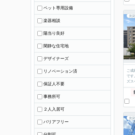
ペット専用設備
賃貸
楽器相談
陽当り良好
閑静な住宅地
デザイナーズ
ご成
リノベーション済
です
ズス
保証人不要
事務所可
２人入居可
賃貸
バリアフリー
分割可