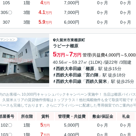
4
105
1階
7,000円
0ヶ月
0ヶ月
万円
4.1
305〇
3階
7,000円
0ヶ月
0ヶ月
万円
5.9
307
3階
6,000円
0ヶ月
0ヶ月
万円
マンション
久留米市
東櫛原町
ラビーナ櫛原
5
7
万円～
万円
管理/共益費4,000円～5,00
40.56㎡～59.27㎡ (1LDK) /築22年 /3階建
西鉄大牟田線
「
櫛原
」駅 徒歩15分
西鉄大牟田線
「
宮の陣
」駅 徒歩18分
西鉄大牟田線
「
西鉄久留米
」駅 徒歩25分
約のお客様へ 10,000円キャッシュバックキャンペーン実施中！ 当店は櫛原バイ
。久留米エリアの賃貸物件情報はトップクラス！他社掲載物件も全て取扱可能です
ペースも完備しております。さらにプライバシーに配慮した専用個室でのご案内が可能
部屋番号
所在階
賃料
管理費・共益費
敷金/保証金
礼金
5
102〇
1階
5,000円
0ヶ月
0ヶ月
万円
7
103〇
1階
4,000円
0ヶ月
0ヶ月
万円