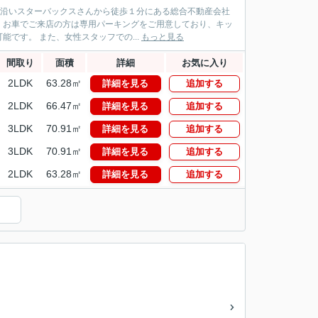
パス沿いスターバックスさんから徒歩１分にある総合不動産会社
！お車でご来店の方は専用パーキングをご用意しており、キッ
です。 また、女性スタッフでの...
もっと見る
間取り
面積
詳細
お気に入り
2LDK
63.28㎡
詳細を見る
追加する
2LDK
66.47㎡
詳細を見る
追加する
3LDK
70.91㎡
詳細を見る
追加する
3LDK
70.91㎡
詳細を見る
追加する
2LDK
63.28㎡
詳細を見る
追加する
）