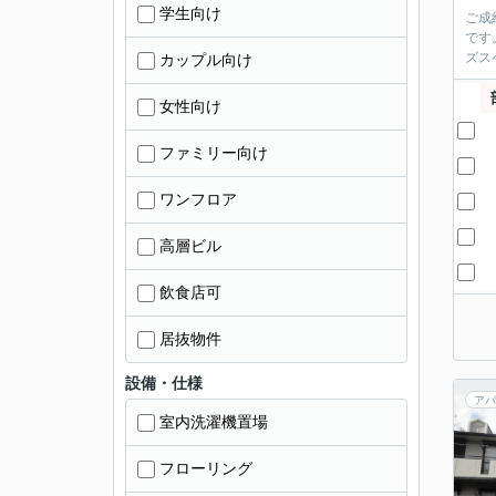
学生向け
ご成
です
ズス
カップル向け
女性向け
ファミリー向け
ワンフロア
高層ビル
飲食店可
居抜物件
設備・仕様
アパ
室内洗濯機置場
フローリング