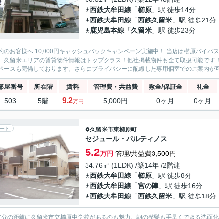
西鉄大牟田線
「
櫛原
」駅 徒歩14分
西鉄大牟田線
「
西鉄久留米
」駅 徒歩21分
鹿児島本線
「
久留米
」駅 徒歩23分
約のお客様へ 10,000円キャッシュバックキャンペーン実施中！ 当店は櫛原バイ
。久留米エリアの賃貸物件情報はトップクラス！他社掲載物件も全て取扱可能です
ペースも完備しております。さらにプライバシーに配慮した専用個室でのご案内が可能
部屋番号
所在階
賃料
管理費・共益費
敷金/保証金
礼金
9.2
503
5階
5,000円
0ヶ月
0ヶ月
万円
ート
久留米市
東櫛原町
セジュール・パルティノス
5.2
万円
管理/共益費3,500円
34.76㎡ (1LDK) /築14年 /2階建
西鉄大牟田線
「
櫛原
」駅 徒歩8分
西鉄大牟田線
「
宮の陣
」駅 徒歩16分
西鉄大牟田線
「
西鉄久留米
」駅 徒歩18分
7分の距離に久留米市立櫛原中学校があるのも魅力。朝の整髪も手早くできる洗面