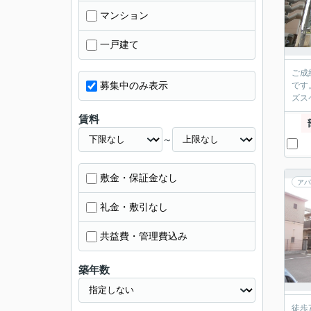
マンション
一戸建て
ご成
募集中のみ表示
です
ズス
賃料
～
敷金・保証金なし
アパ
礼金・敷引なし
共益費・管理費込み
築年数
徒歩