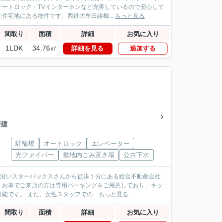
ートロック・TVインターホンなど充実しているので安心して
宅地にある物件です。西鉄大牟田線櫛...
もっと見る
間取り
面積
詳細
お気に入り
1LDK
34.76㎡
詳細を見る
追加する
階建
駐輪場
オートロック
エレベーター
光ファイバー
敷地内ごみ置き場
公共下水
パス沿いスターバックスさんから徒歩１分にある総合不動産会社
！お車でご来店の方は専用パーキングをご用意しており、キッ
です。 また、女性スタッフでの...
もっと見る
間取り
面積
詳細
お気に入り