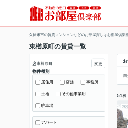
久留米市の賃貸マンションなどのお部屋探しはお部屋倶楽
東櫛原町の賃貸一覧
お
東櫛原町
変更
物件種別
国
居住用
店舗
事務所
土地
その他事業用
51
棟
駐車場
賃貸
アパート