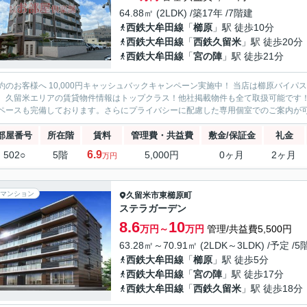
64.88㎡ (2LDK) /築17年 /7階建
西鉄大牟田線
「
櫛原
」駅 徒歩10分
西鉄大牟田線
「
西鉄久留米
」駅 徒歩20分
西鉄大牟田線
「
宮の陣
」駅 徒歩21分
約のお客様へ 10,000円キャッシュバックキャンペーン実施中！ 当店は櫛原バイ
。久留米エリアの賃貸物件情報はトップクラス！他社掲載物件も全て取扱可能です
ペースも完備しております。さらにプライバシーに配慮した専用個室でのご案内が可能
部屋番号
所在階
賃料
管理費・共益費
敷金/保証金
礼金
6.9
502○
5階
5,000円
0ヶ月
2ヶ月
万円
マンション
久留米市
東櫛原町
ステラガーデン
8.6
10
万円～
万円
管理/共益費5,500円
63.28㎡～70.91㎡ (2LDK～3LDK) /予定 /
西鉄大牟田線
「
櫛原
」駅 徒歩5分
西鉄大牟田線
「
宮の陣
」駅 徒歩17分
西鉄大牟田線
「
西鉄久留米
」駅 徒歩18分