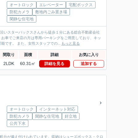
オートロック
エレベーター
宅配ボックス
防犯カメラ
敷地内ごみ置き場
閑静な住宅地
パス沿いスターバックスさんから徒歩１分にある総合不動産会社
！お車でご来店の方は専用パーキングをご用意しており、キッ
です。 また、女性スタッフでの...
もっと見る
間取り
面積
詳細
お気に入り
2LDK
60.31㎡
詳細を見る
追加する
オートロック
インターネット対応
防犯カメラ
閑静な住宅地
好立地
公共下水
化粧台が備え付けられています。収納はシューズボックス・クロ