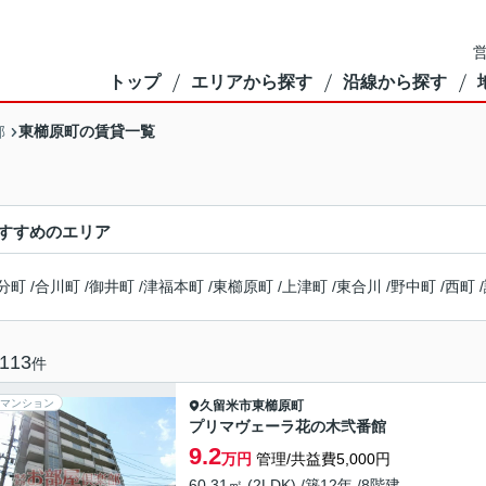
営
トップ
エリアから探す
沿線から探す
東櫛原町の賃貸一覧
部
すすめのエリア
分町
/
合川町
/
御井町
/
津福本町
/
東櫛原町
/
上津町
/
東合川
/
野中町
/
西町
/
113
件
マンション
久留米市
東櫛原町
プリマヴェーラ花の木弐番館
9.2
万円
管理/共益費5,000円
60.31㎡ (2LDK) /築12年 /8階建