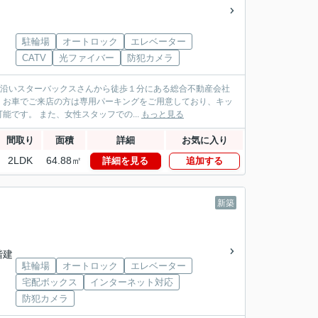
駐輪場
オートロック
エレベーター
CATV
光ファイバー
防犯カメラ
パス沿いスターバックスさんから徒歩１分にある総合不動産会社
！お車でご来店の方は専用パーキングをご用意しており、キッ
です。 また、女性スタッフでの...
もっと見る
間取り
面積
詳細
お気に入り
2LDK
64.88㎡
詳細を見る
追加する
新築
5階建
駐輪場
オートロック
エレベーター
宅配ボックス
インターネット対応
防犯カメラ