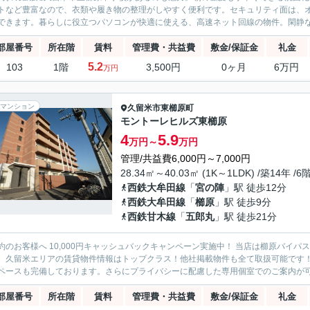
トなど豊富なので、衣類や履き物の整理がしやすく便利です。セキュリティ面は、オ
できます。暮らしに役立つパソコンが快適に使える、高速ネット回線の物件。閑静な住
部屋番号
所在階
賃料
管理費・共益費
敷金/保証金
礼金
5.2
103
1階
3,500円
0ヶ月
6万円
万円
マンション
久留米市
東櫛原町
モントーレヒルズ東櫛原
4
5.9
万円～
万円
管理/共益費6,000円～7,000円
28.34㎡～40.03㎡ (1K～1LDK) /築14年 /6
西鉄大牟田線
「
宮の陣
」駅 徒歩12分
西鉄大牟田線
「
櫛原
」駅 徒歩9分
西鉄甘木線
「
五郎丸
」駅 徒歩21分
約のお客様へ 10,000円キャッシュバックキャンペーン実施中！ 当店は櫛原バイ
。久留米エリアの賃貸物件情報はトップクラス！他社掲載物件も全て取扱可能です
ペースも完備しております。さらにプライバシーに配慮した専用個室でのご案内が可能
部屋番号
所在階
賃料
管理費・共益費
敷金/保証金
礼金