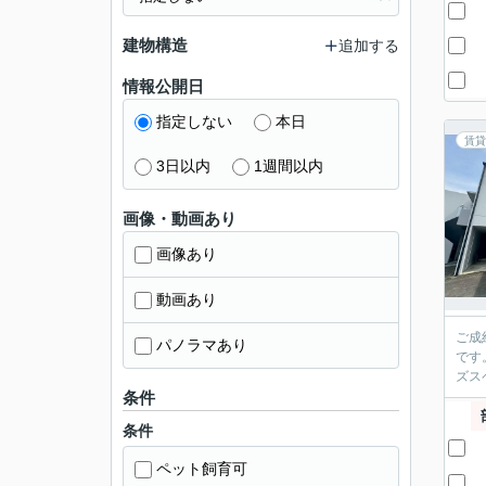
建物構造
追加する
情報公開日
指定しない
本日
賃貸
3日以内
1週間以内
画像・動画あり
画像あり
動画あり
ご成
パノラマあり
です
ズス
条件
条件
ペット飼育可