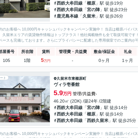
西鉄大牟田線
「
櫛原
」駅 徒歩19分
西鉄大牟田線
「
宮の陣
」駅 徒歩23分
鹿児島本線
「
久留米
」駅 徒歩26分
約のお客様へ 10,000円キャッシュバックキャンペーン実施中！ 当店は櫛原バイ
。久留米エリアの賃貸物件情報はトップクラス！他社掲載物件も全て取扱可能です
ペースも完備しております。さらにプライバシーに配慮した専用個室でのご案内が可能
部屋番号
所在階
賃料
管理費・共益費
敷金/保証金
礼金
5
105
1階
-
0ヶ月
1ヶ月
万円
ート
久留米市
東櫛原町
ヴィラ壱番館
5.9
万円
管理/共益費-
46.20㎡ (2DK) /築24年 /2階建
西鉄大牟田線
「
宮の陣
」駅 徒歩14分
西鉄大牟田線
「
櫛原
」駅 徒歩14分
西鉄大牟田線
「
西鉄久留米
」駅 徒歩25分
約のお客様へ 10,000円キャッシュバックキャンペーン実施中！ 当店は櫛原バイ