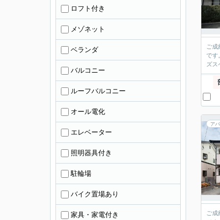
ロフト付き
メゾネット
ご成
ベランダ
です
ズス
バルコニー
ルーフバルコニー
オール電化
アパ
エレベーター
照明器具付き
駐輪場
バイク置場あり
ご成
家具・家電付き