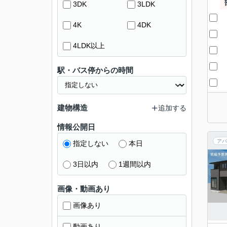
3DK
3LDK
4K
4DK
4LDK以上
駅・バス停からの時間
建物構造
追加する
情報公開日
アパ
指定しない
本日
3日以内
1週間以内
画像・動画あり
画像あり
動画あり