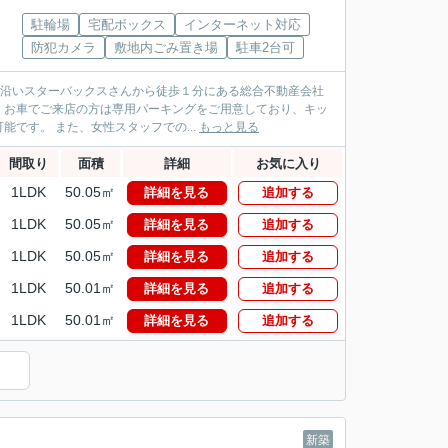
駐輪場
宅配ボックス
インターネット対応
防犯カメラ
敷地内ごみ置き場
駐車2台可
パス沿いスターバックスさんから徒歩１分にある総合不動産会社
！お車でご来店の方は専用パーキングをご用意しており、キッ
です。 また、女性スタッフでの...
もっと見る
間取り
面積
詳細
お気に入り
1LDK
50.05㎡
詳細を見る
追加する
1LDK
50.05㎡
詳細を見る
追加する
1LDK
50.05㎡
詳細を見る
追加する
1LDK
50.01㎡
詳細を見る
追加する
1LDK
50.01㎡
詳細を見る
追加する
）
新築