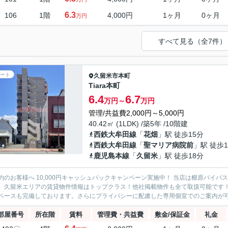
6.3
106
1階
4,000円
1ヶ月
0ヶ月
万円
すべて見る（全7件）
ート
久留米市
本町
Tiara本町
6.4
6.7
万円～
万円
管理/共益費2,000円～5,000円
40.42㎡ (1LDK) /築5年 /10階建
西鉄大牟田線
「
花畑
」駅 徒歩15分
西鉄大牟田線
「
聖マリア病院前
」駅 徒歩1
鹿児島本線
「
久留米
」駅 徒歩18分
約のお客様へ 10,000円キャッシュバックキャンペーン実施中！ 当店は櫛原バイ
。久留米エリアの賃貸物件情報はトップクラス！他社掲載物件も全て取扱可能です
ペースも完備しております。さらにプライバシーに配慮した専用個室でのご案内が可能
部屋番号
所在階
賃料
管理費・共益費
敷金/保証金
礼金