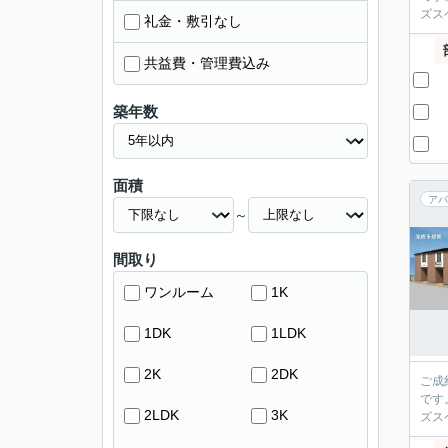
ズス
礼金・敷引なし
共益費・管理費込み
築年数
面積
アパ
～
間取り
ワンルーム
1K
1DK
1LDK
2K
2DK
ご成
です
2LDK
3K
ズス