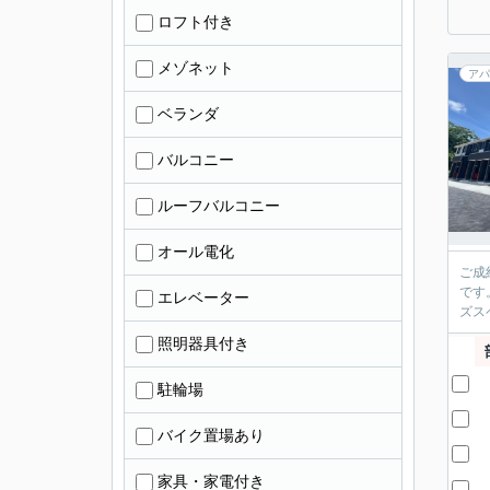
ロフト付き
メゾネット
アパ
ベランダ
バルコニー
ルーフバルコニー
オール電化
ご成
です
エレベーター
ズス
照明器具付き
駐輪場
バイク置場あり
家具・家電付き