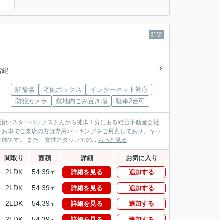
）
新築
2階建
駐輪場
宅配ボックス
インターネット対応
防犯カメラ
敷地内ごみ置き場
駐車2台可
パス沿いスターバックスさんから徒歩１分にある総合不動産会社
！お車でご来店の方は専用パーキングをご用意しており、キッ
です。 また、女性スタッフでの...
もっと見る
間取り
面積
詳細
お気に入り
2LDK
54.39㎡
詳細を見る
追加する
2LDK
54.39㎡
詳細を見る
追加する
2LDK
54.39㎡
詳細を見る
追加する
2LDK
54.39㎡
詳細を見る
追加する