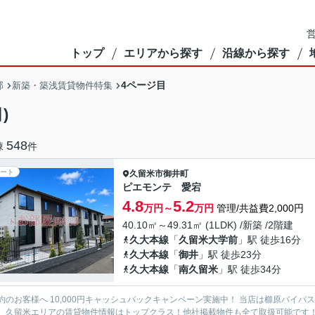
営
トップ
エリアから探す
沿線から探す
4ページ目
部
新築・築浅賃貸物件特集
)
548
棟
件
ート
久留米市
御井町
ピエモンテ 愛宕
4.8
5.2
万円～
万円
管理/共益費2,000円
40.10㎡～49.31㎡ (1LDK) /新築 /2階建
久大本線
「
久留米大学前
」駅 徒歩16分
久大本線
「
御井
」駅 徒歩23分
久大本線
「
南久留米
」駅 徒歩34分
約のお客様へ 10,000円キャッシュバックキャンペーン実施中！ 当店は櫛原バイ
。久留米エリアの賃貸物件情報はトップクラス！他社掲載物件も全て取扱可能です