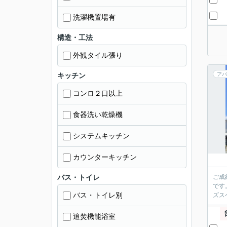
洗濯機置場有
構造・工法
外観タイル張り
キッチン
アパ
コンロ２口以上
食器洗い乾燥機
システムキッチン
カウンターキッチン
バス・トイレ
ご成
です
バス・トイレ別
ズス
追焚機能浴室