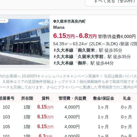
すべて見る（全10件
ート
久留米市
高良内町
Mana
6.15
6.8
万円～
万円
管理/共益費4,000円
54.39㎡～63.24㎡ (2LDK～3LDK) /新築 /
久大本線
「
南久留米
」駅 徒歩35分
久大本線
「
久留米大学前
」駅 徒歩35分
久大本線
「
御井
」駅 徒歩44分
約のお客様へ 10,000円キャッシュバックキャンペーン実施中！ 当店は櫛原バイ
。久留米エリアの賃貸物件情報はトップクラス！他社掲載物件も全て取扱可能です
ペースも完備しております。さらにプライバシーに配慮した専用個室でのご案内が可能
部屋番号
所在階
賃料
管理費・共益費
敷金/保証金
礼金
6.15
102
1階
4,000円
1ヶ月
0ヶ月
万円
6.15
103
1階
4,000円
1ヶ月
0ヶ月
万円
6.15
105
1階
4,000円
1ヶ月
0ヶ月
万円
6.3
101
1階
4,000円
1ヶ月
0ヶ月
万円