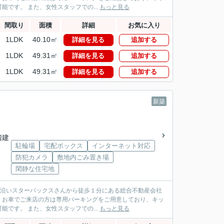
です。 また、女性スタッフでの...
もっと見る
間取り
面積
詳細
お気に入り
1LDK
40.10㎡
詳細を見る
追加する
1LDK
49.31㎡
詳細を見る
追加する
1LDK
49.31㎡
詳細を見る
追加する
新築
2階建
駐輪場
宅配ボックス
インターネット対応
防犯カメラ
敷地内ごみ置き場
閑静な住宅地
パス沿いスターバックスさんから徒歩１分にある総合不動産会社
！お車でご来店の方は専用パーキングをご用意しており、キッ
です。 また、女性スタッフでの...
もっと見る