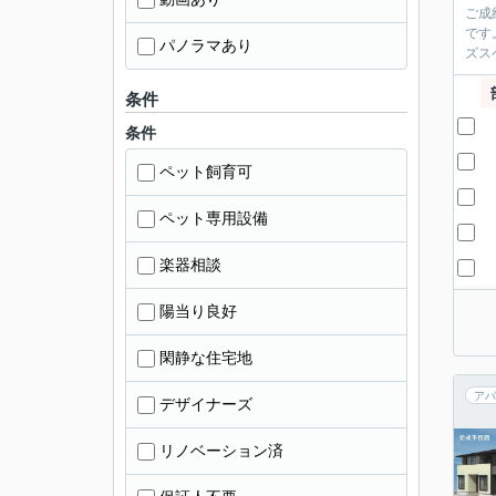
ご成
です
パノラマあり
ズス
条件
条件
ペット飼育可
ペット専用設備
楽器相談
陽当り良好
閑静な住宅地
アパ
デザイナーズ
リノベーション済