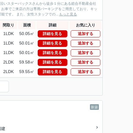
パス沿いスターバックスさんから徒歩１分にある総合不動産会社
！お車でご来店の方は専用パーキングをご用意しており、キッ
です。 また、女性スタッフでの...
もっと見る
間取り
面積
詳細
お気に入り
1LDK
50.05㎡
詳細を見る
追加する
1LDK
50.01㎡
詳細を見る
追加する
1LDK
50.01㎡
詳細を見る
追加する
2LDK
59.58㎡
詳細を見る
追加する
2LDK
59.55㎡
詳細を見る
追加する
新築
2階建