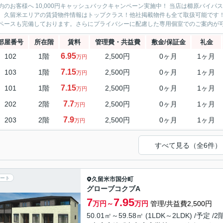
約のお客様へ 10,000円キャッシュバックキャンペーン実施中！ 当店は櫛原バイ
。久留米エリアの賃貸物件情報はトップクラス！他社掲載物件も全て取扱可能です
ペースも完備しております。さらにプライバシーに配慮した専用個室でのご案内が可能
部屋番号
所在階
賃料
管理費・共益費
敷金/保証金
礼金
6.95
102
1階
2,500円
0ヶ月
1ヶ月
万円
7.15
103
1階
2,500円
0ヶ月
1ヶ月
万円
7.15
101
1階
2,500円
0ヶ月
1ヶ月
万円
7.7
202
2階
2,500円
0ヶ月
1ヶ月
万円
7.9
203
2階
2,500円
0ヶ月
1ヶ月
万円
すべて見る（全6件）
ート
久留米市
国分町
グローブコクブA
7
7.95
万円～
万円
管理/共益費2,500円
50.01㎡～59.58㎡ (1LDK～2LDK) /予定 /