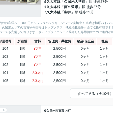
久大本線
「
久留米大学前
」駅 徒歩27分
久大本線
「
南久留米
」駅 徒歩27分
久大本線
「
御井
」駅 徒歩39分
約のお客様へ 10,000円キャッシュバックキャンペーン実施中！ 当店は櫛原バイ
。久留米エリアの賃貸物件情報はトップクラス！他社掲載物件も全て取扱可能です
ペースも完備しております。さらにプライバシーに配慮した専用個室でのご案内が可能
部屋番号
所在階
賃料
管理費・共益費
敷金/保証金
礼金
7
104
1階
2,500円
0ヶ月
1ヶ月
万円
7
103
1階
2,500円
0ヶ月
1ヶ月
万円
7
102
1階
2,500円
0ヶ月
1ヶ月
万円
7.2
101
1階
2,500円
0ヶ月
1ヶ月
万円
7.2
105
1階
2,500円
0ヶ月
1ヶ月
万円
すべて見る（全10件
ート
久留米市
高良内町