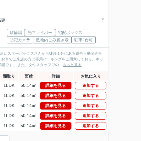
2階建
駐輪場
光ファイバー
宅配ボックス
防犯カメラ
敷地内ごみ置き場
駐車2台可
パス沿いスターバックスさんから徒歩１分にある総合不動産会社
！お車でご来店の方は専用パーキングをご用意しており、キッ
です。 また、女性スタッフでの...
もっと見る
間取り
面積
詳細
お気に入り
1LDK
50.14㎡
詳細を見る
追加する
1LDK
50.14㎡
詳細を見る
追加する
1LDK
50.14㎡
詳細を見る
追加する
1LDK
50.14㎡
詳細を見る
追加する
1LDK
50.14㎡
詳細を見る
追加する