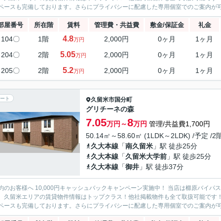
ペースも完備しております。さらにプライバシーに配慮した専用個室でのご案内が可能
部屋番号
所在階
賃料
管理費・共益費
敷金/保証金
礼金
4.8
104〇
1階
2,000円
0ヶ月
1ヶ月
万円
5.05
204〇
2階
2,000円
0ヶ月
1ヶ月
万円
5.2
205〇
2階
2,000円
0ヶ月
1ヶ月
万円
ート
久留米市
国分町
グリチーネの森
7.05
8
万円～
万円
管理/共益費1,700円
50.14㎡～58.60㎡ (1LDK～2LDK) /予定 /
久大本線
「
南久留米
」駅 徒歩25分
久大本線
「
久留米大学前
」駅 徒歩25分
久大本線
「
御井
」駅 徒歩37分
約のお客様へ 10,000円キャッシュバックキャンペーン実施中！ 当店は櫛原バイ
。久留米エリアの賃貸物件情報はトップクラス！他社掲載物件も全て取扱可能です
ペースも完備しております。さらにプライバシーに配慮した専用個室でのご案内が可能