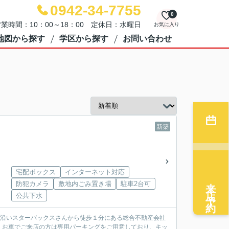
0942-34-7755
0
業時間：10：00～18：00 定休日：水曜日
お気に入り
地図から探す
学区から探す
お問い合わせ
新築
宅配ボックス
インターネット対応
来店予約
防犯カメラ
敷地内ごみ置き場
駐車2台可
公共下水
パス沿いスターバックスさんから徒歩１分にある総合不動産会社
！お車でご来店の方は専用パーキングをご用意しており、キッ