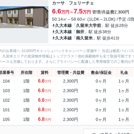
カーサ フェリーチェ
6.6
7.5
万円～
万円
管理/共益費2,300円
50.14㎡～58.60㎡ (1LDK～2LDK) /予定 /
久大本線
「
久留米大学前
」駅 徒歩28分
久大本線
「
御井
」駅 徒歩38分
久大本線
「
南久留米
」駅 徒歩41分
約のお客様へ 10,000円キャッシュバックキャンペーン実施中！ 当店は櫛原バイ
。久留米エリアの賃貸物件情報はトップクラス！他社掲載物件も全て取扱可能です
ペースも完備しております。さらにプライバシーに配慮した専用個室でのご案内が可能
部屋番号
所在階
賃料
管理費・共益費
敷金/保証金
礼金
6.6
104
1階
2,300円
0ヶ月
1ヶ月
万円
6.6
103
1階
2,300円
0ヶ月
1ヶ月
万円
6.6
102
1階
2,300円
0ヶ月
1ヶ月
万円
6.8
101
1階
2,300円
0ヶ月
1ヶ月
万円
6.8
105
1階
2,300円
0ヶ月
1ヶ月
万円