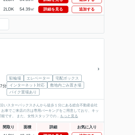
2LDK
54.39㎡
詳細を見る
追加する
駐輪場
エレベーター
宅配ボックス
インターネット対応
敷地内ごみ置き場
7分
バイク置場あり
パス沿いスターバックスさんから徒歩１分にある総合不動産会社
！お車でご来店の方は専用パーキングをご用意しており、キッ
です。 また、女性スタッフでの...
もっと見る
間取り
面積
詳細
お気に入り