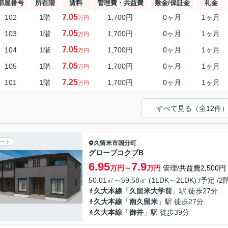
部屋番号
所在階
賃料
管理費・共益費
敷金/保証金
礼金
7.05
102
1階
1,700円
0ヶ月
1ヶ月
万円
7.05
103
1階
1,700円
0ヶ月
1ヶ月
万円
7.05
104
1階
1,700円
0ヶ月
1ヶ月
万円
7.05
105
1階
1,700円
0ヶ月
1ヶ月
万円
7.25
101
1階
1,700円
0ヶ月
1ヶ月
万円
すべて見る（全12件
ート
久留米市
国分町
グローブコクブB
6.95
7.9
万円～
万円
管理/共益費2,500円
50.01㎡～59.58㎡ (1LDK～2LDK) /予定 /
久大本線
「
久留米大学前
」駅 徒歩27分
久大本線
「
南久留米
」駅 徒歩27分
久大本線
「
御井
」駅 徒歩39分