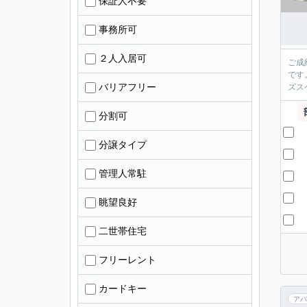
保証人不要
事務所可
２人入居可
ご成
です
バリアフリー
ズス
分割可
分譲タイプ
管理人常駐
眺望良好
二世帯住宅
フリーレント
カードキー
アパ