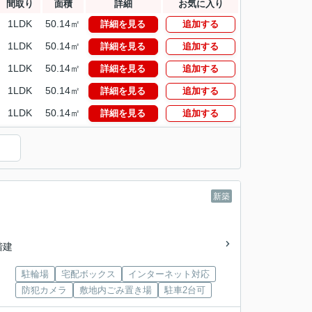
間取り
面積
詳細
お気に入り
1LDK
50.14㎡
詳細を見る
追加する
1LDK
50.14㎡
詳細を見る
追加する
1LDK
50.14㎡
詳細を見る
追加する
1LDK
50.14㎡
詳細を見る
追加する
1LDK
50.14㎡
詳細を見る
追加する
）
新築
2階建
駐輪場
宅配ボックス
インターネット対応
防犯カメラ
敷地内ごみ置き場
駐車2台可