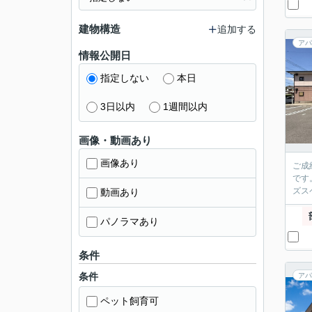
建物構造
追加する
アパ
情報公開日
指定しない
本日
3日以内
1週間以内
画像・動画あり
画像あり
ご成
です
ズス
動画あり
パノラマあり
条件
条件
アパ
ペット飼育可