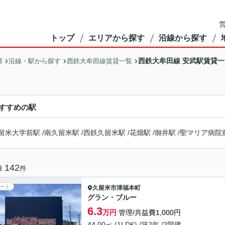
営
トップ
エリアから探す
沿線から探す
西鉄大牟田線 安武駅賃貸一
部
沿線・駅から探す
西鉄大牟田線賃貸一覧
すすめの駅
留米大学前駅
/
南久留米駅
/
西鉄久留米駅
/
花畑駅
/
御井駅
/
聖マリア病院
142
棟
件
ート
久留米市
津福本町
グラン・ブルー
6.3
万円
管理/共益費1,000円
44.00㎡ (1LDK) /築2年 /2階建