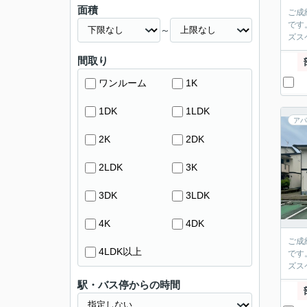
面積
ご成
です
～
ズス
間取り
ワンルーム
1K
1DK
1LDK
アパ
2K
2DK
2LDK
3K
3DK
3LDK
4K
4DK
ご成
4LDK以上
です
ズス
駅・バス停からの時間