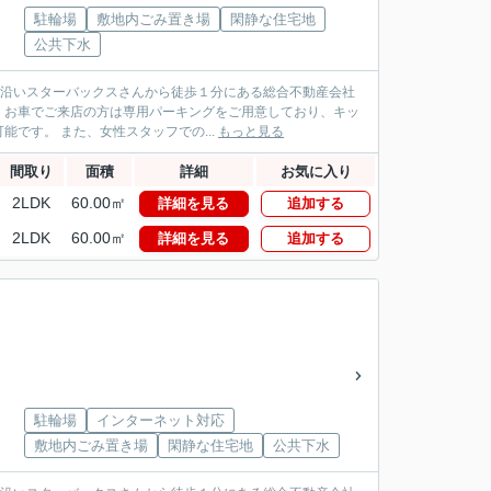
駐輪場
敷地内ごみ置き場
閑静な住宅地
公共下水
パス沿いスターバックスさんから徒歩１分にある総合不動産会社
！お車でご来店の方は専用パーキングをご用意しており、キッ
です。 また、女性スタッフでの...
もっと見る
間取り
面積
詳細
お気に入り
2LDK
60.00㎡
詳細を見る
追加する
2LDK
60.00㎡
詳細を見る
追加する
駐輪場
インターネット対応
敷地内ごみ置き場
閑静な住宅地
公共下水