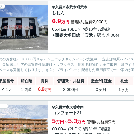
ス
久留米市
荒木町荒木
しおん
6.9
万円
管理/共益費2,000円
65.41㎡ (3LDK) /築13年 /2階建
西鉄大牟田線
「
安武
」駅 徒歩30分
約のお客様へ 10,000円キャッシュバックキャンペーン実施中！ 当店は櫛原バイ
。久留米エリアの賃貸物件情報はトップクラス！他社掲載物件も全て取扱可能です
ペースも完備しております。さらにプライバシーに配慮した専用個室でのご案内が可能
部屋番号
所在階
賃料
管理費・共益費
敷金/保証金
礼金
6.9
A-1○
1-2階
2,000円
0ヶ月
1ヶ月
万円
ート
久留米市
大善寺南
コンフォート21
5
5.3
万円～
万円
管理/共益費0円
60.00㎡ (2LDK) /築31年 /3階建