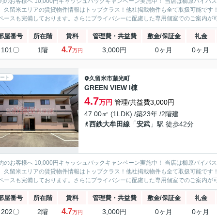
約のお客様へ 10,000円キャッシュバックキャンペーン実施中！ 当店は櫛原バイ
。久留米エリアの賃貸物件情報はトップクラス！他社掲載物件も全て取扱可能です
ペースも完備しております。さらにプライバシーに配慮した専用個室でのご案内が可能
部屋番号
所在階
賃料
管理費・共益費
敷金/保証金
礼金
4.7
101〇
1階
3,000円
0ヶ月
0ヶ月
万円
ート
久留米市
藤光町
GREEN VIEW I棟
4.7
万円
管理/共益費3,000円
47.00㎡ (1LDK) /築23年 /2階建
西鉄大牟田線
「
安武
」駅 徒歩42分
約のお客様へ 10,000円キャッシュバックキャンペーン実施中！ 当店は櫛原バイ
。久留米エリアの賃貸物件情報はトップクラス！他社掲載物件も全て取扱可能です
ペースも完備しております。さらにプライバシーに配慮した専用個室でのご案内が可能
部屋番号
所在階
賃料
管理費・共益費
敷金/保証金
礼金
4.7
202〇
2階
3,000円
0ヶ月
0ヶ月
万円