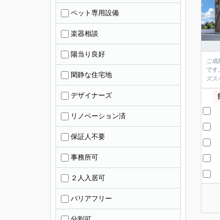
ペット専用設備
楽器相談
陽当り良好
ご成
です
閑静な住宅地
ズス
デザイナーズ
リノベーション済
保証人不要
事務所可
２人入居可
バリアフリー
分割可