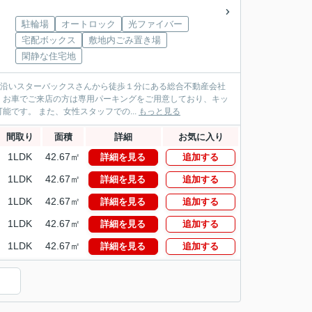
駐輪場
オートロック
光ファイバー
宅配ボックス
敷地内ごみ置き場
閑静な住宅地
パス沿いスターバックスさんから徒歩１分にある総合不動産会社
！お車でご来店の方は専用パーキングをご用意しており、キッ
です。 また、女性スタッフでの...
もっと見る
間取り
面積
詳細
お気に入り
1LDK
42.67㎡
詳細を見る
追加する
1LDK
42.67㎡
詳細を見る
追加する
1LDK
42.67㎡
詳細を見る
追加する
1LDK
42.67㎡
詳細を見る
追加する
1LDK
42.67㎡
詳細を見る
追加する