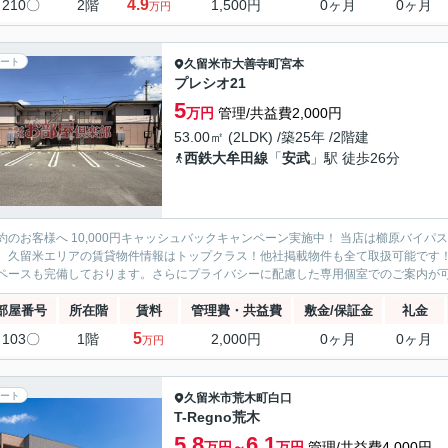
4.9
210〇
2階
1,500円
0ヶ月
0ヶ月
万円
ート
久留米市
大善寺町宮本
プレシオ21
5
万円
管理/共益費2,000円
53.00㎡ (2LDK) /築25年 /2階建
西鉄大牟田線
「
安武
」駅 徒歩26分
約のお客様へ 10,000円キャッシュバックキャンペーン実施中！ 当店は櫛原バイ
。久留米エリアの賃貸物件情報はトップクラス！他社掲載物件も全て取扱可能です
ペースも完備しております。さらにプライバシーに配慮した専用個室でのご案内が可能
部屋番号
所在階
賃料
管理費・共益費
敷金/保証金
礼金
5
103〇
1階
2,000円
0ヶ月
0ヶ月
万円
ート
久留米市
荒木町白口
T-Regno荒木
5.8
6.1
万円～
万円
管理/共益費4,000円