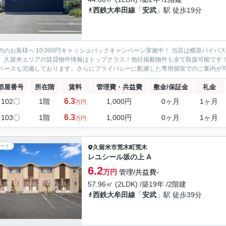
西鉄大牟田線
「
安武
」駅 徒歩19分
約のお客様へ 10,000円キャッシュバックキャンペーン実施中！ 当店は櫛原バイ
。久留米エリアの賃貸物件情報はトップクラス！他社掲載物件も全て取扱可能です
ペースも完備しております。さらにプライバシーに配慮した専用個室でのご案内が可能
部屋番号
所在階
賃料
管理費・共益費
敷金/保証金
礼金
6.3
102〇
1階
1,000円
0ヶ月
1ヶ月
万円
6.3
103〇
1階
1,000円
0ヶ月
1ヶ月
万円
ート
久留米市
荒木町荒木
レユシール坂の上 A
6.2
万円
管理/共益費-
57.96㎡ (2LDK) /築19年 /2階建
西鉄大牟田線
「
安武
」駅 徒歩39分