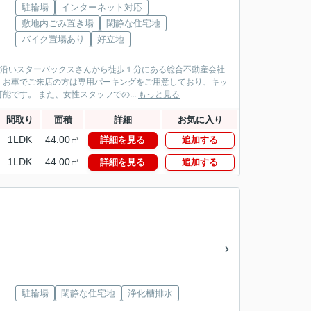
駐輪場
インターネット対応
敷地内ごみ置き場
閑静な住宅地
バイク置場あり
好立地
パス沿いスターバックスさんから徒歩１分にある総合不動産会社
！お車でご来店の方は専用パーキングをご用意しており、キッ
です。 また、女性スタッフでの...
もっと見る
間取り
面積
詳細
お気に入り
1LDK
44.00㎡
詳細を見る
追加する
1LDK
44.00㎡
詳細を見る
追加する
駐輪場
閑静な住宅地
浄化槽排水