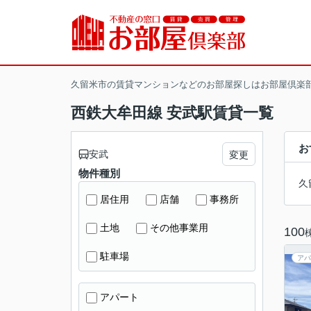
久留米市の賃貸マンションなどのお部屋探しはお部屋倶楽
西鉄大牟田線 安武駅賃貸一覧
お
安武
変更
物件種別
久
居住用
店舗
事務所
土地
その他事業用
100
駐車場
アパ
アパート