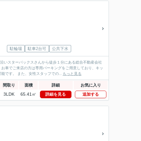
駐輪場
駐車2台可
公共下水
パス沿いスターバックスさんから徒歩１分にある総合不動産会社
！お車でご来店の方は専用パーキングをご用意しており、キッ
です。 また、女性スタッフでの...
もっと見る
間取り
面積
詳細
お気に入り
3LDK
65.41㎡
詳細を見る
追加する