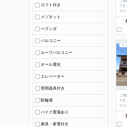
ご成
ロフト付き
です
ズス
メゾネット
ベランダ
バルコニー
アパ
ルーフバルコニー
オール電化
エレベーター
照明器具付き
ご成
駐輪場
です
ズス
バイク置場あり
家具・家電付き