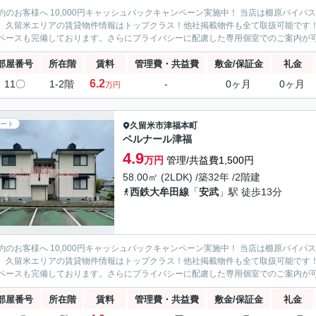
約のお客様へ 10,000円キャッシュバックキャンペーン実施中！ 当店は櫛原バイ
。久留米エリアの賃貸物件情報はトップクラス！他社掲載物件も全て取扱可能です
ペースも完備しております。さらにプライバシーに配慮した専用個室でのご案内が可能
部屋番号
所在階
賃料
管理費・共益費
敷金/保証金
礼金
6.2
11〇
1-2階
-
0ヶ月
0ヶ月
万円
ート
久留米市
津福本町
ベルナール津福
4.9
万円
管理/共益費1,500円
58.00㎡ (2LDK) /築32年 /2階建
西鉄大牟田線
「
安武
」駅 徒歩13分
約のお客様へ 10,000円キャッシュバックキャンペーン実施中！ 当店は櫛原バイ
。久留米エリアの賃貸物件情報はトップクラス！他社掲載物件も全て取扱可能です
ペースも完備しております。さらにプライバシーに配慮した専用個室でのご案内が可能
部屋番号
所在階
賃料
管理費・共益費
敷金/保証金
礼金