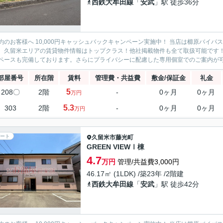
西鉄大牟田線
「
安武
」駅 徒歩36分
約のお客様へ 10,000円キャッシュバックキャンペーン実施中！ 当店は櫛原バイ
。久留米エリアの賃貸物件情報はトップクラス！他社掲載物件も全て取扱可能です
ペースも完備しております。さらにプライバシーに配慮した専用個室でのご案内が可能
部屋番号
所在階
賃料
管理費・共益費
敷金/保証金
礼金
5
208〇
2階
-
0ヶ月
0ヶ月
万円
5.3
303
2階
-
0ヶ月
0ヶ月
万円
ート
久留米市
藤光町
GREEN VIEWⅠ棟
4.7
万円
管理/共益費3,000円
46.17㎡ (1LDK) /築23年 /2階建
西鉄大牟田線
「
安武
」駅 徒歩42分