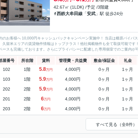
42.67㎡ (1LDK) /予定 /3階建
西鉄大牟田線
「
安武
」駅 徒歩24分
約のお客様へ 10,000円キャッシュバックキャンペーン実施中！ 当店は櫛原バイ
。久留米エリアの賃貸物件情報はトップクラス！他社掲載物件も全て取扱可能です
ペースも完備しております。さらにプライバシーに配慮した専用個室でのご案内が可能
部屋番号
所在階
賃料
管理費・共益費
敷金/保証金
礼金
5.8
102
1階
4,000円
0ヶ月
1ヶ月
万円
5.9
103
1階
4,000円
0ヶ月
1ヶ月
万円
5.9
202
2階
4,000円
0ヶ月
1ヶ月
万円
6
201
2階
4,000円
0ヶ月
1ヶ月
万円
6
203
2階
4,000円
0ヶ月
1ヶ月
万円
すべて見る（全8件）