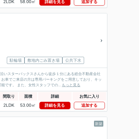
2LDK
58.00㎡
詳細を見る
追加する
駐輪場
敷地内ごみ置き場
公共下水
パス沿いスターバックスさんから徒歩１分にある総合不動産会社
！お車でご来店の方は専用パーキングをご用意しており、キッ
です。 また、女性スタッフでの...
もっと見る
間取り
面積
詳細
お気に入り
2LDK
53.00㎡
詳細を見る
追加する
新築