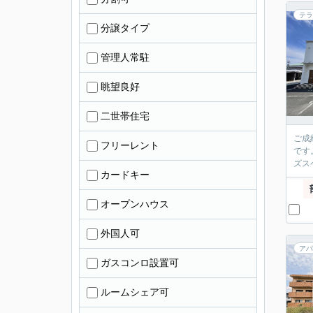
テラ
分譲タイプ
管理人常駐
眺望良好
二世帯住宅
ご成
フリーレント
です
ズス
カードキー
オープンハウス
外国人可
アパ
ガスコンロ設置可
ルームシェア可