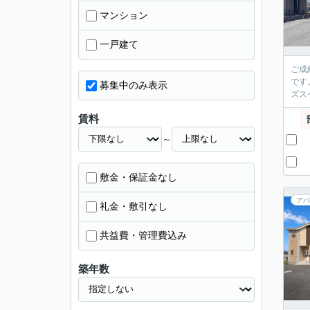
マンション
一戸建て
ご成
です
募集中のみ表示
ズス
賃料
～
敷金・保証金なし
アパ
礼金・敷引なし
共益費・管理費込み
築年数