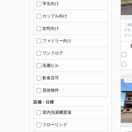
学生向け
カップル向け
ご成
女性向け
です
ズス
ファミリー向け
ワンフロア
高層ビル
飲食店可
アパ
居抜物件
設備・仕様
室内洗濯機置場
フローリング