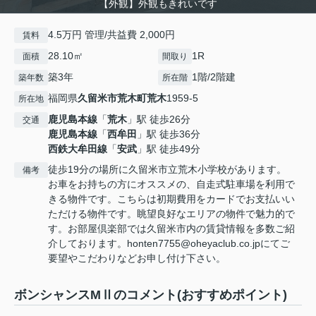
【外観】外観もきれいです
4.5万円 管理/共益費 2,000円
賃料
28.10㎡
1R
面積
間取り
築3年
1階/2階建
築年数
所在階
福岡県
久留米市
荒木町荒木
1959-5
所在地
鹿児島本線
「
荒木
」駅 徒歩26分
交通
鹿児島本線
「
西牟田
」駅 徒歩36分
西鉄大牟田線
「
安武
」駅 徒歩49分
徒歩19分の場所に久留米市立荒木小学校があります。
備考
お車をお持ちの方にオススメの、自走式駐車場を利用で
きる物件です。こちらは初期費用をカードでお支払いい
ただける物件です。眺望良好なエリアの物件で魅力的で
す。お部屋倶楽部では久留米市内の賃貸情報を多数ご紹
介しております。honten7755@oheyaclub.co.jpにてご
要望やこだわりなどお申し付け下さい。
ボンシャンスMⅡのコメント(おすすめポイント)