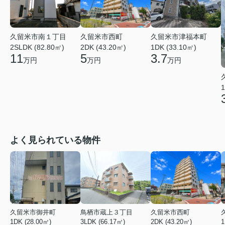
久留米市南１丁目
久留米市西町
久留米市津福本町
2SLDK (82.80㎡)
2DK (43.20㎡)
1DK (33.10㎡)
11
5
3.7
万円
万円
万円
1
よく見られている物件
久留米市御井町
鳥栖市蔵上３丁目
久留米市西町
1DK (28.00㎡)
3LDK (66.17㎡)
2DK (43.20㎡)
1