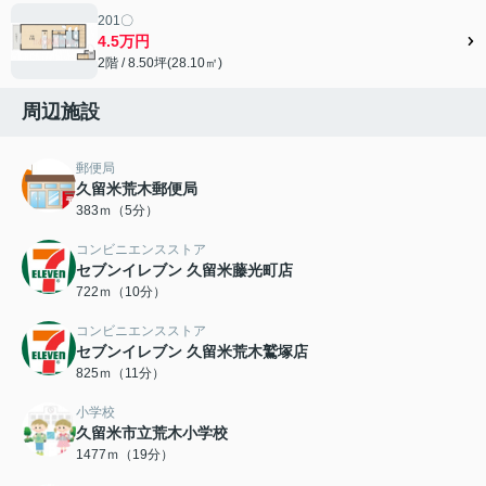
201〇
4.5万円
2階 / 8.50坪(28.10㎡)
周辺施設
郵便局
久留米荒木郵便局
383ｍ（5分）
コンビニエンスストア
セブンイレブン 久留米藤光町店
722ｍ（10分）
コンビニエンスストア
セブンイレブン 久留米荒木鷲塚店
825ｍ（11分）
小学校
久留米市立荒木小学校
1477ｍ（19分）