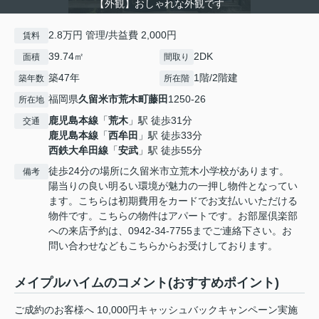
【外観】おしゃれな外観です
2.8万円 管理/共益費 2,000円
賃料
39.74㎡
2DK
面積
間取り
築47年
1階/2階建
築年数
所在階
福岡県
久留米市
荒木町藤田
1250-26
所在地
鹿児島本線
「
荒木
」駅 徒歩31分
交通
鹿児島本線
「
西牟田
」駅 徒歩33分
西鉄大牟田線
「
安武
」駅 徒歩55分
徒歩24分の場所に久留米市立荒木小学校があります。
備考
陽当りの良い明るい環境が魅力の一押し物件となってい
ます。こちらは初期費用をカードでお支払いいただける
物件です。こちらの物件はアパートです。お部屋倶楽部
への来店予約は、0942-34-7755までご連絡下さい。お
問い合わせなどもこちらからお受けしております。
メイプルハイムのコメント(おすすめポイント)
ご成約のお客様へ 10,000円キャッシュバックキャンペーン実施