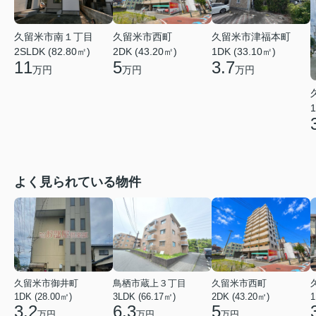
久留米市南１丁目
久留米市西町
久留米市津福本町
2SLDK (82.80㎡)
2DK (43.20㎡)
1DK (33.10㎡)
11
5
3.7
万円
万円
万円
1
よく見られている物件
久留米市御井町
鳥栖市蔵上３丁目
久留米市西町
1DK (28.00㎡)
3LDK (66.17㎡)
2DK (43.20㎡)
1
3.2
6.3
5
万円
万円
万円