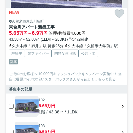
NEW
久留米市東合川新町
東合川アパート新築工事
5.65
6.9
万円～
万円
管理/共益費4,000円
43.38㎡～52.83㎡ (1LDK～2LDK) /予定 /2階建
久大本線「御井」駅 徒歩23分
久大本線「久留米大学前」駅 徒歩30分
駐輪場
光ファイバー
閑静な住宅地
公共下水
新築
ご成約のお客様へ 10,000円キャッシュバックキャンペーン実施中！ 当
店は櫛原バイパス沿いスターバックスさんから徒歩１...
もっと見る
募集中の部屋
102
5.65万円
1階 / 43.38㎡ / 1LDK
103
5.65万円