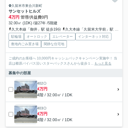
久留米市東合川新町
サンセットヒルズ
4
万円
管理/共益費0円
32.00㎡ (1DK) /築27年 /5階建
久大本線「御井」駅 徒歩19分
久大本線「久留米大学前」駅 徒歩31分
駐輪場
オートロック
エレベーター
インターネット対応
敷地内ごみ置き場
閑静な住宅地
ご成約のお客様へ 10,000円キャッシュバックキャンペーン実施中！ 当
店は櫛原バイパス沿いスターバックスさんから徒歩１...
もっと見る
募集中の部屋
402◎
4万円
4階 / 32.00㎡ / 1DK
403◎
4万円
4階 / 32.00㎡ / 1DK