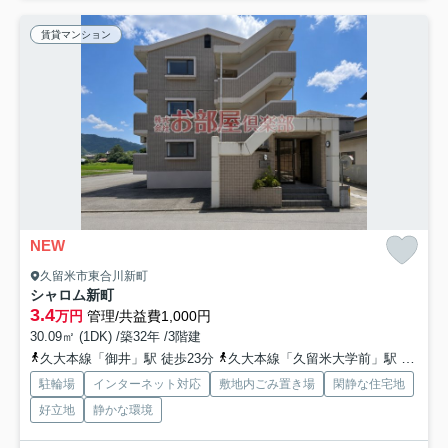
賃貸マンション
NEW
久留米市東合川新町
シャロム新町
3.4
万円
管理/共益費1,000円
30.09㎡ (1DK) /築32年 /3階建
久大本線「御井」駅 徒歩23分
久大本線「久留米大学前」駅 徒歩30分
駐輪場
インターネット対応
敷地内ごみ置き場
閑静な住宅地
好立地
静かな環境