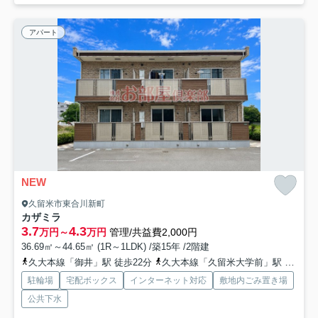
アパート
NEW
久留米市東合川新町
カザミラ
3.7
4.3
万円～
万円
管理/共益費2,000円
36.69㎡～44.65㎡ (1R～1LDK) /築15年 /2階建
久大本線「御井」駅 徒歩22分
久大本線「久留米大学前」駅 徒歩29分
駐輪場
宅配ボックス
インターネット対応
敷地内ごみ置き場
公共下水