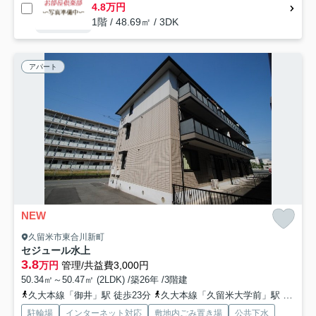
4.8万円
1階 / 48.69㎡ / 3DK
アパート
NEW
久留米市東合川新町
セジュール水上
3.8
万円
管理/共益費3,000円
50.34㎡～50.47㎡ (2LDK) /築26年 /3階建
久大本線「御井」駅 徒歩23分
久大本線「久留米大学前」駅 徒歩28分
駐輪場
インターネット対応
敷地内ごみ置き場
公共下水