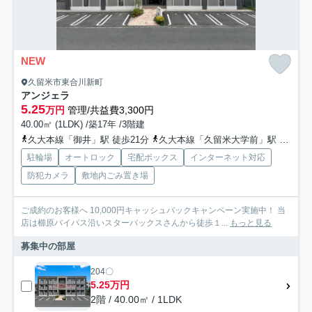
NEW
久留米市東合川新町
アンジェラ
5.25
万円
管理/共益費3,300円
40.00㎡ (1LDK) /築17年 /3階建
久大本線「御井」駅 徒歩21分
久大本線「久留米大学前」駅 徒歩32分
駐輪場
オートロック
宅配ボックス
インターネット対応
防犯カメラ
敷地内ごみ置き場
ご成約のお客様へ 10,000円キャッシュバックキャンペーン実施中！ 当
店は櫛原バイパス沿いスターバックスさんから徒歩１...
もっと見る
募集中の部屋
204〇
5.25万円
2階 / 40.00㎡ / 1LDK