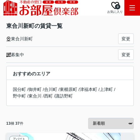
0
お気に入り
東合川新町の賃貸一覧
東合川新町
変更
募集中
変更
おすすめのエリア
国分町
/
御井町
/
合川町
/
東櫛原町
/
津福本町
/
上津町
/
野中町
/
東合川
/
西町
/
諏訪野町
13
棟
37
件
アパート