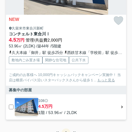
NEW
久留米市東合川新町
コンチェルト東合川Ⅰ
4.5
万円
管理/共益費2,000円
53.96㎡ (2LDK) /築44年 /5階建
久大本線「御井」駅 徒歩25分
西鉄甘木線「学校前」駅 徒歩29分
敷地内ごみ置き場
閑静な住宅地
公共下水
ご成約のお客様へ 10,000円キャッシュバックキャンペーン実施中！ 当
店は櫛原バイパス沿いスターバックスさんから徒歩１...
もっと見る
募集中の部屋
108◎
4.5万円
1階 / 53.96㎡ / 2LDK