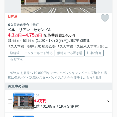
NEW
久留米市東合川新町
ベル リアン セカンドA
4.3
4.75
万円～
万円
管理/共益費1,400円
31.65㎡～53.36㎡ (1LDK～1K＋S(納戸)) /築7年 /3階建
久大本線「御井」駅 徒歩23分
久大本線「久留米大学前」駅 徒歩31分
駐輪場
インターネット対応
敷地内ごみ置き場
駐車2台可
公共下水
ご成約のお客様へ 10,000円キャッシュバックキャンペーン実施中！ 当
店は櫛原バイパス沿いスターバックスさんから徒歩１...
もっと見る
募集中の部屋
103
4.3万円
1階 / 31.65㎡ / 1K＋S(納戸)