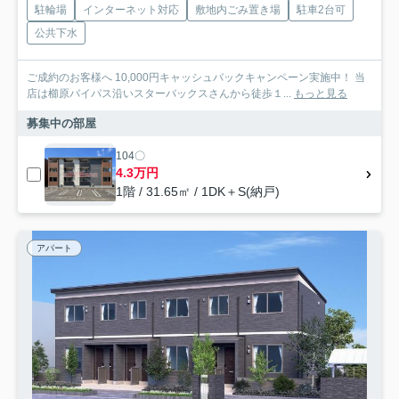
駐輪場
インターネット対応
敷地内ごみ置き場
駐車2台可
公共下水
ご成約のお客様へ 10,000円キャッシュバックキャンペーン実施中！ 当
店は櫛原バイパス沿いスターバックスさんから徒歩１...
もっと見る
募集中の部屋
104〇
4.3万円
1階 / 31.65㎡ / 1DK＋S(納戸)
アパート