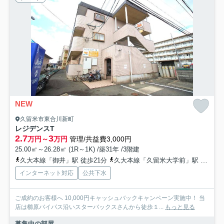
NEW
久留米市東合川新町
レジデンスT
2.7
3
万円～
万円
管理/共益費3,000円
25.00㎡～26.28㎡ (1R～1K) /築31年 /3階建
久大本線「御井」駅 徒歩21分
久大本線「久留米大学前」駅 徒歩29分
インターネット対応
公共下水
ご成約のお客様へ 10,000円キャッシュバックキャンペーン実施中！ 当
店は櫛原バイパス沿いスターバックスさんから徒歩１...
もっと見る
募集中の部屋