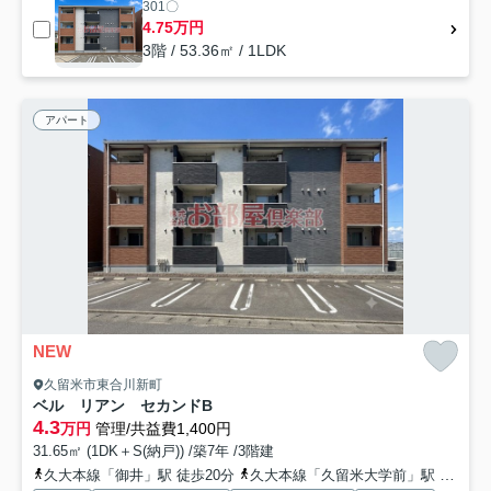
301〇
4.75万円
3階 / 53.36㎡ / 1LDK
アパート
NEW
久留米市東合川新町
ベル リアン セカンドB
4.3
万円
管理/共益費1,400円
31.65㎡ (1DK＋S(納戸)) /築7年 /3階建
久大本線「御井」駅 徒歩20分
久大本線「久留米大学前」駅 徒歩31分