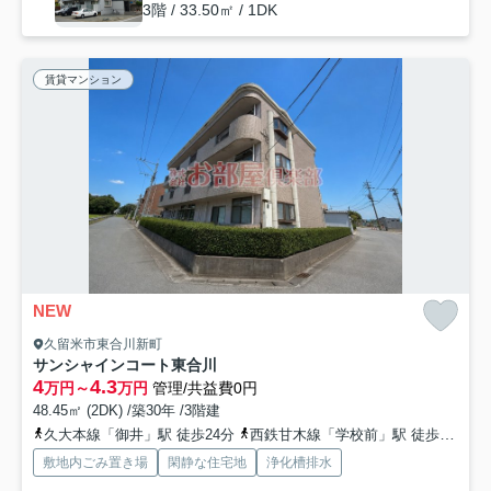
3階 / 33.50㎡ / 1DK
賃貸マンション
NEW
久留米市東合川新町
サンシャインコート東合川
4
4.3
万円～
万円
管理/共益費0円
48.45㎡ (2DK) /築30年 /3階建
久大本線「御井」駅 徒歩24分
西鉄甘木線「学校前」駅 徒歩31分
敷地内ごみ置き場
閑静な住宅地
浄化槽排水