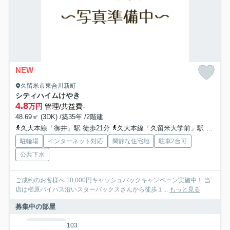
NEW
久留米市東合川新町
シティハイムけやき
4.8
万円
管理/共益費-
48.69㎡ (3DK) /築35年 /2階建
久大本線「御井」駅 徒歩21分
久大本線「久留米大学前」駅 徒歩31分
駐輪場
インターネット対応
閑静な住宅地
駐車2台可
公共下水
ご成約のお客様へ 10,000円キャッシュバックキャンペーン実施中！ 当
店は櫛原バイパス沿いスターバックスさんから徒歩１...
もっと見る
募集中の部屋
103