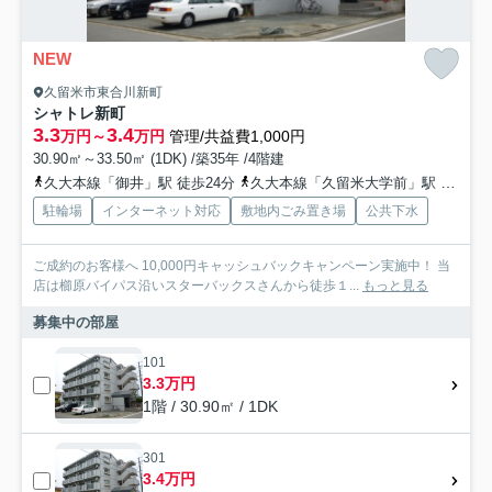
NEW
久留米市東合川新町
シャトレ新町
3.3
3.4
万円～
万円
管理/共益費1,000円
30.90㎡～33.50㎡ (1DK) /築35年 /4階建
久大本線「御井」駅 徒歩24分
久大本線「久留米大学前」駅 徒歩30分
駐輪場
インターネット対応
敷地内ごみ置き場
公共下水
ご成約のお客様へ 10,000円キャッシュバックキャンペーン実施中！ 当
店は櫛原バイパス沿いスターバックスさんから徒歩１...
もっと見る
募集中の部屋
101
3.3万円
1階 / 30.90㎡ / 1DK
301
3.4万円