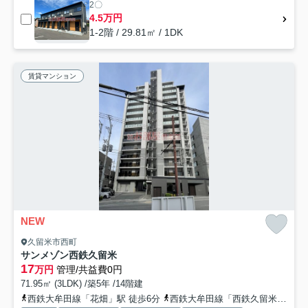
2〇
4.5万円
1-2階 / 29.81㎡ / 1DK
賃貸マンション
NEW
久留米市西町
サンメゾン西鉄久留米
17
万円
管理/共益費0円
71.95㎡ (3LDK) /築5年 /14階建
西鉄大牟田線「花畑」駅 徒歩6分
西鉄大牟田線「西鉄久留米」駅 徒歩9分