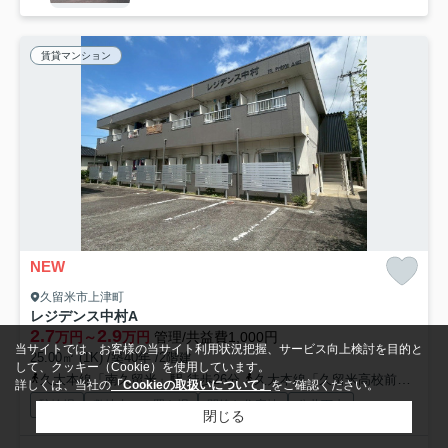
賃貸マンション
NEW
久留米市上津町
レジデンス中村A
2.7
2.9
万円～
万円
管理/共益費1,000円
当サイトでは、お客様の当サイト利用状況把握、サービス向上検討を目的と
25.00㎡ (1K) /築40年 /2階建
して、クッキー（Cookie）を使用しています。
久大本線「南久留米」駅 徒歩26分
久大本線「久留米高校前」駅 徒歩28分
詳しくは、当社の
「Cookieの取扱いについて」
をご確認ください。
駐輪場
敷地内ごみ置き場
閑静な住宅地
公共下水
閉じる