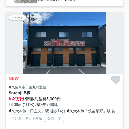
アパート
NEW
久留米市田主丸町豊城
Soranji B棟
5.2
万円
管理/共益費3,000円
43.06㎡ (1LDK) /築2年 /2階建
久大本線「田主丸」駅 徒歩14分
久大本線「筑後草野」駅 徒歩81分
インターネット対応
公共下水