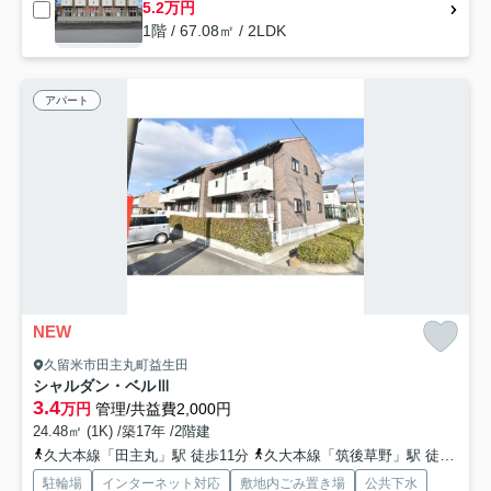
5.2万円
1階 / 67.08㎡ / 2LDK
アパート
NEW
久留米市田主丸町益生田
シャルダン・ベルⅢ
3.4
万円
管理/共益費2,000円
24.48㎡ (1K) /築17年 /2階建
久大本線「田主丸」駅 徒歩11分
久大本線「筑後草野」駅 徒歩66分
駐輪場
インターネット対応
敷地内ごみ置き場
公共下水