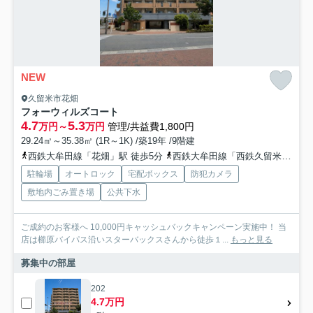
NEW
久留米市花畑
フォーウィルズコート
4.7
5.3
万円～
万円
管理/共益費1,800円
29.24㎡～35.38㎡ (1R～1K) /築19年 /9階建
西鉄大牟田線「花畑」駅 徒歩5分
西鉄大牟田線「西鉄久留米」駅 徒歩12分
駐輪場
オートロック
宅配ボックス
防犯カメラ
敷地内ごみ置き場
公共下水
ご成約のお客様へ 10,000円キャッシュバックキャンペーン実施中！ 当
店は櫛原バイパス沿いスターバックスさんから徒歩１...
もっと見る
募集中の部屋
202
4.7万円