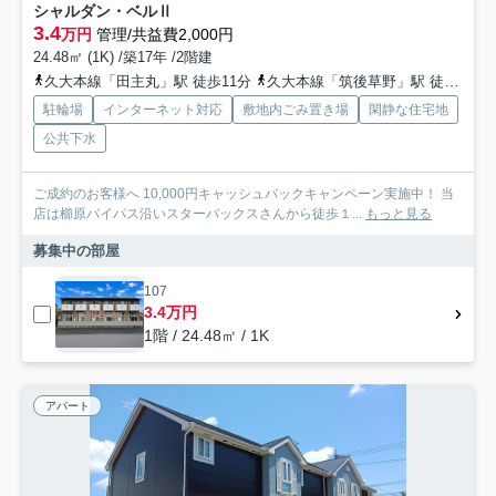
シャルダン・ベルⅡ
3.4
万円
管理/共益費2,000円
24.48㎡ (1K) /築17年 /2階建
久大本線「田主丸」駅 徒歩11分
久大本線「筑後草野」駅 徒歩66分
駐輪場
インターネット対応
敷地内ごみ置き場
閑静な住宅地
公共下水
ご成約のお客様へ 10,000円キャッシュバックキャンペーン実施中！ 当
店は櫛原バイパス沿いスターバックスさんから徒歩１...
もっと見る
募集中の部屋
107
3.4万円
1階 / 24.48㎡ / 1K
アパート