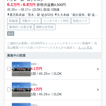
6.1
6.8
万円～
万円
管理/共益費4,500円
45.29㎡～58.17㎡ (2LDK) /新築 /2階建
鹿児島本線「荒木」駅 徒歩53分
久大本線「南久留米」駅 徒歩57分
駐輪場
宅配ボックス
インターネット対応
防犯カメラ
敷地内ごみ置き場
閑静な住宅地
新築
ご成約のお客様へ 10,000円キャッシュバックキャンペーン実施中！ 当
店は櫛原バイパス沿いスターバックスさんから徒歩１...
もっと見る
募集中の部屋
103〇
6.1万円
1階 / 45.29㎡ / 2LDK
105○
6.1万円
1階 / 45.29㎡ / 2LDK
101○