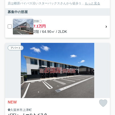
店は櫛原バイパス沿いスターバックスさんから徒歩１...
もっと見る
募集中の部屋
208〇
7.1万円
2階 / 64.90㎡ / 2LDK
アパート
NEW
久留米市上津町
パドレ ムールトメスク