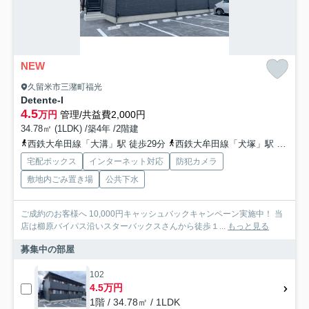
NEW
久留米市三潴町福光
Detente-I
4.5
万円
管理/共益費2,000円
34.78㎡ (1LDK) /築4年 /2階建
西鉄大牟田線「大溝」駅 徒歩29分
西鉄大牟田線「犬塚」駅 徒歩30分
宅配ボックス
インターネット対応
防犯カメラ
敷地内ごみ置き場
公共下水
ご成約のお客様へ 10,000円キャッシュバックキャンペーン実施中！ 当
店は櫛原バイパス沿いスターバックスさんから徒歩１...
もっと見る
募集中の部屋
102
4.5万円
1階 / 34.78㎡ / 1LDK