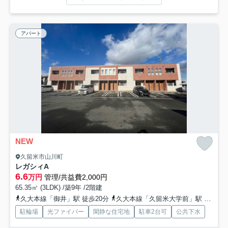
アパート
NEW
久留米市山川町
レガシィA
6.6
万円
管理/共益費2,000円
65.35㎡ (3LDK) /築9年 /2階建
久大本線「御井」駅 徒歩20分
久大本線「久留米大学前」駅 徒歩39分
駐輪場
光ファイバー
閑静な住宅地
駐車2台可
公共下水