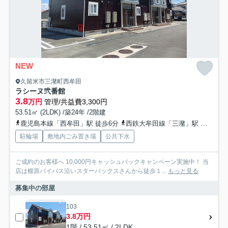
NEW
久留米市三潴町西牟田
ラシーヌ弐番館
3.8
万円
管理/共益費3,300円
53.51㎡ (2LDK) /築24年 /2階建
鹿児島本線「西牟田」駅 徒歩6分
西鉄大牟田線「三潴」駅 徒歩39分
駐輪場
敷地内ごみ置き場
公共下水
ご成約のお客様へ 10,000円キャッシュバックキャンペーン実施中！ 当
店は櫛原バイパス沿いスターバックスさんから徒歩１...
もっと見る
募集中の部屋
103
3.8万円
1階 / 53.51㎡ / 2LDK