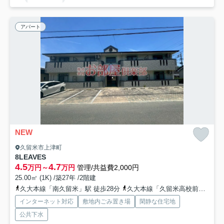
アパート
NEW
久留米市上津町
8LEAVES
4.5
4.7
万円～
万円
管理/共益費2,000円
25.00㎡ (1K) /築27年 /2階建
久大本線「南久留米」駅 徒歩28分
久大本線「久留米高校前」駅 徒歩30分
インターネット対応
敷地内ごみ置き場
閑静な住宅地
公共下水