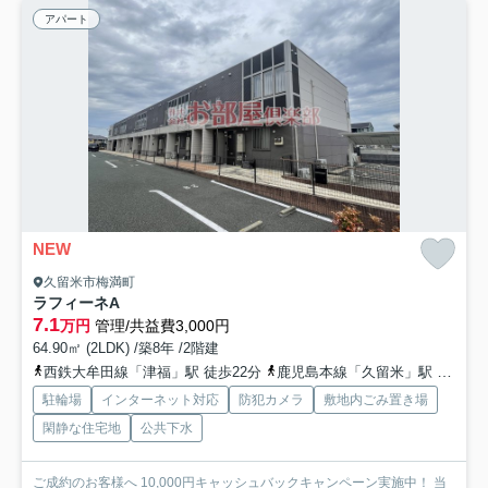
アパート
NEW
久留米市梅満町
ラフィーネA
7.1
万円
管理/共益費3,000円
64.90㎡ (2LDK) /築8年 /2階建
西鉄大牟田線「津福」駅 徒歩22分
鹿児島本線「久留米」駅 徒歩25分
駐輪場
インターネット対応
防犯カメラ
敷地内ごみ置き場
閑静な住宅地
公共下水
ご成約のお客様へ 10,000円キャッシュバックキャンペーン実施中！ 当