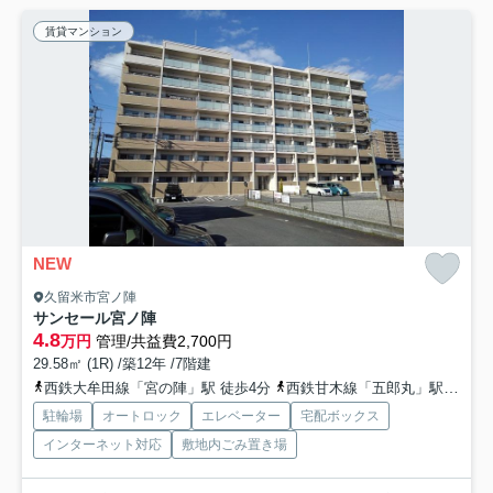
賃貸マンション
NEW
久留米市宮ノ陣
サンセール宮ノ陣
4.8
万円
管理/共益費2,700円
29.58㎡ (1R) /築12年 /7階建
西鉄大牟田線「宮の陣」駅 徒歩4分
西鉄甘木線「五郎丸」駅 徒歩10分
駐輪場
オートロック
エレベーター
宅配ボックス
インターネット対応
敷地内ごみ置き場