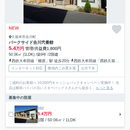
NEW
久留米市合川町
パークサイド合川弐番館
5.4
万円
管理/共益費1,800円
50.06㎡ (1LDK) /築9年 /2階建
西鉄大牟田線「櫛原」駅 徒歩20分
西鉄大牟田線「西鉄久留米」駅 徒歩21分
インターネット対応
敷地内ごみ置き場
公共下水
ご成約のお客様へ 10,000円キャッシュバックキャンペーン実施中！ 当
店は櫛原バイパス沿いスターバックスさんから徒歩１...
もっと見る
募集中の部屋
102
5.4万円
1階 / 50.06㎡ / 1LDK