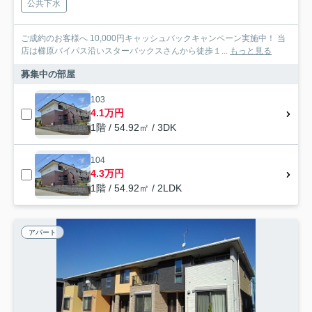
公共下水
ご成約のお客様へ 10,000円キャッシュバックキャンペーン実施中！ 当
店は櫛原バイパス沿いスターバックスさんから徒歩１...
もっと見る
募集中の部屋
103
4.1万円
1階 / 54.92㎡ / 3DK
104
4.3万円
1階 / 54.92㎡ / 2LDK
アパート