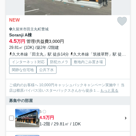
NEW
久留米市田主丸町豊城
Soranji A棟
4.5
万円
管理/共益費3,000円
29.81㎡ (1DK) /築2年 /2階建
久大本線「田主丸」駅 徒歩14分
久大本線「筑後草野」駅 徒歩81分
インターネット対応
防犯カメラ
敷地内ごみ置き場
閑静な住宅地
公共下水
ご成約のお客様へ 10,000円キャッシュバックキャンペーン実施中！ 当
店は櫛原バイパス沿いスターバックスさんから徒歩１...
もっと見る
募集中の部屋
5 〇
4.5万円
1-2階 / 29.81㎡ / 1DK