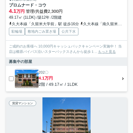
プロムナード・コウ
4.1
万円
管理/共益費2,300円
49.17㎡ (1LDK) /築12年 /2階建
久大本線「久留米大学前」駅 徒歩16分
久大本線「南久留米」駅 徒歩28分
駐輪場
敷地内ごみ置き場
公共下水
ご成約のお客様へ 10,000円キャッシュバックキャンペーン実施中！ 当
店は櫛原バイパス沿いスターバックスさんから徒歩１...
もっと見る
募集中の部屋
202〇
4.1万円
2階 / 49.17㎡ / 1LDK
賃貸マンション