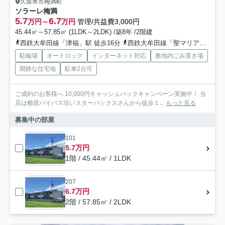
久留米市梅満町
ソラーレ梅満
5.7
6.7
万円～
万円
管理/共益費3,000円
45.44㎡～57.85㎡ (1LDK～2LDK) /築8年 /2階建
西鉄大牟田線「津福」駅 徒歩16分
西鉄大牟田線「聖マリア病院前」駅 徒歩24分
駐輪場
オートロック
インターネット対応
敷地内ごみ置き場
閑静な住宅地
駐車2台可
ご成約のお客様へ 10,000円キャッシュバックキャンペーン実施中！ 当
店は櫛原バイパス沿いスターバックスさんから徒歩１...
もっと見る
募集中の部屋
101
5.7万円
1階 / 45.44㎡ / 1LDK
207
6.7万円
2階 / 57.85㎡ / 2LDK