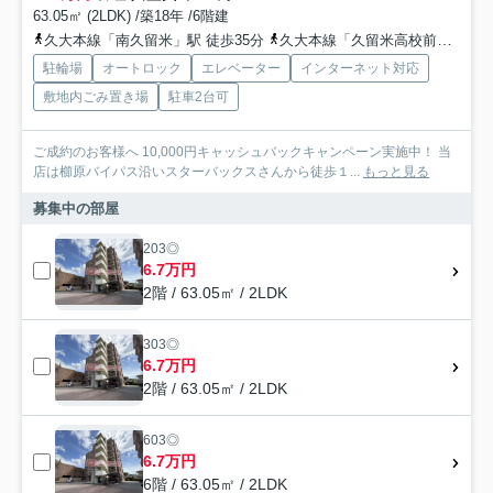
63.05㎡ (2LDK) /築18年 /6階建
久大本線「南久留米」駅 徒歩35分
久大本線「久留米高校前」駅 徒歩36分
駐輪場
オートロック
エレベーター
インターネット対応
敷地内ごみ置き場
駐車2台可
ご成約のお客様へ 10,000円キャッシュバックキャンペーン実施中！ 当
店は櫛原バイパス沿いスターバックスさんから徒歩１...
もっと見る
募集中の部屋
203◎
6.7万円
2階 / 63.05㎡ / 2LDK
303◎
6.7万円
2階 / 63.05㎡ / 2LDK
603◎
6.7万円
6階 / 63.05㎡ / 2LDK