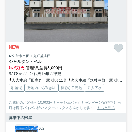
NEW
久留米市田主丸町益生田
シャルダン・ベルⅠ
5.2
万円
管理/共益費3,000円
67.08㎡ (2LDK) /築17年 /2階建
久大本線「田主丸」駅 徒歩11分
久大本線「筑後草野」駅 徒歩66分
駐輪場
敷地内ごみ置き場
閑静な住宅地
公共下水
ご成約のお客様へ 10,000円キャッシュバックキャンペーン実施中！ 当
店は櫛原バイパス沿いスターバックスさんから徒歩１...
もっと見る
募集中の部屋
102