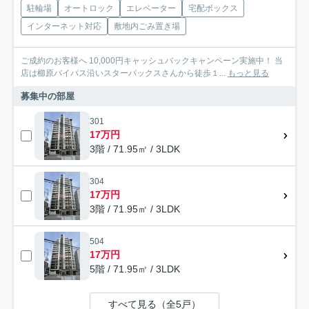
駐輪場
オートロック
エレベーター
宅配ボックス
インターネット対応
敷地内ごみ置き場
ご成約のお客様へ 10,000円キャッシュバックキャンペーン実施中！ 当
店は櫛原バイパス沿いスターバックスさんから徒歩１...
もっと見る
募集中の部屋
301
17万円
3階 / 71.95㎡ / 3LDK
304
17万円
3階 / 71.95㎡ / 3LDK
504
17万円
5階 / 71.95㎡ / 3LDK
すべて見る（全5戸）