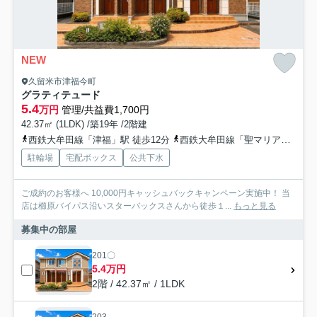
NEW
久留米市津福今町
グラティテュード
5.4
万円
管理/共益費1,700円
42.37㎡ (1LDK) /築19年 /2階建
西鉄大牟田線「津福」駅 徒歩12分
西鉄大牟田線「聖マリア病院前」駅 徒歩20分
駐輪場
宅配ボックス
公共下水
ご成約のお客様へ 10,000円キャッシュバックキャンペーン実施中！ 当
店は櫛原バイパス沿いスターバックスさんから徒歩１...
もっと見る
募集中の部屋
201〇
5.4万円
2階 / 42.37㎡ / 1LDK