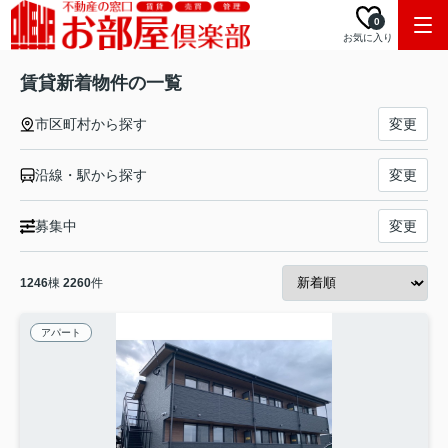
0
お気に入り
賃貸新着物件の一覧
市区町村から探す
変更
沿線・駅から探す
変更
募集中
変更
1246
棟
2260
件
アパート