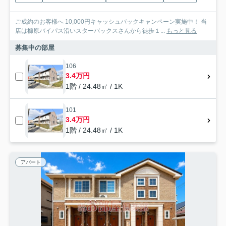
ご成約のお客様へ 10,000円キャッシュバックキャンペーン実施中！ 当
店は櫛原バイパス沿いスターバックスさんから徒歩１...
もっと見る
募集中の部屋
106
3.4万円
1階 / 24.48㎡ / 1K
101
3.4万円
1階 / 24.48㎡ / 1K
アパート