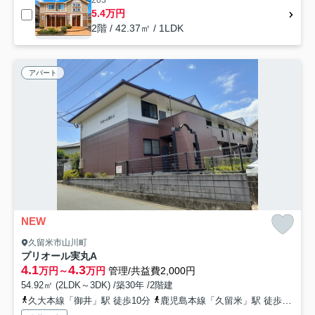
203
5.4万円
2階 / 42.37㎡ / 1LDK
アパート
NEW
久留米市山川町
プリオール実丸A
4.1
4.3
万円～
万円
管理/共益費2,000円
54.92㎡ (2LDK～3DK) /築30年 /2階建
久大本線「御井」駅 徒歩10分
鹿児島本線「久留米」駅 徒歩28分