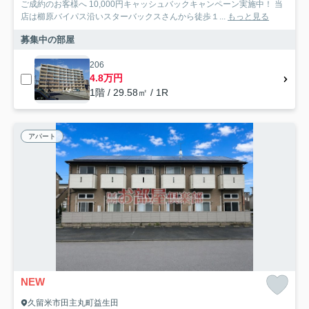
ご成約のお客様へ 10,000円キャッシュバックキャンペーン実施中！ 当
店は櫛原バイパス沿いスターバックスさんから徒歩１...
もっと見る
募集中の部屋
206
4.8万円
1階 / 29.58㎡ / 1R
アパート
NEW
久留米市田主丸町益生田