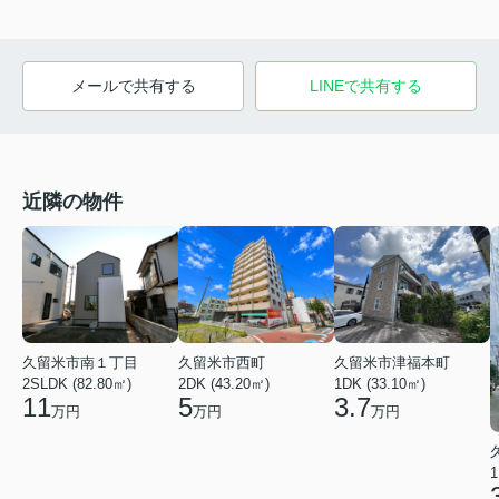
メールで共有する
LINEで共有する
近隣の物件
久留米市南１丁目
久留米市西町
久留米市津福本町
2SLDK (82.80㎡)
2DK (43.20㎡)
1DK (33.10㎡)
11
5
3.7
万円
万円
万円
1