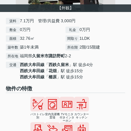
【外観】
7.1万円 管理/共益費 3,000円
賃料
0万円
0万円
敷金
礼金
32.76㎡
1LDK
面積
間取り
築1年未満
2階/15階建
築年数
所在階
福岡県
久留米市
諏訪野町
2‐2
所在地
西鉄大牟田線
「
西鉄久留米
」駅 徒歩4分
交通
西鉄大牟田線
「
花畑
」駅 徒歩15分
西鉄大牟田線
「
櫛原
」駅 徒歩15分
物件の特徴
バストイレ
室内洗濯機
TVモニタ
カウンター
別
置場
付きインタ
キッチン
ーホン