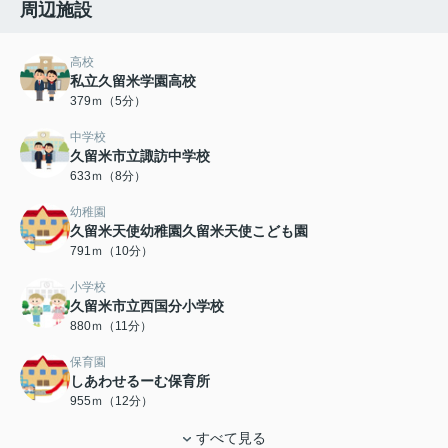
周辺施設
高校
私立久留米学園高校
379ｍ（5分）
中学校
久留米市立諏訪中学校
633ｍ（8分）
幼稚園
久留米天使幼稚園久留米天使こども園
791ｍ（10分）
小学校
久留米市立西国分小学校
880ｍ（11分）
保育園
しあわせるーむ保育所
955ｍ（12分）
すべて見る