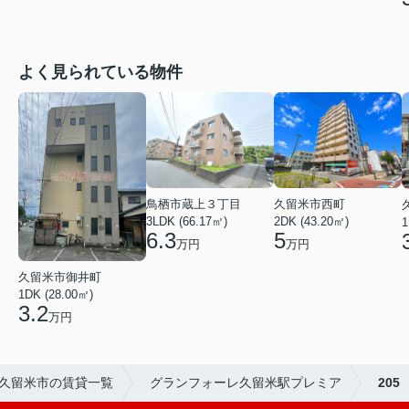
よく見られている物件
鳥栖市蔵上３丁目
久留米市西町
3LDK (66.17㎡)
2DK (43.20㎡)
1
6.3
5
万円
万円
久留米市御井町
1DK (28.00㎡)
3.2
万円
久留米市の賃貸一覧
グランフォーレ久留米駅プレミア
205