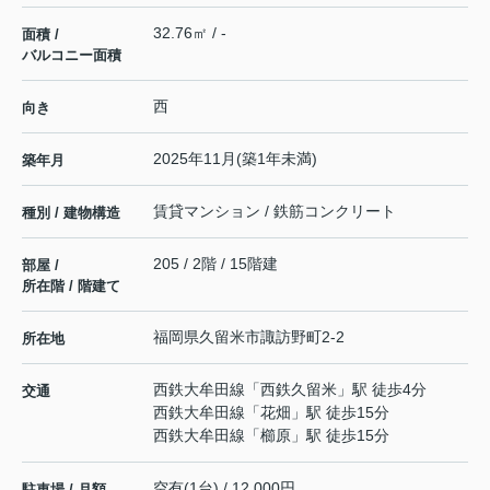
32.76㎡ / -
面積 /
バルコニー面積
西
向き
2025年11月(築1年未満)
築年月
賃貸マンション / 鉄筋コンクリート
種別 / 建物構造
205 / 2階 / 15階建
部屋 /
所在階 / 階建て
福岡県
久留米市
諏訪野町
2‐2
所在地
西鉄大牟田線
「
西鉄久留米
」駅 徒歩4分
交通
西鉄大牟田線
「
花畑
」駅 徒歩15分
西鉄大牟田線
「
櫛原
」駅 徒歩15分
空有(1台) / 12,000円
駐車場 / 月額