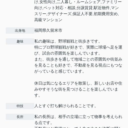
け,女性向け,二人暮し・ルームシェア,ファミリー
向け,ペット対応・相談,分譲賃貸,駅近物件,マン
スリー,デザイナーズ,保証人不要,初期費用安め,
高級マンション
福岡県久留米市
出身地
私の趣味は、野球観戦と街歩きです。
趣味
特にプロ野球観戦が好きで、実際に球場へ足を運
び、試合の雰囲気を楽しんでいます。
また、街歩きを通して地域ごとの雰囲気や街並み
を見ることも好きで、不動産を見る視点にもつな
がっていると感じています。
休日は気になるエリアを散策し、新しいお店や住
みやすそうな街を見つけることを楽しんでいま
す。
人とすぐ打ち解けられることです。
特技
私の長所は、相手の立場に立って物事を考えられ
長所
る点です。