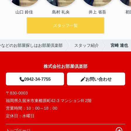
山口 鈴佳
島村 礼央
井上 省吾
初
スタッフ一覧
ンなどのお部屋探しはお部屋倶楽部
スタッフ紹介
宮崎 達也
株式会社お部屋倶楽部
0942-34-7755
お問い合わせ
〒830-0003
福岡県久留米市東櫛原町42-3 マンションR 2階
営業時間：
10：00～18：00
定休日：
水曜日
トップページ