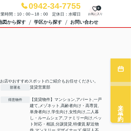
0942-34-7755
0
業時間：10：00～18：00 定休日：水曜日
お気に入り
地図から探す
学区から探す
お問い合わせ
お店やおすすめスポットのご紹介もお任せください。
賃貸営業部
部署名
【賃貸物件】マンション,アパート,一戸
得意物件
来店予約
建て,メゾネット,高齢者向け・高専賃,
単身者向け,学生向け,女性向け,二人暮
し・ルームシェア,ファミリー向け,ペッ
ト対応・相談,分譲賃貸,特優賃,駅近物
件,マンスリー,デザイナーズ,保証人不