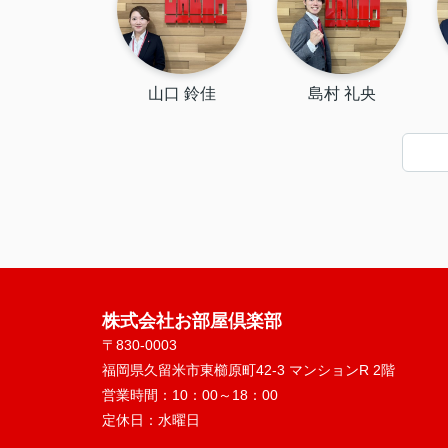
山口 鈴佳
島村 礼央
株式会社お部屋倶楽部
〒830-0003
福岡県久留米市東櫛原町42-3 マンションR 2階
営業時間：
10：00～18：00
定休日：
水曜日