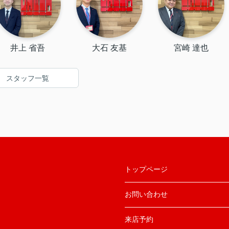
井上 省吾
大石 友基
宮崎 達也
スタッフ一覧
トップページ
お問い合わせ
来店予約