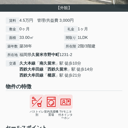
【外観】
4.5万円 管理/共益費 3,000円
賃料
0ヶ月
1ヶ月
敷金
礼金
33.00㎡
1LDK
面積
間取り
築38年
2階/3階建
築年数
所在階
福岡県
久留米市
野中町
1231-2
所在地
久大本線
「
南久留米
」駅 徒歩10分
交通
西鉄大牟田線
「
西鉄久留米
」駅 徒歩14分
西鉄大牟田線
「
櫛原
」駅 徒歩21分
物件の特徴
バストイレ
室内洗濯機
TVモニタ
別
置場
付きインタ
ーホン
セールスポイント