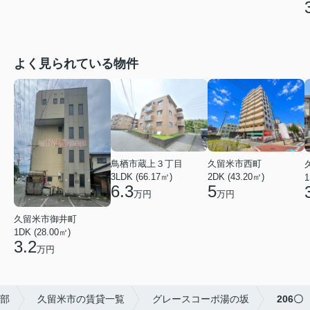
よく見られている物件
鳥栖市蔵上３丁目
久留米市西町
3LDK (66.17㎡)
2DK (43.20㎡)
1
6.3
5
万円
万円
久留米市御井町
1DK (28.00㎡)
3.2
万円
部
久留米市の賃貸一覧
グレースコーポ湯の坂
206〇