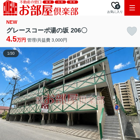
0
お気に入り
NEW
グレースコーポ湯の坂 206〇
4.5
万円
管理/共益費 3,000円
1
/
30