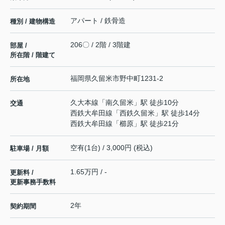
アパート / 鉄骨造
種別 / 建物構造
206〇 / 2階 / 3階建
部屋 /
所在階 / 階建て
福岡県
久留米市
野中町
1231-2
所在地
久大本線
「
南久留米
」駅 徒歩10分
交通
西鉄大牟田線
「
西鉄久留米
」駅 徒歩14分
西鉄大牟田線
「
櫛原
」駅 徒歩21分
空有(1台) / 3,000円 (税込)
駐車場 / 月額
1.65万円 / -
更新料 /
更新事務手数料
2年
契約期間