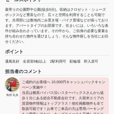
最寄りの公園野中公園(徒歩5分)。収納はクロゼット・シューズ
ボックスなど豊富なので、広々と空間を利用することも可能で
す。共用部には敷地内ごみ置き場・バイク置場などが揃っており
ます。アパートタイプのお部屋です。住まいには、いろいろな条
件が組み合わさっています。その中から、ご自身の必要な要素を
持ち合わせた物件を選びましょう。そんな物件探しを当社にお任
せください。
ポイント
通風良好
全居室6帖以上
2駅利用可
駐輪場
即入居可
担当者のコメント
ご成約のお客様へ 10,000円キャッシュバックキャン
ペーン実施中！
当店は櫛原バイパス沿いスターバックスさんから徒
島村 礼央
歩１分にある総合不動産会社です。久留米エリアの
賃貸物件情報はトップクラス！他社掲載物件も全て
取扱可能です！お車でご来店の方は専用パーキング