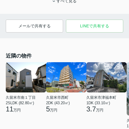
すべて見る
メールで共有する
LINEで共有する
近隣の物件
久留米市南１丁目
久留米市西町
久留米市津福本町
2SLDK (82.80㎡)
2DK (43.20㎡)
1DK (33.10㎡)
11
5
3.7
万円
万円
万円
1