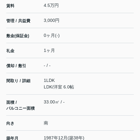
4.5万円
賃料
3,000円
管理 / 共益費
0ヶ月(-)
敷金(保証金)
1ヶ月
礼金
- / -
償却 / 敷引
1LDK
間取り / 詳細
LDK
/
洋室 6.0帖
33.00㎡ / -
面積 /
バルコニー面積
南
向き
1987年12月(築38年)
築年月