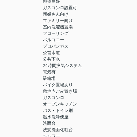
眺望良好
ガスコンロ設置可
新婚さん向け
ファミリー向け
室内洗濯機置場
フローリング
バルコニー
プロパンガス
公営水道
公共下水
24時間換気システム
電気有
駐輪場
バイク置場あり
敷地内ごみ置き場
ガスコンロ
オープンキッチン
バス・トイレ別
温水洗浄便座
洗面台
洗髪洗面化粧台
シャワー