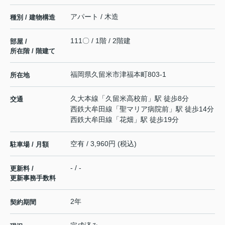
アパート / 木造
種別 / 建物構造
111〇 / 1階 / 2階建
部屋 /
所在階 / 階建て
福岡県
久留米市
津福本町
803-1
所在地
久大本線
「
久留米高校前
」駅 徒歩8分
交通
西鉄大牟田線
「
聖マリア病院前
」駅 徒歩14分
西鉄大牟田線
「
花畑
」駅 徒歩19分
空有 / 3,960円 (税込)
駐車場 / 月額
- / -
更新料 /
更新事務手数料
2年
契約期間