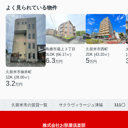
よく見られている物件
鳥栖市蔵上３丁目
久留米市西町
3LDK (66.17㎡)
2DK (43.20㎡)
1
6.3
5
万円
万円
久留米市御井町
1DK (28.00㎡)
3.2
万円
久留米市の賃貸一覧
サクラヴィラージュ津福
111〇
株式会社お部屋倶楽部