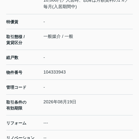
10,000円／入居時、以降は月額賃料の1％／
毎月(入居期間中)
-
特優賃
一般媒介 / 一般
取引態様 /
賃貸区分
-
総戸数
104333943
物件番号
-
管理コード
2026年08月19日
取引条件の
有効期限
---
リフォーム
--
リノベーション