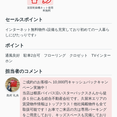
浴室乾燥機
ネット使用
料無料
セールスポイント
インターネット無料物件♪設備も充実しており初めての一人暮ら
しにぴたっりです♪
ポイント
通風良好
駐車2台可
フローリング
クロゼット
TVインター
ホン
担当者のコメント
ご成約のお客様へ 10,000円キャッシュバックキャン
ペーン実施中！
当店は櫛原バイパス沿いスターバックスさんから徒
島村 礼央
歩１分にある総合不動産会社です。久留米エリアの
賃貸物件情報はトップクラス！他社掲載物件も全て
取扱可能です！お車でご来店の方は専用パーキング
をご用意しており、キッズスペースも完備しており