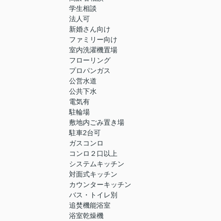
学生相談
法人可
新婚さん向け
ファミリー向け
室内洗濯機置場
フローリング
プロパンガス
公営水道
公共下水
電気有
駐輪場
敷地内ごみ置き場
駐車2台可
ガスコンロ
コンロ２口以上
システムキッチン
対面式キッチン
カウンターキッチン
バス・トイレ別
追焚機能浴室
浴室乾燥機