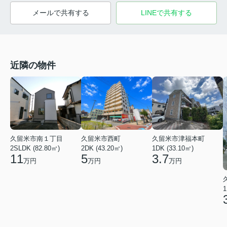
メールで共有する
LINEで共有する
近隣の物件
久留米市南１丁目
久留米市西町
久留米市津福本町
2SLDK (82.80㎡)
2DK (43.20㎡)
1DK (33.10㎡)
11
5
3.7
万円
万円
万円
1