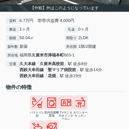
【外観】外はこのようになっています
6.7万円 管理/共益費 4,000円
賃料
1ヶ月
0ヶ月
敷金
礼金
50.04㎡
2LDK
面積
間取り
新築
1階/2階建
築年数
所在階
福岡県
久留米市
津福本町
803-1
所在地
久大本線
「
久留米高校前
」駅 徒歩8分
交通
西鉄大牟田線
「
聖マリア病院前
」駅 徒歩14分
西鉄大牟田線
「
花畑
」駅 徒歩19分
物件の特徴
バストイレ
室内洗濯機
TVモニタ
カウンター
別
置場
付きインタ
キッチン
ーホン