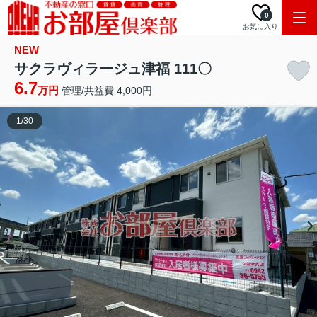
0
お気に入り
NEW
サクラヴィラージュ津福 111〇
6.7
万円
管理/共益費 4,000円
1
/
30