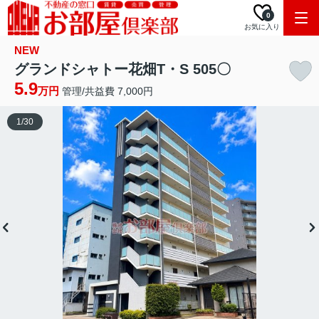
0
お気に入り
NEW
グランドシャトー花畑T・S 505〇
5.9
万円
管理/共益費 7,000円
1
/
30