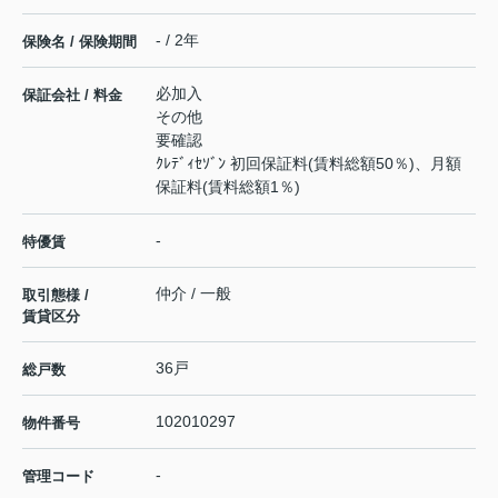
- / 2年
保険名 / 保険期間
必加入
保証会社 / 料金
その他
要確認
ｸﾚﾃﾞｨｾｿﾞﾝ 初回保証料(賃料総額50％)、月額
保証料(賃料総額1％)
-
特優賃
仲介 / 一般
取引態様 /
賃貸区分
36戸
総戸数
102010297
物件番号
-
管理コード