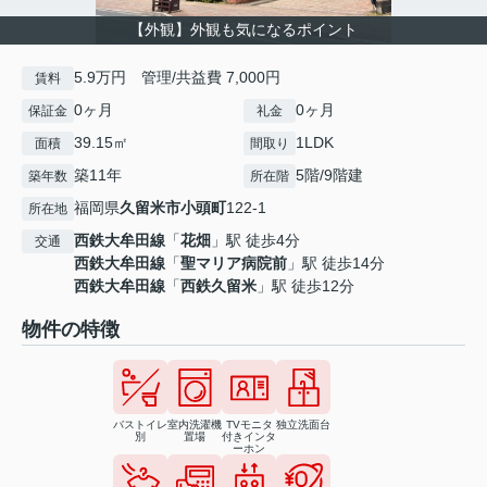
【外観】外観も気になるポイント
5.9万円 管理/共益費 7,000円
賃料
0ヶ月
0ヶ月
保証金
礼金
39.15㎡
1LDK
面積
間取り
築11年
5階/9階建
築年数
所在階
福岡県
久留米市
小頭町
122-1
所在地
西鉄大牟田線
「
花畑
」駅 徒歩4分
交通
西鉄大牟田線
「
聖マリア病院前
」駅 徒歩14分
西鉄大牟田線
「
西鉄久留米
」駅 徒歩12分
物件の特徴
バストイレ
室内洗濯機
TVモニタ
独立洗面台
別
置場
付きインタ
ーホン