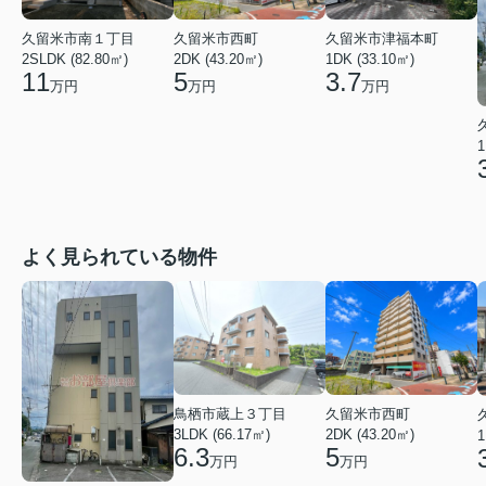
久留米市南１丁目
久留米市西町
久留米市津福本町
2SLDK (82.80㎡)
2DK (43.20㎡)
1DK (33.10㎡)
11
5
3.7
万円
万円
万円
1
よく見られている物件
鳥栖市蔵上３丁目
久留米市西町
3LDK (66.17㎡)
2DK (43.20㎡)
1
6.3
5
万円
万円