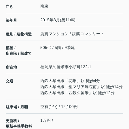
南東
向き
2015年3月(築11年)
築年月
賃貸マンション / 鉄筋コンクリート
種別 / 建物構造
505〇 / 5階 / 9階建
部屋 /
所在階 / 階建て
福岡県
久留米市
小頭町
122-1
所在地
西鉄大牟田線
「
花畑
」駅 徒歩4分
交通
西鉄大牟田線
「
聖マリア病院前
」駅 徒歩14分
西鉄大牟田線
「
西鉄久留米
」駅 徒歩12分
空有(1台) / 12,100円
駐車場 / 月額
1万円 / -
更新料 /
更新事務手数料