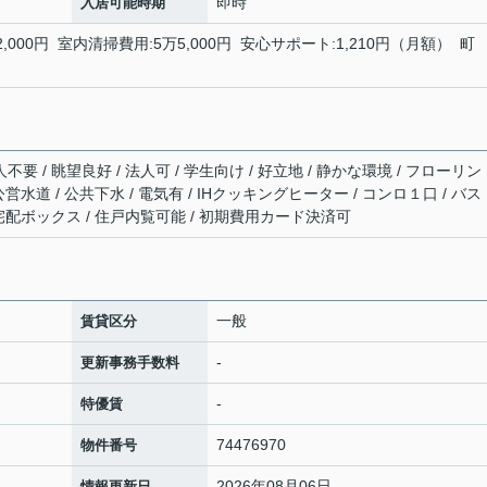
即時
入居可能時期
2,000円 室内清掃費用:5万5,000円 安心サポート:1,210円（月額） 町
不要 / 眺望良好 / 法人可 / 学生向け / 好立地 / 静かな環境 / フローリン
 公営水道 / 公共下水 / 電気有 / IHクッキングヒーター / コンロ１口 / バス
/ 宅配ボックス / 住戸内覧可能 / 初期費用カード決済可
一般
賃貸区分
-
更新事務手数料
-
特優賃
74476970
物件番号
2026年08月06日
情報更新日