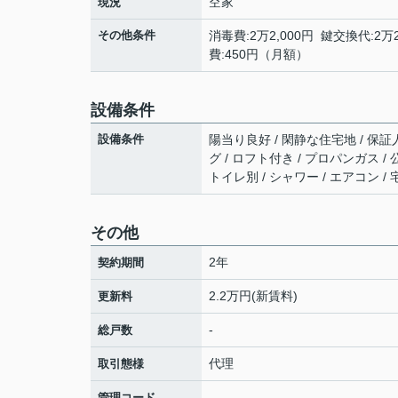
空家
現況
その他条件
消毒費:2万2,000円 鍵交換代:2万
費:450円（月額）
設備条件
設備条件
陽当り良好 / 閑静な住宅地 / 保証人
グ / ロフト付き / プロパンガス /
トイレ別 / シャワー / エアコン 
その他
2年
契約期間
2.2万円(新賃料)
更新料
-
総戸数
代理
取引態様
-
管理コード