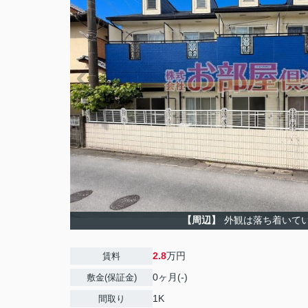
【周辺】
外観は落ち着いて
2.8
万円
賃料
0ヶ月(-)
敷金(保証金)
1K
間取り