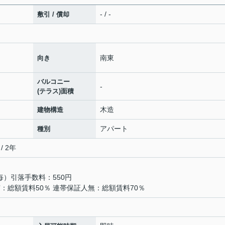
- / -
敷引 / 償却
南東
向き
バルコニー
-
(テラス)面積
木造
建物構造
アパート
種別
/ 2年
年毎）引落手数料：550円
：総額賃料50％ 連帯保証人無：総額賃料70％