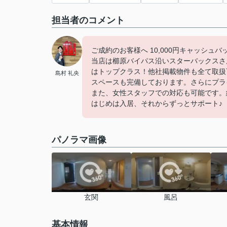
担当者のコメント
ご成約のお客様へ 10,000円キャッシュ
当店は櫛原バイパス沿いスターバックスさ
はトップクラス！他社掲載物件も全て取扱
島村 礼央
スペースも完備しております。さらにプラ
また、女性スタッフでの対応も可能です。
はじめは入居、それからずっとサポート♪
パノラマ画像
玄関
風呂
基本情報