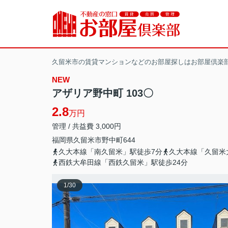
久留米市の賃貸マンションなどのお部屋探しはお部屋倶楽
NEW
アザリア野中町 103〇
2.8
万円
管理 / 共益費 3,000円
福岡県
久留米市
野中町
644
久大本線「南久留米」駅徒歩7分
久大本線「久留米
西鉄大牟田線「西鉄久留米」駅徒歩24分
1
/
30