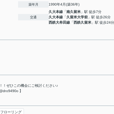
1990年4月(築36年)
築年月
久大本線
「
南久留米
」駅 徒歩7分
久大本線
「
久留米大学前
」駅 徒歩26分
交通
西鉄大牟田線
「
西鉄久留米
」駅 徒歩24
！！ぜひこの機会にご検討ください♪
o9490o 】
フローリング