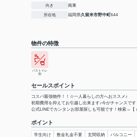
南東
向き
福岡県
久留米市
野中町
644
所在地
物件の特徴
バストイレ
別
セールスポイント
コスパ最強物件！！☆一人暮らしの方へおススメ♪
初期費用を抑えてお引越し出来ます♪今がチャンスです
公式LINEでカンタンお部屋探しも可能です！検索→【 @dr
ポイント
学生向け
敷金礼金不要
玄関収納
バルコニー