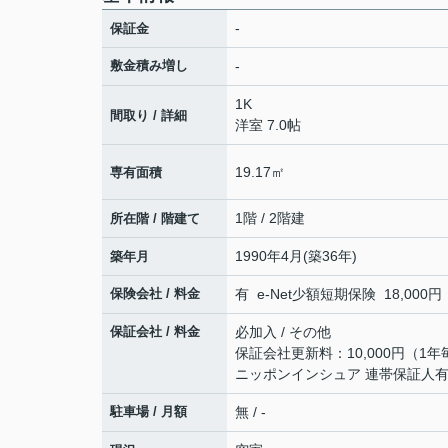
-
保証金
敷金積み増し
-
1K
間取り / 詳細
洋室 7.0帖
19.17㎡
専有面積
1階 / 2階建
所在階 / 階建て
1990年4月(築36年)
築年月
保険会社 / 料金
有 e-Net少額短期保険 18,000円 
保証会社 / 料金
必加入 / その他
保証会社更新料：10,000円（1
ニッポンインシュア 連帯保証人有
駐車場 / 月額
無 / -