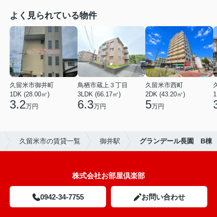
よく見られている物件
久留米市御井町
鳥栖市蔵上３丁目
久留米市西町
1DK (28.00㎡)
3LDK (66.17㎡)
2DK (43.20㎡)
1
3.2
6.3
5
万円
万円
万円
久留米市の賃貸一覧
御井駅
グランデール長園 B棟
株式会社お部屋倶楽部
0942-34-7755
お問い合わせ