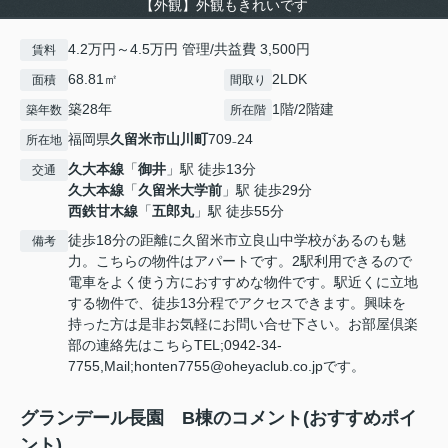
【外観】外観もきれいです
4.2万円～4.5万円 管理/共益費 3,500円
賃料
68.81㎡
2LDK
面積
間取り
築28年
1階/2階建
築年数
所在階
福岡県
久留米市
山川町
709₋24
所在地
久大本線
「
御井
」駅 徒歩13分
交通
久大本線
「
久留米大学前
」駅 徒歩29分
西鉄甘木線
「
五郎丸
」駅 徒歩55分
徒歩18分の距離に久留米市立良山中学校があるのも魅
備考
力。こちらの物件はアパートです。2駅利用できるので
電車をよく使う方におすすめな物件です。駅近くに立地
する物件で、徒歩13分程でアクセスできます。興味を
持った方は是非お気軽にお問い合せ下さい。お部屋倶楽
部の連絡先はこちらTEL;0942-34-
7755,Mail;honten7755@oheyaclub.co.jpです。
グランデール長園 B棟のコメント(おすすめポイ
ント)