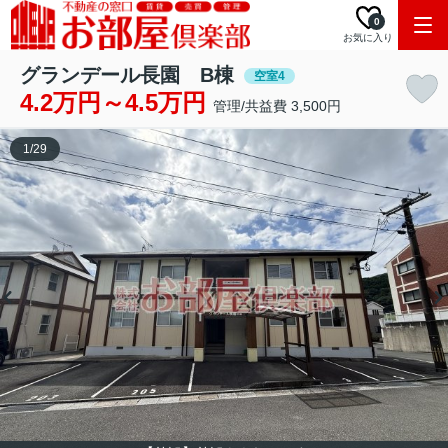
0
お気に入り
グランデール長園 B棟
空室4
4.2万円～4.5万円
管理/共益費 3,500円
1
/
29