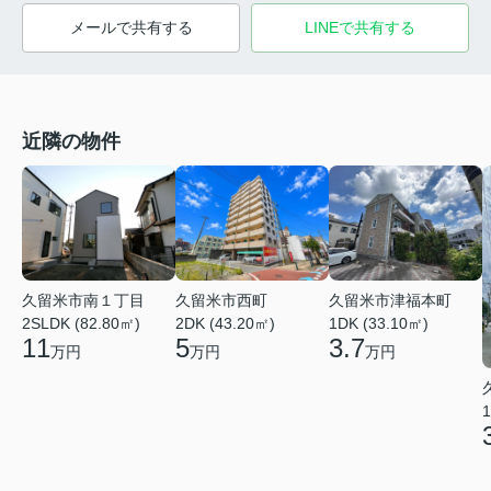
メールで共有する
LINEで共有する
近隣の物件
久留米市南１丁目
久留米市西町
久留米市津福本町
2SLDK (82.80㎡)
2DK (43.20㎡)
1DK (33.10㎡)
11
5
3.7
万円
万円
万円
1