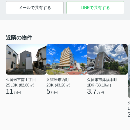
メールで共有する
LINEで共有する
近隣の物件
久留米市南１丁目
久留米市西町
久留米市津福本町
2SLDK (82.80㎡)
2DK (43.20㎡)
1DK (33.10㎡)
11
5
3.7
万円
万円
万円
1