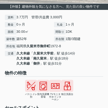
【外観】建物外観を気になさる方へ、見た目の良い物件です
3.7万円 管理/共益費 3,000円
賃料
0ヶ月
1ヶ月
敷金
礼金
30.00㎡
1DK
面積
間取り
築52年
1階/3階建
築年数
所在階
福岡県
久留米市
御井町
1972-8
所在地
久大本線
「
久留米大学前
」駅 徒歩14分
交通
久大本線
「
南久留米
」駅 徒歩18分
久大本線
「
御井
」駅 徒歩31分
物件の特徴
バストイレ
室内洗濯機
TVモニタ
独立洗面台
別
置場
付きインタ
ーホン
セールスポイント