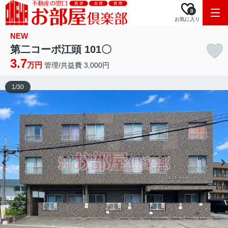
0
お気に入り
NEW
第二コーポ江頭 101〇
3.7
万円
管理/共益費 3,000円
1
/
30