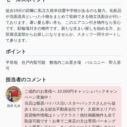
徒歩19分の距離に私立久留米信愛中学校があるのも魅力。化粧品
や洗面道具といった小物をまとめて収納できる独立洗面台が付い
ております。暑い夏も寒い冬も、このエアコン付き物件なら安心
です。駐輪場付きの物件です。新たな住まい探しを始める方、お
部屋倶楽部からお探しになりませんか。スタッフ一同サポートし
て参ります。
ポイント
平坦地
住戸内覧可能
敷地内ごみ置き場
バルコニー
即入居
可
担当者のコメント
ご成約のお客様へ 10,000円キャッシュバックキャン
ペーン実施中！
当店は櫛原バイパス沿いスターバックスさんから徒
島村 礼央
歩１分にある総合不動産会社です。久留米エリアの
賃貸物件情報はトップクラス！他社掲載物件も全て
取扱可能です！お車でご来店の方は専用パーキング