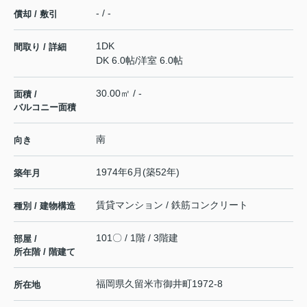
- / -
償却 / 敷引
1DK
間取り / 詳細
DK 6.0帖
/
洋室 6.0帖
30.00㎡ / -
面積 /
バルコニー面積
南
向き
1974年6月(築52年)
築年月
賃貸マンション / 鉄筋コンクリート
種別 / 建物構造
101〇 / 1階 / 3階建
部屋 /
所在階 / 階建て
福岡県
久留米市
御井町
1972-8
所在地