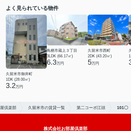
よく見られている物件
鳥栖市蔵上３丁目
久留米市西町
3LDK (66.17㎡)
2DK (43.20㎡)
1
6.3
5
万円
万円
久留米市御井町
1DK (28.00㎡)
3.2
万円
屋倶楽部
久留米市の賃貸一覧
第二コーポ江頭
101〇
株式会社お部屋倶楽部