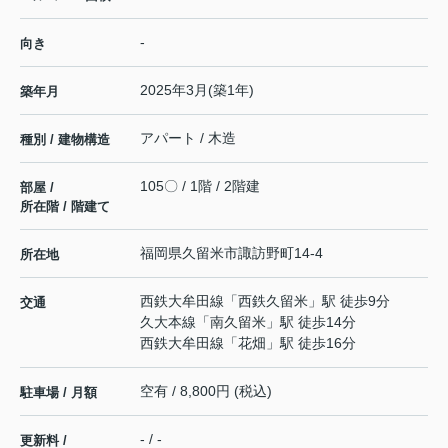
-
向き
2025年3月(築1年)
築年月
アパート / 木造
種別 / 建物構造
105〇 / 1階 / 2階建
部屋 /
所在階 / 階建て
福岡県
久留米市
諏訪野町
14-4
所在地
西鉄大牟田線
「
西鉄久留米
」駅 徒歩9分
交通
久大本線
「
南久留米
」駅 徒歩14分
西鉄大牟田線
「
花畑
」駅 徒歩16分
空有 / 8,800円 (税込)
駐車場 / 月額
- / -
更新料 /