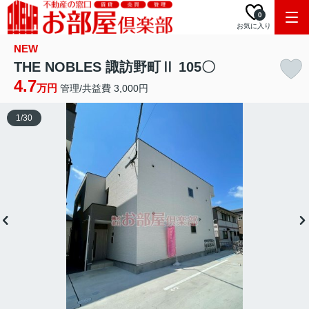
0
お気に入り
NEW
THE NOBLES 諏訪野町Ⅱ 105〇
4.7
万円
管理/共益費 3,000円
1
/
30