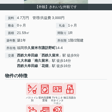
【外観】きれいな外観です
4.7万円 管理/共益費 3,000円
賃料
0ヶ月
1ヶ月
敷金
礼金
21.59㎡
1R
面積
間取り
築1年
1階/2階建
築年数
所在階
福岡県
久留米市
諏訪野町
14-4
所在地
西鉄大牟田線
「
西鉄久留米
」駅 徒歩9分
交通
久大本線
「
南久留米
」駅 徒歩14分
西鉄大牟田線
「
花畑
」駅 徒歩16分
物件の特徴
バストイレ
室内洗濯機
TVモニタ
独立洗面台
別
置場
付きインタ
ーホン