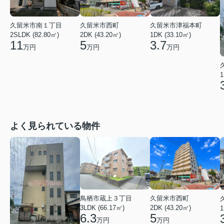
久留米市南１丁目
久留米市西町
久留米市津福本町
2SLDK (82.80㎡)
2DK (43.20㎡)
1DK (33.10㎡)
11
5
3.7
万円
万円
万円
1
よく見られている物件
鳥栖市蔵上３丁目
久留米市西町
3LDK (66.17㎡)
2DK (43.20㎡)
1
6.3
5
万円
万円