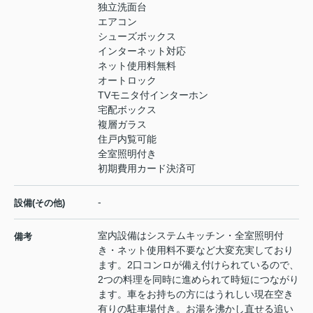
独立洗面台
エアコン
シューズボックス
インターネット対応
ネット使用料無料
オートロック
TVモニタ付インターホン
宅配ボックス
複層ガラス
住戸内覧可能
全室照明付き
初期費用カード決済可
-
設備(その他)
室内設備はシステムキッチン・全室照明付
備考
き・ネット使用料不要など大変充実しており
ます。2口コンロが備え付けられているので、
2つの料理を同時に進められて時短につながり
ます。車をお持ちの方にはうれしい現在空き
有りの駐車場付き。お湯を沸かし直せる追い