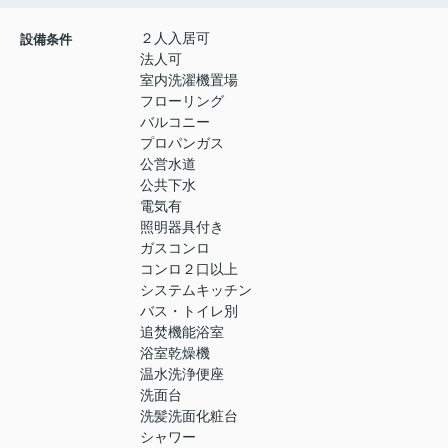
２人入居可
設備条件
法人可
室内洗濯機置場
フローリング
バルコニー
プロパンガス
公営水道
公共下水
電気有
照明器具付き
ガスコンロ
コンロ２口以上
システムキッチン
バス・トイレ別
追焚機能浴室
浴室乾燥機
温水洗浄便座
洗面台
洗髪洗面化粧台
シャワー