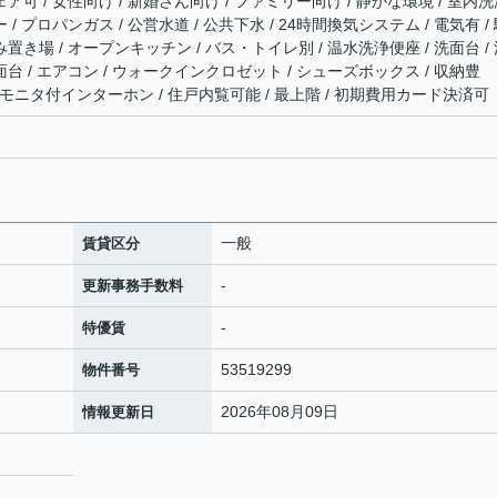
ェア可 / 女性向け / 新婚さん向け / ファミリー向け / 静かな環境 / 室内
 / プロパンガス / 公営水道 / 公共下水 / 24時間換気システム / 電気有 /
み置き場 / オープンキッチン / バス・トイレ別 / 温水洗浄便座 / 洗面台 /
面台 / エアコン / ウォークインクロゼット / シューズボックス / 収納豊
/ TVモニタ付インターホン / 住戸内覧可能 / 最上階 / 初期費用カード決済可
一般
賃貸区分
-
更新事務手数料
-
特優賃
53519299
物件番号
2026年08月09日
情報更新日