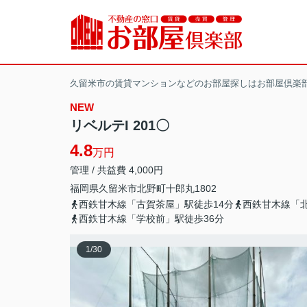
久留米市の賃貸マンションなどのお部屋探しはお部屋倶楽
NEW
リベルテI 201〇
4.8
万円
管理 / 共益費 4,000円
福岡県
久留米市
北野町十郎丸
1802
西鉄甘木線「古賀茶屋」駅徒歩14分
西鉄甘木線「北
西鉄甘木線「学校前」駅徒歩36分
1
/
30