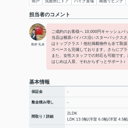
雨戸
洗面所にドア
バイク置場
南面リビング
担当者のコメント
ご成約のお客様へ 10,000円キャッシュ
当店は櫛原バイパス沿いスターバックスさ
はトップクラス！他社掲載物件も全て取扱
島村 礼央
スペースも完備しております。さらにプラ
また、女性スタッフでの対応も可能です。
はじめは入居、それからずっとサポート♪
基本情報
-
保証金
敷金積み増し
-
2LDK
間取り / 詳細
LDK 13.0帖
/
洋室 6.0帖
/
洋室 4.5帖