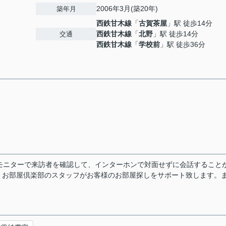
2006年3月(築20年)
築年月
西鉄甘木線
「
古賀茶屋
」駅 徒歩14分
西鉄甘木線
「
北野
」駅 徒歩14分
交通
西鉄甘木線
「
学校前
」駅 徒歩36分
モニターで来訪者を確認して、インターホンで対面せずに会話すること
。お部屋倶楽部のスタッフがお客様のお部屋探しをサポート致します。