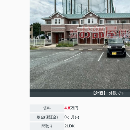
【外観】
外観です
4.8
万円
賃料
0ヶ月(-)
敷金(保証金)
2LDK
間取り