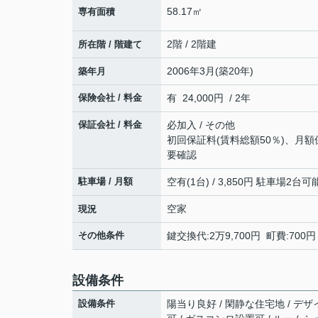
58.17㎡
専有面積
2階 / 2階建
所在階 / 階建て
2006年3月(築20年)
築年月
保険会社 / 料金
有 24,000円 / 2年
保証会社 / 料金
必加入 / その他
初回保証料(賃料総額50％)、月額
要確認
駐車場 / 月額
空有(1台) / 3,850円 駐車場2台
空家
現況
その他条件
鍵交換代:2万9,700円 町費:70
設備条件
設備条件
陽当り良好 / 閑静な住宅地 / デザイ