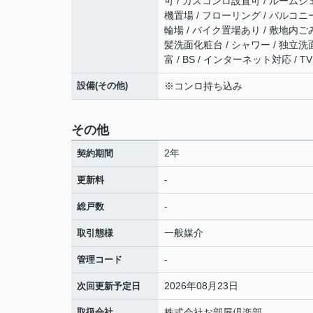
可 / ガスコンロ設置可 / ルームシ
機置場 / フローリング / バルコニー
輪場 / バイク置場あり / 敷地内ご
髪洗面化粧台 / シャワー / 独立洗
富 / BS / インターネット対応 
設備(その他)
※コンロ持ち込み
その他
2年
契約期間
-
更新料
-
総戸数
一般媒介
取引態様
-
管理コード
2026年08月23日
次回更新予定日
取扱会社
株式会社お部屋倶楽部