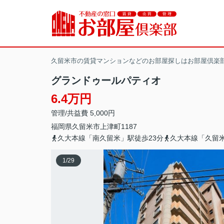
久留米市の賃貸マンションなどのお部屋探しはお部屋倶楽
グランドゥールパティオ
6.4万円
管理/共益費 5,000円
福岡県
久留米市
上津町
1187
久大本線「南久留米」駅徒歩23分
久大本線「久留米
1
/
29