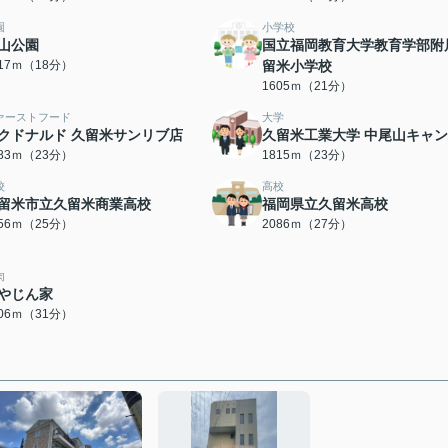
園
小学校
山公園
国立福岡教育大学教育学部附
417ｍ（18分）
留米小学校
1605ｍ（21分）
ァーストフード
大学
クドナルド 久留米サンリブ店
久留米工業大学 中尾山キャ
783ｍ（23分）
1815ｍ（23分）
校
高校
留米市立久留米商業高校
福岡県立久留米高校
956ｍ（25分）
2086ｍ（27分）
肉
やじん家
406ｍ（31分）