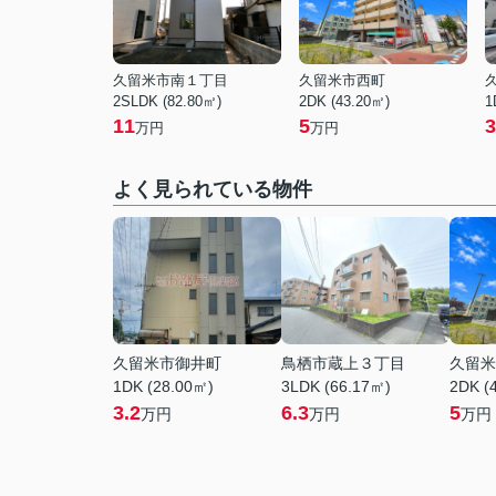
久留米市南１丁目
久留米市西町
2SLDK (82.80㎡)
2DK (43.20㎡)
1
11
5
3
万円
万円
よく見られている物件
久留米市御井町
鳥栖市蔵上３丁目
久留米
1DK (28.00㎡)
3LDK (66.17㎡)
2DK (
3.2
6.3
5
万円
万円
万円