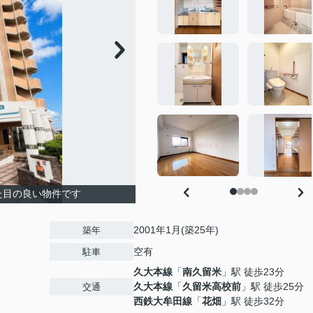
た目の良い物件です
2001年1月(築25年)
築年
空有
駐車
久大本線
「
南久留米
」駅 徒歩23分
久大本線
「
久留米高校前
」駅 徒歩25分
交通
西鉄大牟田線
「
花畑
」駅 徒歩32分