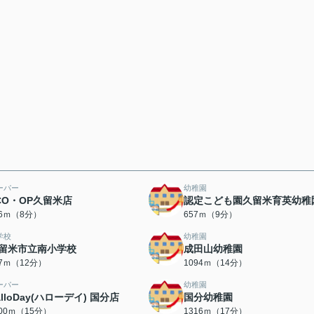
ーパー
幼稚園
CO・OP久留米店
認定こども園久留米育英幼稚
96ｍ（8分）
657ｍ（9分）
学校
幼稚園
留米市立南小学校
成田山幼稚園
57ｍ（12分）
1094ｍ（14分）
ーパー
幼稚園
alloDay(ハローデイ) 国分店
国分幼稚園
200ｍ（15分）
1316ｍ（17分）