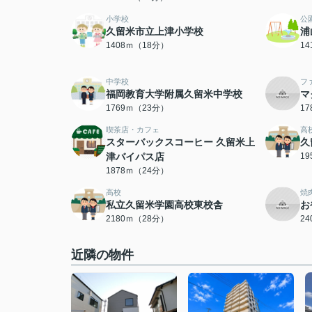
小学校
公
久留米市立上津小学校
浦
1408ｍ（18分）
1
中学校
フ
福岡教育大学附属久留米中学校
マ
1769ｍ（23分）
1
喫茶店・カフェ
高
スターバックスコーヒー 久留米上
久
津バイパス店
1
1878ｍ（24分）
高校
焼
私立久留米学園高校東校舎
お
2180ｍ（28分）
2
近隣の物件