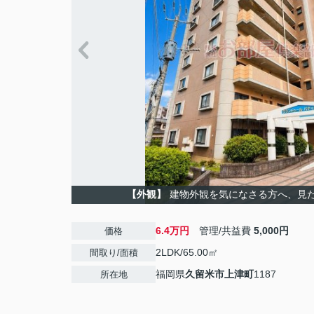
【外観】
建物外観を気になさる方へ、見
6.4万円
管理/共益費
5,000円
価格
2LDK/65.00㎡
間取り/面積
福岡県
久留米市
上津町
1187
所在地