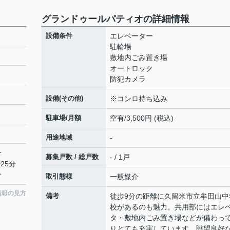
グランドゥールパティオの詳細情報
設備条件
エレベーター
駐輪場
敷地内ごみ置き場
オートロック
防犯カメラ
設備(その他)
※コンロ持ち込み
駐車場/月額
空有/3,500円 (税込)
用途地域
-
分
募集戸数 / 総戸数
- / 1戸
25分
分
取引態様
一般媒介
情報の見方
備考
徒歩9分の距離に久留米市立牟田山中
校があるのも魅力。共用部にはエレ
タ・敷地内ごみ置き場などが備わっ
りとても充実しています。眺望良好