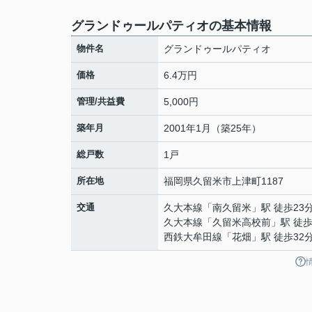
グランドゥールパティオの基本情報
物件名
グランドゥールパティオ
価格
6.4万円
管理/共益費
5,000円
築年月
2001年1月（築25年）
総戸数
1戸
所在地
福岡県
久留米市
上津町
1187
交通
久大本線
「
南久留米
」駅 徒歩23
久大本線
「
久留米高校前
」駅 徒歩
西鉄大牟田線
「
花畑
」駅 徒歩32