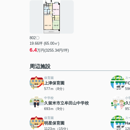
802〇
19.66坪 (65.00㎡)
6.4
万円(3255.34円/坪)
周辺施設
保育園
ス
上津保育園
F
577ｍ（8分）
5
中学校
小
久留米市立牟田山中学校
久
693ｍ（9分）
9
保育園
ス
明星保育園
H
1123ｍ（15分）
1