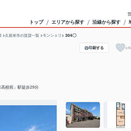
営
トップ
エリアから探す
沿線から探す
モンシェリ
304〇
部
久留米市の賃貸一覧
印刷する
お気
高校前」駅徒歩29分