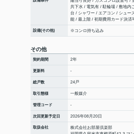
設備条件
陽当り良好 / ガスコンロ設置可 / 
共下水 / 電気有 / 駐輪場 / 敷地
台 / シャワー / エアコン / シュ
能 / 最上階 / 初期費用カード決済
設備(その他)
※コンロ持ち込み
その他
2年
契約期間
-
更新料
24戸
総戸数
一般媒介
取引態様
-
管理コード
2026年08月20日
次回更新予定日
取扱会社
株式会社お部屋倶楽部
福岡県久留米市東櫛原町42-3 マン