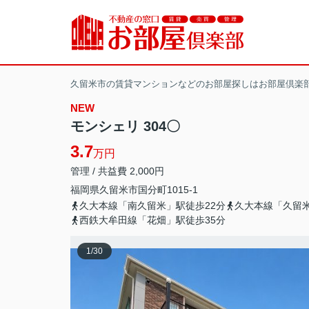
久留米市の賃貸マンションなどのお部屋探しはお部屋倶楽
NEW
モンシェリ 304〇
3.7
万円
管理 / 共益費 2,000円
福岡県
久留米市
国分町
1015-1
久大本線「南久留米」駅徒歩22分
久大本線「久留米
西鉄大牟田線「花畑」駅徒歩35分
1
/
30