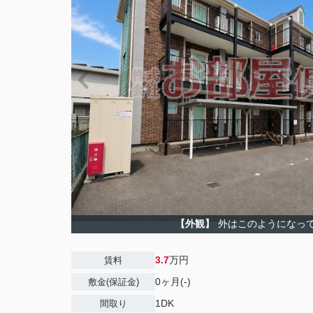
【外観】
外はこのようになっ
3.7
万円
賃料
0ヶ月(-)
敷金(保証金)
1DK
間取り