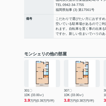
TEL:0942-34-7755
福岡県知事 (3) 第17561号
備考
こだわりで選びたい方におすすめ
空いている駐車場があるのでご利
れます。自転車を置く事の出来る
ですか。新しい住まいでハリのあ
モンシェリの他の部屋
301〇
307〇
3
1DK (33.00㎡)
1DK (33.00㎡)
1
3.9
3.8
3
万円(
0.39
万円/坪)
万円(
0.38
万円/坪)