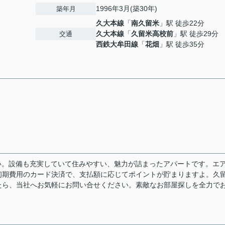
1996年3月(築30年)
築年月
久大本線
「
南久留米
」駅 徒歩22分
久大本線
「
久留米高校前
」駅 徒歩29分
交通
西鉄大牟田線
「
花畑
」駅 徒歩35分
い。設備も充実していて住みやすい、魅力が詰まったアパートです。エ
初期費用のカード決済で、支払額に応じてポイントが貯まりますよ。久
たら、当社へお気軽にお問い合せください。素敵なお部屋探しを全力で