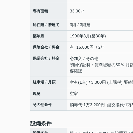
33.00㎡
専有面積
3階 / 3階建
所在階 / 階建て
1996年3月(築30年)
築年月
保険会社 / 料金
有 15,000円 / 2年
保証会社 / 料金
必加入 / その他
初回保証料：賃料総額の50％ 月
要確認
駐車場 / 月額
空有(1台) / 3,000円 (非課税) 
空家
現況
その他条件
消毒代:1万3,200円 鍵交換代:1
設備条件