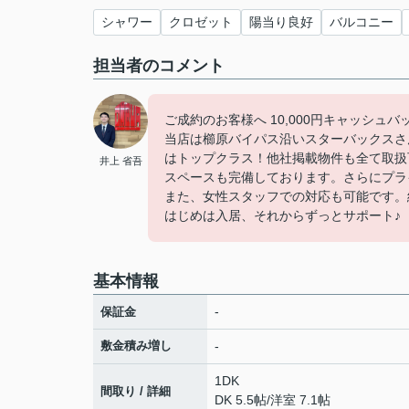
シャワー
クロゼット
陽当り良好
バルコニー
担当者のコメント
ご成約のお客様へ 10,000円キャッシュ
当店は櫛原バイパス沿いスターバックスさ
はトップクラス！他社掲載物件も全て取扱
井上 省吾
スペースも完備しております。さらにプラ
また、女性スタッフでの対応も可能です。
はじめは入居、それからずっとサポート♪
基本情報
-
保証金
敷金積み増し
-
1DK
間取り / 詳細
DK 5.5帖
/
洋室 7.1帖