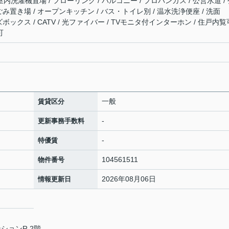
室内洗濯機置場 / フローリング / バルコニー / プロパンガス / 公営水道 /
内ごみ置き場 / オープンキッチン / バス・トイレ別 / 温水洗浄便座 / 洗面
ーズボックス / CATV / 光ファイバー / TVモニタ付インターホン / 住戸内覧
可
一般
賃貸区分
-
更新事務手数料
-
特優賃
104561511
物件番号
2026年08月06日
情報更新日
ションR 2階