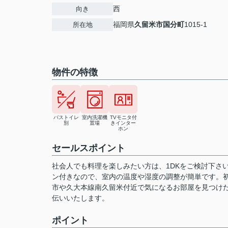
西
向き
福岡県
久留米市
国分町
1015-1
所在地
物件の特徴
バストイレ
室内洗濯機
TVモニタ付
別
置場
きインター
ホン
セールスポイント
社会人でも料理を楽しみたい方は、1DKをご検討下さ
ン付きなので、室内の温度や湿度の調整が簡単です。
市や久大本線南久留米付近で気になるお部屋を見つけ
伝いいたします。
ポイント