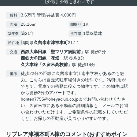
【外観】外観もきれいです
3.6万円 管理/共益費 4,000円
賃料
25.16㎡
1K
面積
間取り
築21年
1階/2階建
築年数
所在階
福岡県
久留米市
津福本町
217-1
所在地
西鉄大牟田線
「
聖マリア病院前
」駅 徒歩2分
交通
西鉄大牟田線
「
花畑
」駅 徒歩8分
久大本線
「
久留米高校前
」駅 徒歩14分
徒歩22分の距離に久留米市立江南中学校があるのも魅
備考
力。こちらは自走式駐車場付きの物件です。2駅利用が
できて、電車での移動に役立つ物件です。この物件は駅
から徒歩2分のアパートです。
honten7755@oheyaclub.co.jpまでお問い合わせくださ
い。久留米市にある不動産の詳細情報も、メールでお問
い合わせいただけます。ご希望条件の記載をしていただ
くと、お探しの不動産が見つかりやすいです。
リブレア津福本町A棟のコメント(おすすめポイン