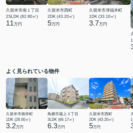
久留米市南１丁目
久留米市西町
久留米市津福本町
2SLDK (82.80㎡)
2DK (43.20㎡)
1DK (33.10㎡)
11
5
3.7
万円
万円
万円
1
よく見られている物件
久留米市御井町
鳥栖市蔵上３丁目
久留米市西町
1DK (28.00㎡)
3LDK (66.17㎡)
2DK (43.20㎡)
1
3.2
6.3
5
万円
万円
万円