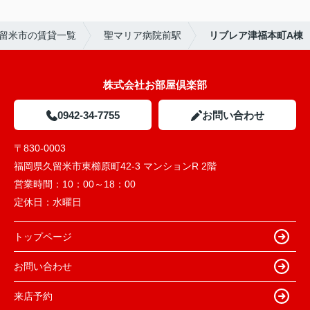
留米市の賃貸一覧
聖マリア病院前駅
リブレア津福本町A棟
株式会社お部屋倶楽部
0942-34-7755
お問い合わせ
〒830-0003
福岡県久留米市東櫛原町42-3 マンションR 2階
営業時間：
10：00～18：00
定休日：
水曜日
トップページ
お問い合わせ
来店予約