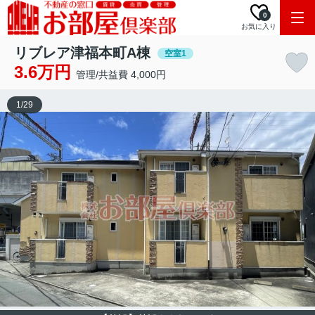
0
お気に入り
リブレア津福本町A棟
空室1
3.6万円
管理/共益費 4,000円
1
/
29