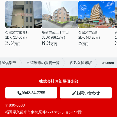
久留米市御井町
鳥栖市蔵上３丁目
久留米市西町
1DK (28.00㎡)
3LDK (66.17㎡)
2DK (43.20㎡)
1
3.2
6.3
5
万円
万円
万円
部屋倶楽部
久留米市の賃貸一覧
西鉄久留米駅
at.east
株式会社お部屋倶楽部
0942-34-7755
お問い合わせ
〒830-0003
福岡県久留米市東櫛原町42-3 マンションR 2階