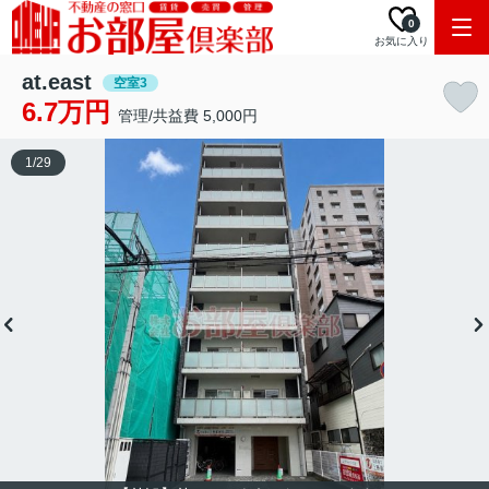
0
お気に入り
at.east
空室3
6.7万円
管理/共益費 5,000円
1
/
29