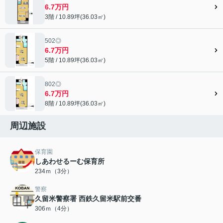
6.7万円
3階 / 10.89坪(36.03㎡)
502◎
6.7万円
5階 / 10.89坪(36.03㎡)
802◎
6.7万円
8階 / 10.89坪(36.03㎡)
周辺施設
保育園
しあわせるーむ保育所
234ｍ（3分）
警察
久留米警察署 西鉄久留米駅前交番
306ｍ（4分）