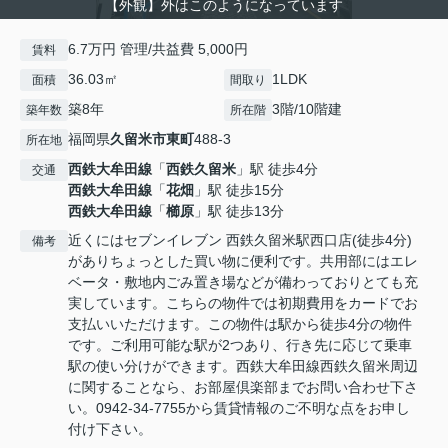
【外観】外はこのようになっています
6.7万円 管理/共益費 5,000円
賃料
36.03㎡
1LDK
面積
間取り
築8年
3階/10階建
築年数
所在階
福岡県
久留米市
東町
488-3
所在地
西鉄大牟田線
「
西鉄久留米
」駅 徒歩4分
交通
西鉄大牟田線
「
花畑
」駅 徒歩15分
西鉄大牟田線
「
櫛原
」駅 徒歩13分
近くにはセブンイレブン 西鉄久留米駅西口店(徒歩4分)
備考
がありちょっとした買い物に便利です。共用部にはエレ
ベータ・敷地内ごみ置き場などが備わっておりとても充
実しています。こちらの物件では初期費用をカードでお
支払いいただけます。この物件は駅から徒歩4分の物件
です。ご利用可能な駅が2つあり、行き先に応じて乗車
駅の使い分けができます。西鉄大牟田線西鉄久留米周辺
に関することなら、お部屋倶楽部までお問い合わせ下さ
い。0942-34-7755から賃貸情報のご不明な点をお申し
付け下さい。