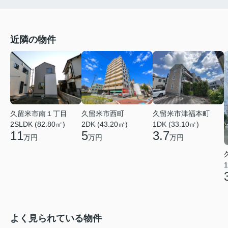
近隣の物件
久留米市南１丁目
久留米市西町
久留米市津福本町
2SLDK (82.80㎡)
2DK (43.20㎡)
1DK (33.10㎡)
11
5
3.7
万円
万円
万円
1
よく見られている物件