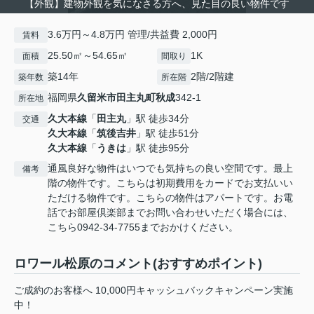
【外観】建物外観を気になさる方へ、見た目の良い物件です
3.6万円～4.8万円 管理/共益費 2,000円
賃料
25.50㎡～54.65㎡
1K
面積
間取り
築14年
2階/2階建
築年数
所在階
福岡県
久留米市
田主丸町秋成
342-1
所在地
久大本線
「
田主丸
」駅 徒歩34分
交通
久大本線
「
筑後吉井
」駅 徒歩51分
久大本線
「
うきは
」駅 徒歩95分
通風良好な物件はいつでも気持ちの良い空間です。最上
備考
階の物件です。こちらは初期費用をカードでお支払いい
ただける物件です。こちらの物件はアパートです。お電
話でお部屋倶楽部までお問い合わせいただく場合には、
こちら0942-34-7755までおかけください。
ロワール松原のコメント(おすすめポイント)
ご成約のお客様へ 10,000円キャッシュバックキャンペーン実施
中！