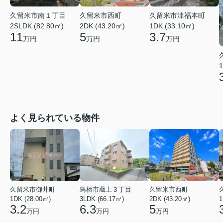
久留米市南１丁目
久留米市西町
久留米市津福本町
2SLDK (82.80㎡)
2DK (43.20㎡)
1DK (33.10㎡)
11
5
3.7
万円
万円
万円
1
よく見られている物件
久留米市御井町
鳥栖市蔵上３丁目
久留米市西町
1DK (28.00㎡)
3LDK (66.17㎡)
2DK (43.20㎡)
1
3.2
6.3
5
万円
万円
万円